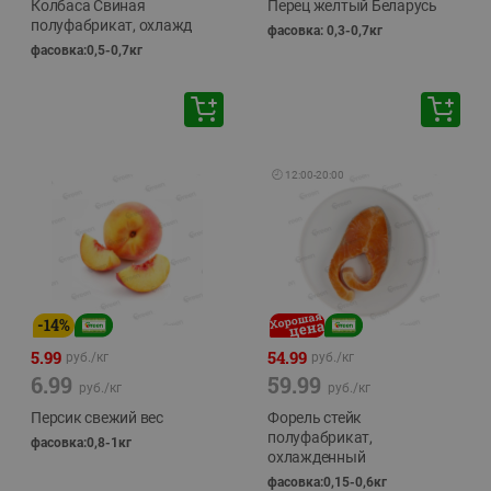
Колбаса Свиная
Перец желтый Беларусь
полуфабрикат, охлажд
фасовка: 0,3-0,7кг
фасовка:0,5-0,7кг
🕘
12:00
-
20:00
-
14
%
5.99
54.99
руб./
кг
руб./
кг
6.99
59.99
руб./
кг
руб./
кг
Персик свежий вес
Форель стейк
полуфабрикат,
фасовка:0,8-1кг
охлажденный
фасовка:0,15-0,6кг