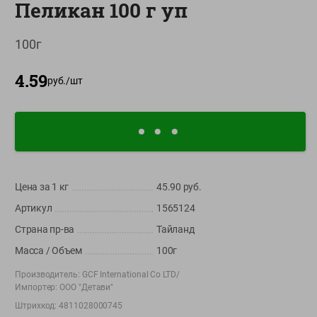
Пеликан 100 г уп
О сервисе
100г
Настройки файлов cookie
Мой Green
4.59
руб./
шт
Приложение Green c
доставкой и бонусной картой
App
Google
AppGallery
Store
Play
Цена за 1
кг
45.90
руб.
Артикул
1565124
+375 44 560-60-61
Страна пр-ва
Тайланд
Время работы Call-центра: Пн.- Пт. с 09.00 до 17.00, СБ, ВС -
выходной
Масса / Объем
100г
Производитель:
GCF International Co LTD/
shop@green-market.by
Импортер:
ООО "Детави"
Пишите нам свои вопросы, предложения и комментарии
Штрихкод:
4811028000745