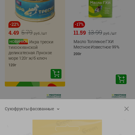
-
22
%
-
17
%
5.79
13.99
4.49
11.59
руб./
шт
руб./
шт
Масло Топленое ГХИ
Икра трески
Местное Известное 99%
тихоокеанской
деликатесная Лунское
200г
море 120г ж/б ключ
120г
Сухофрукты фасованные