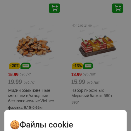
🕘
12:00
-
21:00
-
20
%
-
13
%
15.99
13.99
руб./
кг
руб./
шт
19.99
15.99
руб./
кг
руб./
шт
Мидии обыкновенные
Набор пирожных
мясо п/м в/м водные
Медовый бархат 580 г
беспозвоночные Vici вес
580г
фасовка: 0,15-0,65кг
Файлы cookie