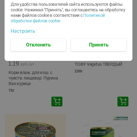
Для удобства пользователей сайта используются файлы
cookie. Нажимая "Принять", вы соглашаетесь
на обработку
нами файлов cookie в соответствии с
Политикой
обработки файлов cookie
Настроить
Отклонить
Принять
-
12
%
-
24
%
6.59
4.99
1.05
руб./
шт
руб./
шт
1.19
ТОФУ Vegetus ТВЕРДЫЙ
руб./
шт
230г
Корм влаж. для кош. с
чувств. пищевар. Пурина
Ван курица
75г