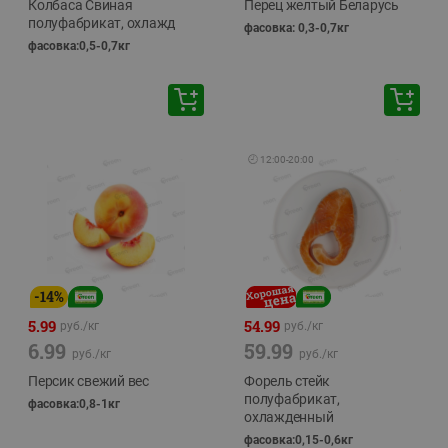
Колбаса Свиная
Перец желтый Беларусь
полуфабрикат, охлажд
фасовка: 0,3-0,7кг
фасовка:0,5-0,7кг
🕘
12:00
-
20:00
-
14
%
5.99
54.99
руб./
кг
руб./
кг
6.99
59.99
руб./
кг
руб./
кг
Персик свежий вес
Форель стейк
полуфабрикат,
фасовка:0,8-1кг
охлажденный
фасовка:0,15-0,6кг