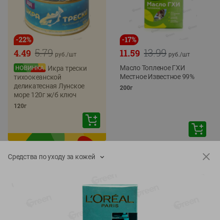
-
22
%
-
17
%
5.79
13.99
4.49
11.59
руб./
шт
руб./
шт
Масло Топленое ГХИ
Икра трески
Местное Известное 99%
тихоокеанской
деликатесная Лунское
200г
море 120г ж/б ключ
120г
Средства по уходу за кожей