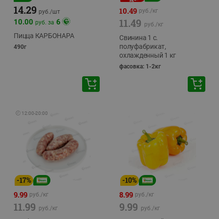
14.29
10.49
руб./
кг
руб./
шт
11.49
10.00
6
руб. за
руб./
кг
Пицца КАРБОНАРА
Свинина 1 с.
полуфабрикат,
490г
охлажденный 1 кг
фасовка: 1-2кг
🕘
12:00
-
20:00
-
17
%
-
10
%
9.99
8.99
руб./
кг
руб./
кг
11.99
9.99
руб./
кг
руб./
кг