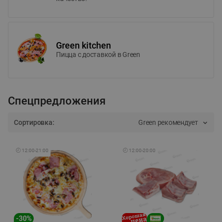
Green kitchen
Пицца c доставкой в Green
Спецпредложения
Сортировка:
Green рекомендует
🕘
12:00
-
21:00
🕘
12:00
-
20:00
-
30
%