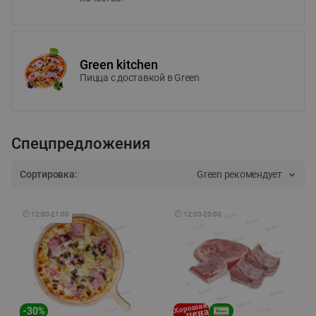
Green kitchen
Пицца c доставкой в Green
Спецпредложения
Сортировка:
Green рекомендует
🕘
12:00
-
21:00
🕘
12:00
-
20:00
-
30
%