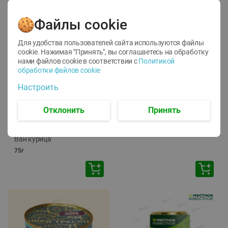
Файлы cookie
Для удобства пользователей сайта используются файлы
cookie. Нажимая "Принять", вы соглашаетесь
на обработку
нами файлов cookie в соответствии с
Политикой
обработки файлов cookie
-
12
%
-
24
%
Настроить
6.59
4.99
1.05
руб./
шт
руб./
шт
1.19
ТОФУ Vegetus ТВЕРДЫЙ
руб./
шт
Отклонить
Принять
230г
Корм влаж. для кош. с
чувств. пищевар. Пурина
Ван курица
75г