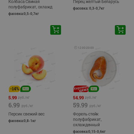
Колбаса Свиная
Перец желтый Беларусь
полуфабрикат, охлажд
фасовка: 0,3-0,7кг
фасовка:0,5-0,7кг
🕘
12:00
-
20:00
-
14
%
5.99
54.99
руб./
кг
руб./
кг
6.99
59.99
руб./
кг
руб./
кг
Персик свежий вес
Форель стейк
полуфабрикат,
фасовка:0,8-1кг
охлажденный
фасовка:0,15-0,6кг