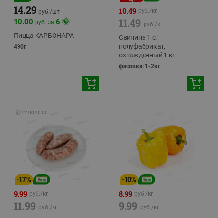
14.29
10.49
руб./
кг
руб./
шт
11.49
10.00
6
руб. за
руб./
кг
Пицца КАРБОНАРА
Свинина 1 с.
полуфабрикат,
490г
охлажденный 1 кг
фасовка: 1-2кг
🕘
12:00
-
20:00
-
17
%
-
10
%
9.99
8.99
руб./
кг
руб./
кг
11.99
9.99
руб./
кг
руб./
кг