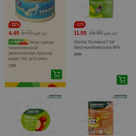
-
22
%
-
17
%
5.79
13.99
4.49
11.59
руб./
шт
руб./
шт
Масло Топленое ГХИ
Икра трески
Местное Известное 99%
тихоокеанской
деликатесная Лунское
200г
море 120г ж/б ключ
120г