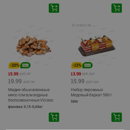
🕘
12:00
-
21:00
-
20
%
-
13
%
15.99
13.99
руб./
кг
руб./
шт
19.99
15.99
руб./
кг
руб./
шт
Мидии обыкновенные
Набор пирожных
мясо п/м в/м водные
Медовый бархат 580 г
беспозвоночные Vici вес
580г
фасовка: 0,15-0,65кг