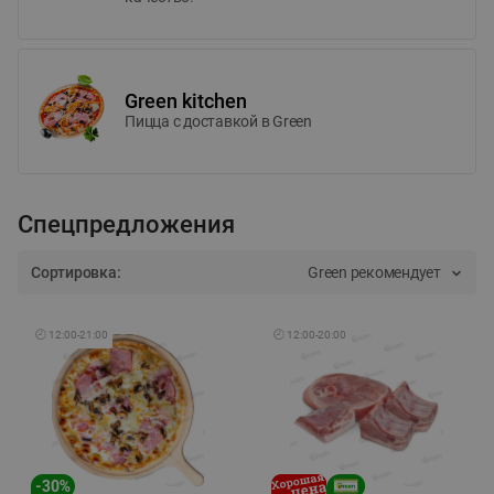
Green kitchen
Пицца c доставкой в Green
Спецпредложения
Сортировка:
Green рекомендует
🕘
12:00
-
21:00
🕘
12:00
-
20:00
-
30
%