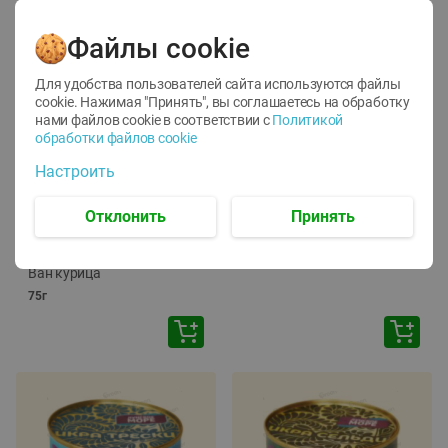
Файлы cookie
Для удобства пользователей сайта используются файлы
cookie. Нажимая "Принять", вы соглашаетесь
на обработку
нами файлов cookie в соответствии с
Политикой
обработки файлов cookie
-
12
%
-
24
%
Настроить
6.59
4.99
1.05
руб./
шт
руб./
шт
1.19
ТОФУ Vegetus ТВЕРДЫЙ
руб./
шт
Отклонить
Принять
230г
Корм влаж. для кош. с
чувств. пищевар. Пурина
Ван курица
75г