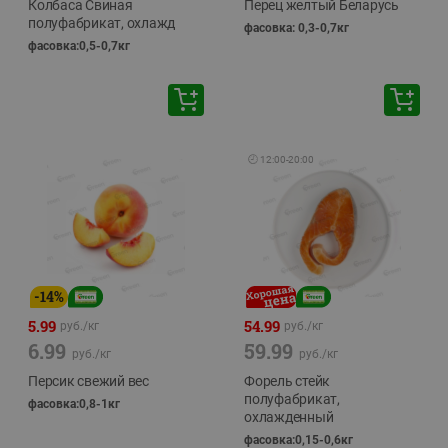
Колбаса Свиная
Перец желтый Беларусь
полуфабрикат, охлажд
фасовка: 0,3-0,7кг
фасовка:0,5-0,7кг
🕘
12:00
-
20:00
-
14
%
5.99
54.99
руб./
кг
руб./
кг
6.99
59.99
руб./
кг
руб./
кг
Персик свежий вес
Форель стейк
полуфабрикат,
фасовка:0,8-1кг
охлажденный
фасовка:0,15-0,6кг