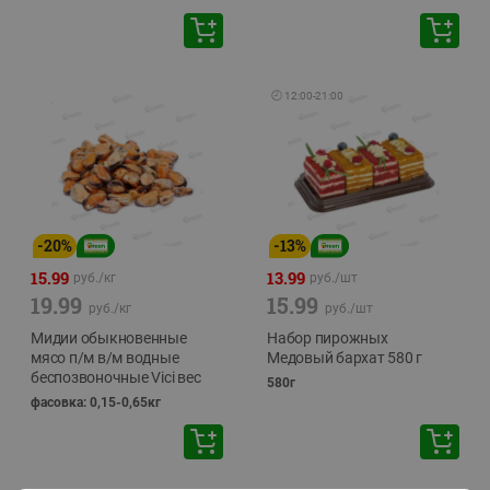
🕘
12:00
-
21:00
-
20
%
-
13
%
15.99
13.99
руб./
кг
руб./
шт
19.99
15.99
руб./
кг
руб./
шт
Мидии обыкновенные
Набор пирожных
мясо п/м в/м водные
Медовый бархат 580 г
беспозвоночные Vici вес
580г
фасовка: 0,15-0,65кг