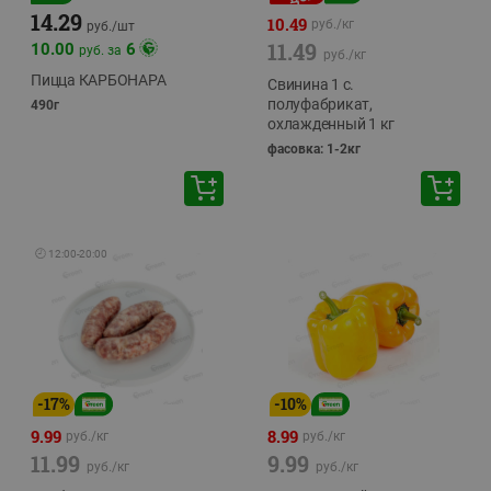
14.29
10.49
руб./
кг
руб./
шт
11.49
10.00
6
руб. за
руб./
кг
Пицца КАРБОНАРА
Свинина 1 с.
полуфабрикат,
490г
охлажденный 1 кг
фасовка: 1-2кг
🕘
12:00
-
20:00
-
17
%
-
10
%
9.99
8.99
руб./
кг
руб./
кг
11.99
9.99
руб./
кг
руб./
кг