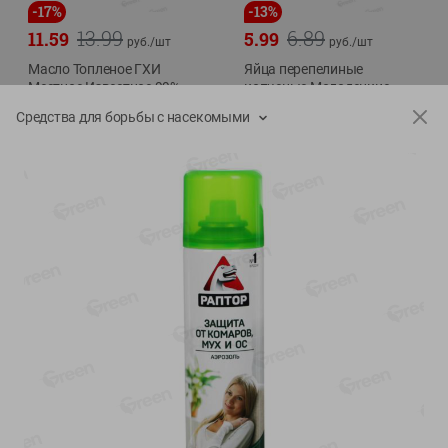
-
17
%
-
13
%
13.99
6.89
11.59
5.99
руб./
шт
руб./
шт
Масло Топленое ГХИ
Яйца перепелиные
Местное Известное 99%
копченые Молодецкие
Местное известное 20 шт
200г
Средства для борьбы с насекомыми
упак Солигорска п/ф
20шт в уп
Показано 1-14 из 79
Показать 15-28 из 79
Каталог товаров
Специально для вас