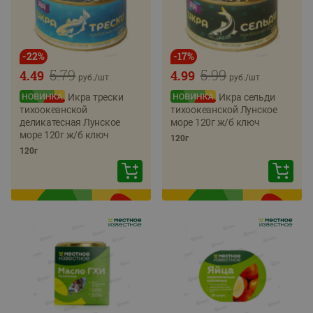
-
22
%
-
17
%
5.79
5.99
4.49
4.99
руб./
шт
руб./
шт
Икра трески
Икра сельди
тихоокеанской
тихоокеанской Лунское
деликатесная Лунское
море 120г ж/б ключ
море 120г ж/б ключ
120г
120г