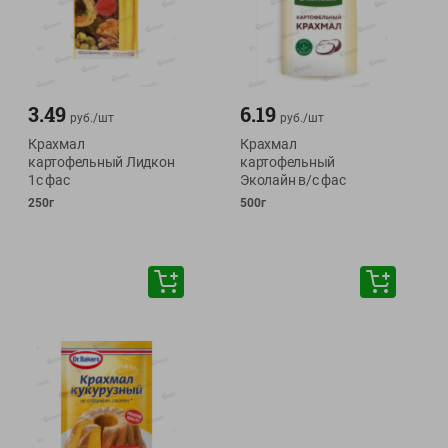
3.49
6.19
руб./
шт
руб./
шт
Крахмал
Крахмал
картофельный Лидкон
картофельный
1с фас
Эколайн в/с фас
250г
500г