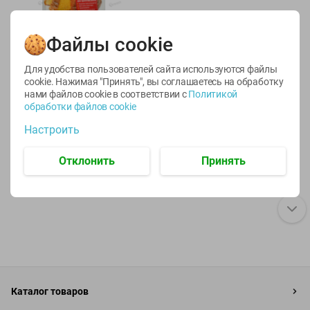
5.79
Файлы cookie
руб./
шт
Крахмал кукурузный
Для удобства пользователей сайта используются файлы
Dr. Bakers
cookie. Нажимая "Принять", вы соглашаетесь
на обработку
100г
нами файлов cookie в соответствии с
Политикой
обработки файлов cookie
Настроить
Отклонить
Принять
Каталог товаров