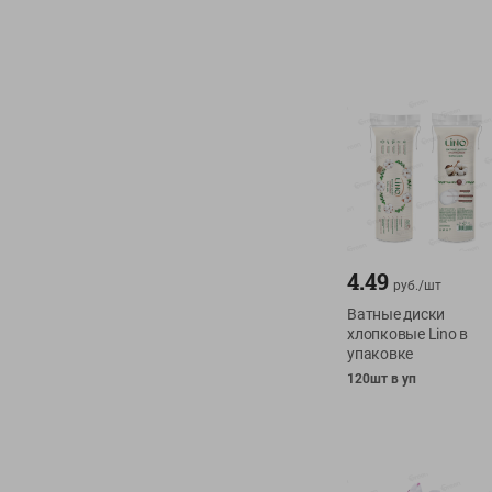
4.49
руб./
шт
Ватные диски
хлопковые Lino в
упаковке
120шт в уп