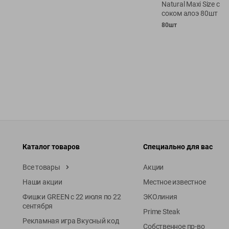
Natural Maxi Size с
соком алоэ 80шт
80шт
Каталог товаров
Специально для вас
Все товары
Акции
Наши акции
Местное известное
Фишки GREEN с 22 июля по 22
ЭКОлиния
сентября
Prime Steak
Рекламная игра Вкусный код
Собственное пр-во