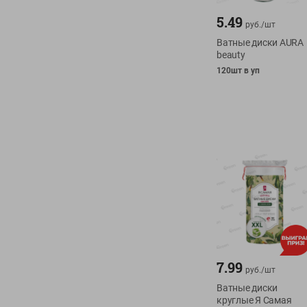
5.49
руб./
шт
Ватные диски AURA
beauty
120шт в уп
7.99
руб./
шт
Ватные диски
круглые Я Самая