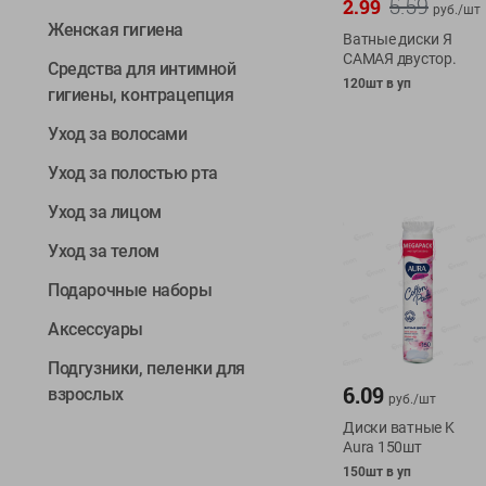
5.59
2.99
руб./
шт
Женская гигиена
Ватные диски Я
САМАЯ двустор.
Средства для интимной
120шт в уп
гигиены, контрацепция
Уход за волосами
Уход за полостью рта
Уход за лицом
Уход за телом
Подарочные наборы
Аксессуары
Подгузники, пеленки для
6.09
взрослых
руб./
шт
Диски ватные K
Aura 150шт
150шт в уп