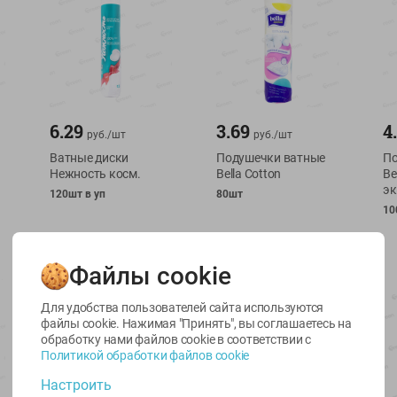
6.29
3.69
4
руб./
шт
руб./
шт
Ватные диски
Подушечки ватные
По
Нежность косм.
Bella Cotton
Be
эк
120шт в уп
80шт
10
Файлы cookie
Для удобства пользователей сайта используются
файлы cookie. Нажимая "Принять", вы соглашаетесь
на
обработку нами файлов cookie в соответствии с
Политикой обработки файлов cookie
Настроить