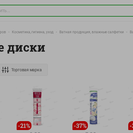
аров
Косметика, гигиена, уход
Ватная продукция, влажные салфетки
В
е диски
Торговая марка
-
21
%
-
37
%
-