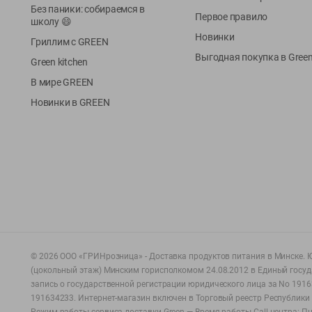
Без паники: собираемся в
Первое правило
школу 😄
Новинки
Гриллим с GREEN
Выгодная покупка в Gree
Green kitchen
В мире GREEN
Новинки в GREEN
©
2026
ООО «ГРИНрозница» - Доставка продуктов питания в Минске.
Ю
(цокольный этаж) Минским горисполкомом 24.08.2012 в Единый госу
запись о государственной регистрации юридического лица за No 1916
191634233. Интернет-магазин включен в Торговый реестр Республики 