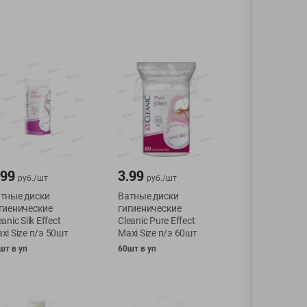
.99
3.99
руб./
шт
руб./
шт
тные диски
Ватные диски
гиенические
гигиенические
eanic Silk Effect
Cleanic Pure Effect
xi Size п/э 50шт
Maxi Size п/э 60шт
шт в уп
60шт в уп