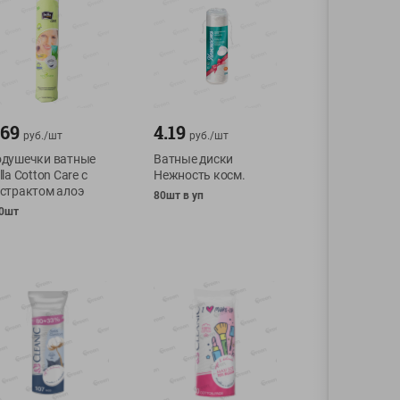
.69
4.19
руб./
шт
руб./
шт
душечки ватные
Ватные диски
lla Cotton Care с
Нежность косм.
страктом алоэ
80шт в уп
0шт