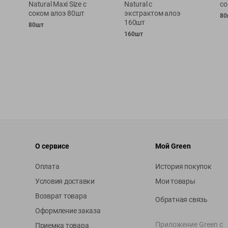
Natural Maxi Size с
Natural с
со
соком алоэ 80шт
экстрактом алоэ
80
160шт
80шт
160шт
О сервисе
Мой Green
Оплата
История покупок
Условия доставки
Мои товары
Возврат товара
Обратная связь
Оформление заказа
Приложение Green c
Приемка товара