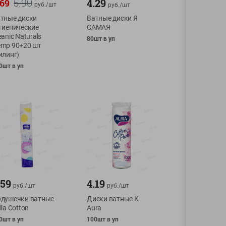
5.90
4.29
.69
руб./
шт
руб./
шт
тные диски
Ватные диски Я
гиенические
САМАЯ
eanic Naturals
80шт в уп
mp 90+20 шт
илинг)
0шт в уп
.59
4.19
руб./
шт
руб./
шт
душечки ватные
Диски ватные K
lla Cotton
Aura
0шт в уп
100шт в уп