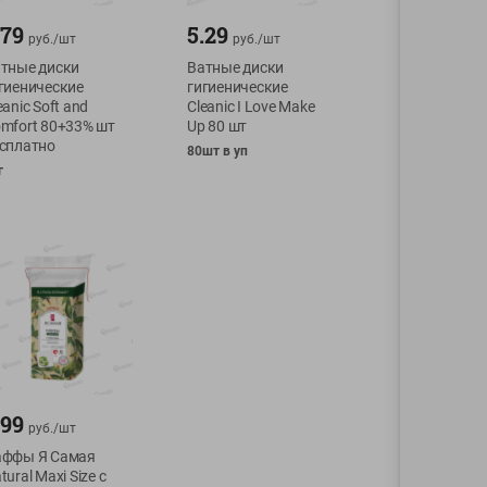
.79
5.29
руб./
шт
руб./
шт
тные диски
Ватные диски
гиенические
гигиенические
eanic Soft and
Cleanic I Love Make
mfort 80+33% шт
Up 80 шт
сплатно
80шт в уп
г
.99
руб./
шт
ффы Я Самая
tural Maxi Size с