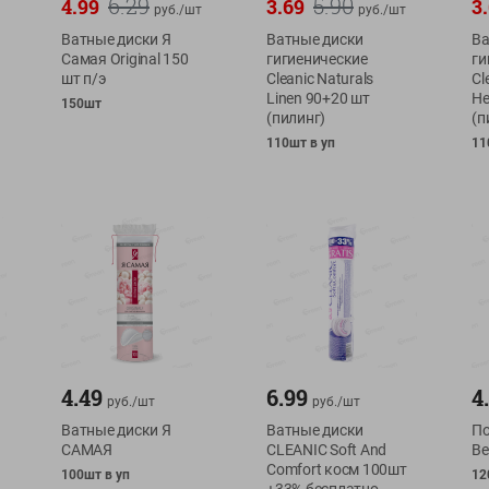
6.29
5.90
4.99
3.69
3
руб./
шт
руб./
шт
Ватные диски Я
Ватные диски
Ва
Самая Original 150
гигиенические
ги
шт п/э
Cleanic Naturals
Cl
Linen 90+20 шт
He
150шт
(пилинг)
(п
110шт в уп
11
4.49
6.99
4
руб./
шт
руб./
шт
Ватные диски Я
Ватные диски
По
САМАЯ
CLEANIC Soft And
Be
Comfort косм 100шт
100шт в уп
12