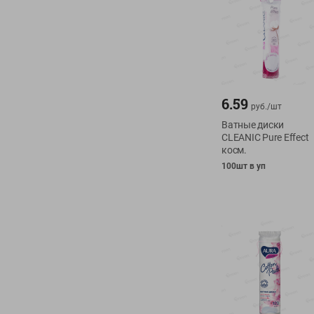
6.59
руб./
шт
Ватные диски
CLEANIC Pure Effect
косм.
100шт в уп