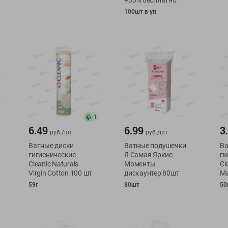
+33% бесплатно
100шт в уп
1
6.49
6.99
3
руб./
шт
руб./
шт
Ватные диски
Ватные подушечки
Ва
гигиенические
Я Самая Яркие
ги
Cleanic Naturals
Моменты
Cl
Virgin Cotton 100 шт
дискаунтер 80шт
Ma
59г
80шт
50