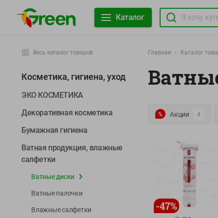
Каталог
Весь каталог товаров
Главная
Каталог тов
Ватны
Косметика, гигиена, уход
ЭКО КОСМЕТИКА
Декоративная косметика
Акции
4
Бумажная гигиена
Ватная продукция, влажные
салфетки
Ватные диски
Ватные палочки
-
47
%
Влажные салфетки