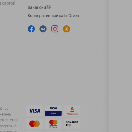
й картой
Вакансии
👋
Корпоративный сайт Green
аб. 55
несена
2012.
УНП
лосуточно.