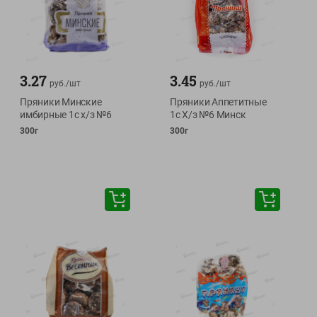
3.27
3.45
руб./
шт
руб./
шт
Пряники Минские
Пряники Аппетитные
имбирные 1с х/з №6
1с Х/з №6 Минск
300г
300г