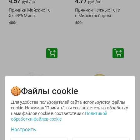
4.57
4.77
руб./
шт
руб./
шт
Пряники Майские 1с
Пряники Нежные 1с п/
Х/з №6 Минск
п Минскхлебпром
400г
400г
Файлы cookie
Для удобства пользователей сайта используются файлы
cookie. Нажимая "Принять", вы соглашаетесь
на обработку
нами файлов cookie в соответствии с
Политикой
обработки файлов cookie
4.64
8.49
руб./
шт
руб./
шт
Настроить
Пряники Ранiца 1с Х/з
Корж Русский бисквит
№6 Минск
светлый