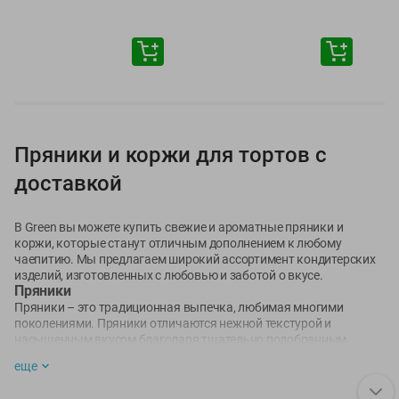
Пряники и коржи для тортов с
доставкой
В Green вы можете купить свежие и ароматные пряники и
коржи, которые станут отличным дополнением к любому
чаепитию. Мы предлагаем широкий ассортимент кондитерских
изделий, изготовленных с любовью и заботой о вкусе.
Пряники
Пряники – это традиционная выпечка, любимая многими
поколениями. Пряники отличаются нежной текстурой и
насыщенным вкусом благодаря тщательно подобранным
специям и натуральному меду. В ассортименте вы найдете
еще
классические медовые пряники, глазированные, с фруктовыми
начинками и многие другие виды.