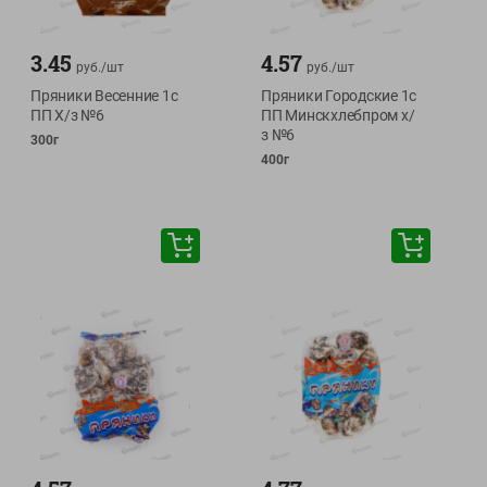
3.45
4.57
руб./
шт
руб./
шт
Пряники Весенние 1с
Пряники Городские 1с
ПП Х/з №6
ПП Минскхлебпром х/
з №6
300г
400г