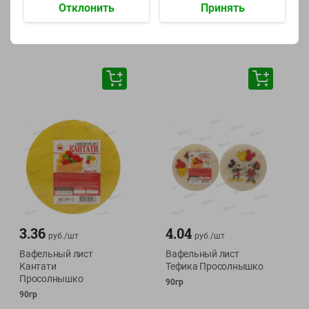
Отклонить
Принять
400г
400г
3.36
4.04
руб./
шт
руб./
шт
Вафельный лист
Вафельный лист
Кантати
Тефика Просолнышко
Просолнышко
90гр
90гр