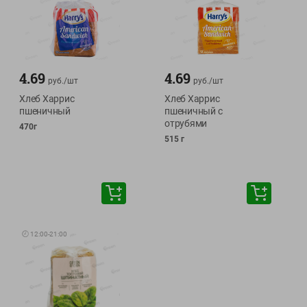
4.69
4.69
руб./
шт
руб./
шт
Хлеб Харрис
Хлеб Харрис
пшеничный
пшеничный с
отрубями
470г
515 г
🕘
12:00
-
21:00