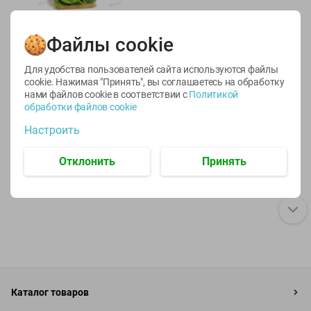
2.29
Файлы cookie
руб./
шт
Хлеб тостовый
Для удобства пользователей сайта используются файлы
Шпинатный 250г
cookie. Нажимая "Принять", вы соглашаетесь
на обработку
250г
нами файлов cookie в соответствии с
Политикой
обработки файлов cookie
Настроить
Отклонить
Принять
Каталог товаров