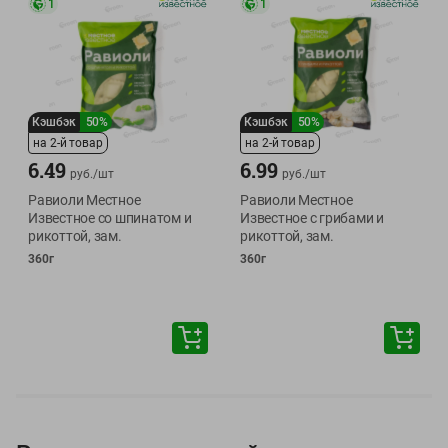
1
1
Кэшбэк
50%
Кэшбэк
50%
на 2-й товар
на 2-й товар
6.49
6.99
руб./
шт
руб./
шт
Равиоли Местное
Равиоли Местное
Известное со шпинатом и
Известное с грибами и
рикоттой, зам.
рикоттой, зам.
360г
360г