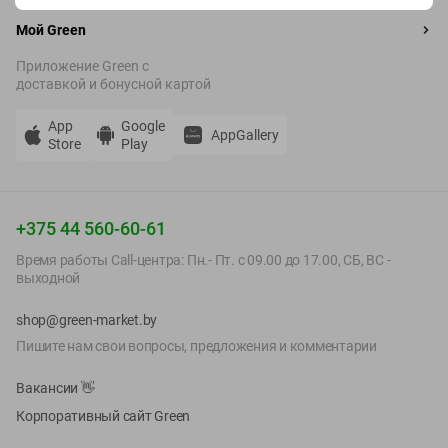
начинок на любой вкус.
Как готовить равиоли?
Мой Green
Равиоли можно варить в подсоленной воде или готовить на
пару, подавать с различными соусами, например, с
Приложение Green c
классическим томатным или сливочным, чтобы подчеркнуть
доставкой и бонусной картой
вкус начинки. Равиоли прекрасно сочетаются с зеленью, сыром
или свежими овощами.
App
Google
Доставка
AppGallery
Store
Play
Закажите вкусные и свежие равиоли с доставкой на дом прямо
сейчас, и наслаждайтесь ресторанным качеством блюд у себя
на кухне. Быстрая доставка и высокое качество продукции —
наши главные приоритеты!
+375 44 560-60-61
Время работы Call-центра: Пн.- Пт. с 09.00 до 17.00, СБ, ВС -
выходной
shop@green-market.by
Пишите нам свои вопросы, предложения и комментарии
Вакансии
👋
Корпоративный сайт Green