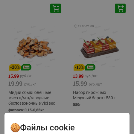
🕘
12:00
-
21:00
-
20
%
-
13
%
15.99
13.99
руб./
кг
руб./
шт
19.99
15.99
руб./
кг
руб./
шт
Мидии обыкновенные
Набор пирожных
мясо п/м в/м водные
Медовый бархат 580 г
беспозвоночные Vici вес
580г
фасовка: 0,15-0,65кг
Файлы cookie