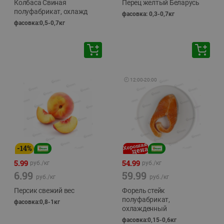
Колбаса Свиная
Перец желтый Беларусь
полуфабрикат, охлажд
фасовка: 0,3-0,7кг
фасовка:0,5-0,7кг
🕘
12:00
-
20:00
-
14
%
5.99
54.99
руб./
кг
руб./
кг
6.99
59.99
руб./
кг
руб./
кг
Персик свежий вес
Форель стейк
полуфабрикат,
фасовка:0,8-1кг
охлажденный
фасовка:0,15-0,6кг