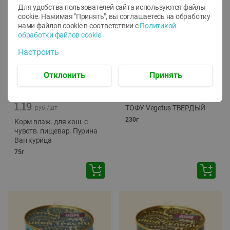
Для удобства пользователей сайта используются файлы
cookie. Нажимая "Принять", вы соглашаетесь
на обработку
нами файлов cookie в соответствии с
Политикой
обработки файлов cookie
Настроить
Отклонить
Принять
-
12
%
-
24
%
6.59
4.99
1.05
руб./
шт
руб./
шт
1.19
ТОФУ Vegetus ТВЕРДЫЙ
руб./
шт
230г
Корм влаж. для кош. с
чувств. пищевар. Пурина
Ван курица
75г