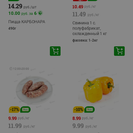
14.29
10.49
руб./
кг
руб./
шт
11.49
10.00
6
руб. за
руб./
кг
Пицца КАРБОНАРА
Свинина 1 с.
полуфабрикат,
490г
охлажденный 1 кг
фасовка: 1-2кг
🕘
12:00
-
20:00
-
17
%
-
10
%
9.99
8.99
руб./
кг
руб./
кг
11.99
9.99
руб./
кг
руб./
кг