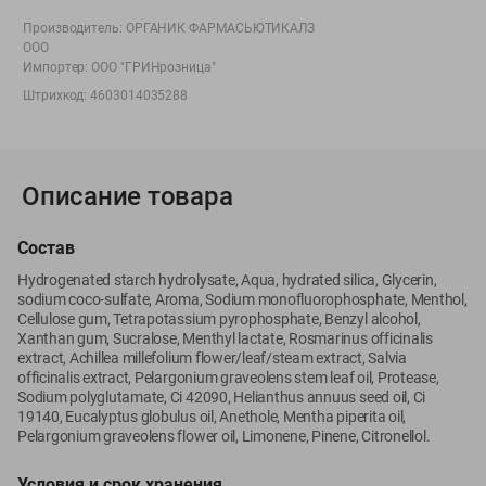
Вакансии
👋
Производитель:
ОРГАНИК ФАРМАСЬЮТИКАЛЗ
Корпоративный сайт Green
ООО
Импортер:
ООО "ГРИНрозница"
Штрихкод:
4603014035288
©
2026
ООО «ГРИНрозница» - Доставка продуктов питания в
Минске.
Описание товара
Юридическая информация и условия пользовательского
соглашения
Состав
Номер уполномоченных рассматривать обращения покупателей в
Hydrogenated starch hydrolysate, Aqua, hydrated silica, Glycerin,
соответствии с законодательством об обращениях граждан и
sodium coco-sulfate, Aroma, Sodium monofluorophosphate, Menthol,
юридических лиц: Отдел торговли и услуг Администрации
Cellulose gum, Tetrapotassium pyrophosphate, Benzyl alcohol,
Xanthan gum, Sucralose, Menthyl lactate, Rosmarinus officinalis
Фрунзенского района г. Минска + 375 17 272 73 84 .
ехtrаct, Achillea millefolium flower/leaf/steam extract, Salvia
Номер и адрес электронной почты лица, уполномоченного
officinalis extract, Pelargonium graveolens stem leaf oil, Protease,
продавцом рассматривать обращения покупателей о нарушении их
Sodium polyglutamate, Ci 42090, Helianthus annuus seed oil, Ci
прав, предусмотренных законодательством о защите прав
19140, Eucalyptus globulus oil, Anethole, Mentha piperita oil,
потребителей: +375 44 560-60-61, shop@green-dostavka.by.
Pelargonium graveolens flower oil, Limonene, Pinene, Citronellol.
Способы оплаты товара:
Условия и срок хранения