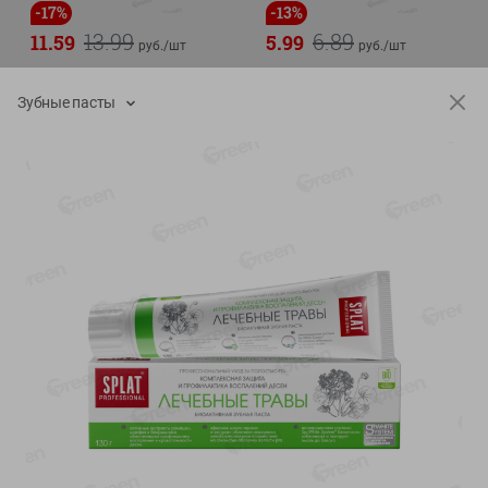
-
17
%
-
13
%
13.99
6.89
11.59
5.99
руб./
шт
руб./
шт
Масло Топленое ГХИ
Яйца перепелиные
Местное Известное 99%
копченые Молодецкие
Зубные пасты
Местное известное 20 шт
200г
упак Солигорска п/ф
20шт в уп
Показано 1-14 из 79
Показать 15-28 из 79
Каталог товаров
Специально для вас