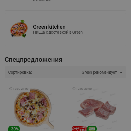
Green kitchen
Пицца c доставкой в Green
Спецпредложения
Сортировка:
Green рекомендует
🕘
12:00
-
21:00
🕘
12:00
-
20:00
-
30
%