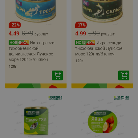
-
22
%
-
17
%
5.79
5.99
4.49
4.99
руб./
шт
руб./
шт
Икра трески
Икра сельди
тихоокеанской
тихоокеанской Лунское
деликатесная Лунское
море 120г ж/б ключ
море 120г ж/б ключ
120г
120г