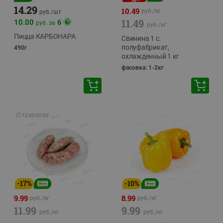
14.29
10.49
руб./
кг
руб./
шт
11.49
10.00
6
руб. за
руб./
кг
Пицца КАРБОНАРА
Свинина 1 с.
полуфабрикат,
490г
охлажденный 1 кг
фасовка: 1-2кг
🕘
12:00
-
20:00
-
17
%
-
10
%
9.99
8.99
руб./
кг
руб./
кг
11.99
9.99
руб./
кг
руб./
кг