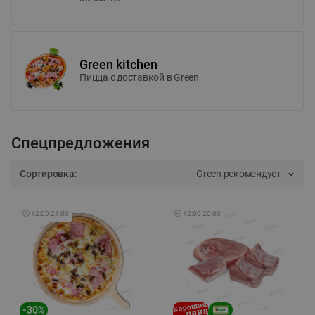
Green kitchen
Пицца c доставкой в Green
Спецпредложения
Сортировка:
Green рекомендует
🕘
12:00
-
21:00
🕘
12:00
-
20:00
-
30
%