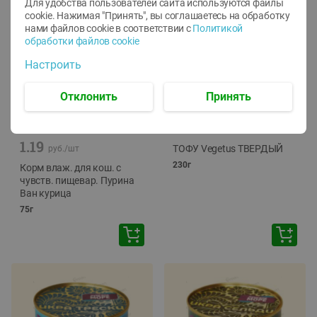
Для удобства пользователей сайта используются файлы
cookie. Нажимая "Принять", вы соглашаетесь
на обработку
нами файлов cookie в соответствии с
Политикой
обработки файлов cookie
Настроить
Отклонить
Принять
-
12
%
-
24
%
6.59
4.99
1.05
руб./
шт
руб./
шт
1.19
ТОФУ Vegetus ТВЕРДЫЙ
руб./
шт
230г
Корм влаж. для кош. с
чувств. пищевар. Пурина
Ван курица
75г