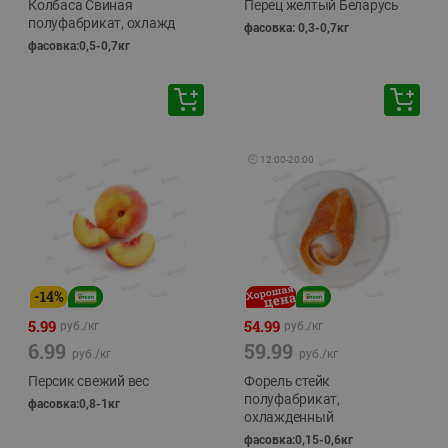
Колбаса Свиная
Перец желтый Беларусь
полуфабрикат, охлажд
фасовка: 0,3-0,7кг
фасовка:0,5-0,7кг
🕘
12:00
-
20:00
-
14
%
5.99
54.99
руб./
кг
руб./
кг
6.99
59.99
руб./
кг
руб./
кг
Персик свежий вес
Форель стейк
полуфабрикат,
фасовка:0,8-1кг
охлажденный
фасовка:0,15-0,6кг