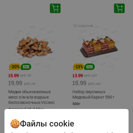
🕘
12:00
-
21:00
-
20
%
-
13
%
15.99
13.99
руб./
кг
руб./
шт
19.99
15.99
руб./
кг
руб./
шт
Мидии обыкновенные
Набор пирожных
мясо п/м в/м водные
Медовый бархат 580 г
беспозвоночные Vici вес
580г
фасовка: 0,15-0,65кг
Файлы cookie