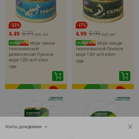
-
22
%
-
17
%
5.79
5.99
4.49
4.99
руб./
шт
руб./
шт
Икра трески
Икра сельди
тихоокеанской
тихоокеанской Лунское
деликатесная Лунское
море 120г ж/б ключ
море 120г ж/б ключ
120г
120г
Зонты, дождевики