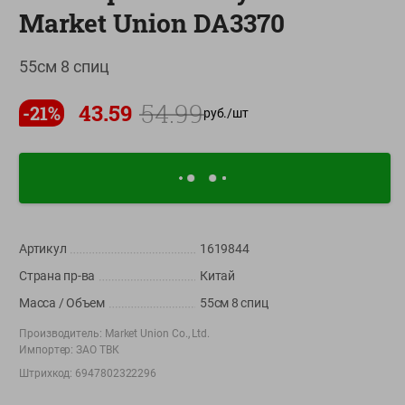
Market Union DA3370
О сервисе
Настройки файлов cookie
55см 8 спиц
Мой Green
54.99
43.59
-
21
%
руб./
шт
Приложение Green c
доставкой и бонусной картой
App
Google
AppGallery
Store
Play
Артикул
1619844
+375 44 560-60-61
Страна пр-ва
Китай
Время работы Call-центра: Пн.- Пт. с 09.00 до 17.00, СБ, ВС -
Масса / Объем
55см 8 спиц
выходной
Производитель:
Market Union Co., Ltd.
Импортер:
ЗАО ТВК
shop@green-market.by
Штрихкод:
6947802322296
Пишите нам свои вопросы, предложения и комментарии