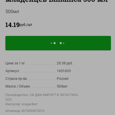
О сервисе
500мл
Настройки файлов cookie
14.19
руб./
шт
Мой Green
Приложение Green c
доставкой и бонусной картой
App
Google
AppGallery
Store
Play
Цена за 1
кг
28.38
руб.
Артикул
1601605
+375 44 560-60-61
Страна пр-ва
Россия
Время работы Call-центра: Пн.- Пт. с 09.00 до 17.00, СБ, ВС -
Масса / Объем
500мл
выходной
Производитель:
СИ ДЖИ ИМПОРТ И ЛОГИСТИКА
ООО
shop@green-market.by
Импортер:
Алиди-Вест
Пишите нам свои вопросы, предложения и комментарии
Штрихкод:
4670099873074