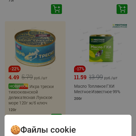
75г
-
22
%
-
17
%
5.79
13.99
4.49
11.59
руб./
шт
руб./
шт
Масло Топленое ГХИ
Икра трески
Местное Известное 99%
тихоокеанской
деликатесная Лунское
200г
море 120г ж/б ключ
120г
Файлы cookie