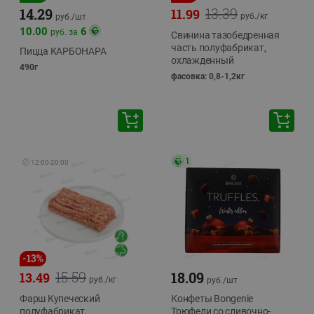
13.39
14.29
11.99
руб./
кг
руб./
шт
10.00
6
руб. за
Свинина тазобедренная
часть полуфабрикат,
Пицца КАРБОНАРА
охлажденный
490г
фасовка: 0,8-1,2кг
1
🕘
12:00
-
20:00
-
13
%
15.59
18.09
13.49
руб./
кг
руб./
шт
Фарш Купеческий
Конфеты Bongenie
полуфабрикат,
Трюфели со сливочно-