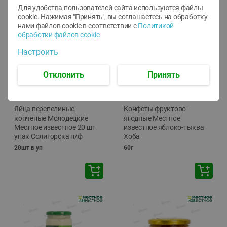
Для удобства пользователей сайта используются файлы
cookie. Нажимая "Принять", вы соглашаетесь
на обработку
нами файлов cookie в соответствии с
Политикой
обработки файлов cookie
Настроить
Отклонить
Принять
-
13
%
-
20
%
6.89
4.99
5.99
3.99
руб./
шт
руб./
шт
Яйца перепелиные
Конфеты фруктово-
копченые Молодецкие
ягодные Местное
Местное известное 20 шт
известное яблоко-тыква
упак Солигорска п/ф
Хоба
20шт в уп
60г