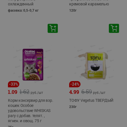
охлажденный
кремовой карамелью
фасовка: 0,5-0,7 кг
120г
-
33
%
-
24
%
1.62
6.59
1.09
4.99
руб./
шт
руб./
шт
Корм консервир для взр.
ТОФУ Vegetus ТВЕРДЫЙ
кошек Особое
230г
удовольствие WHISKAS
рагу с добав. телят. ,
ягнен. и овощ. 75 г