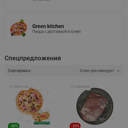
Green kitchen
Пицца c доставкой в Green
Спецпредложения
Сортировка:
Green рекомендует
🕘
12:00
-
21:00
🕘
12:00
-
20:00
-
30
%
-
10
%