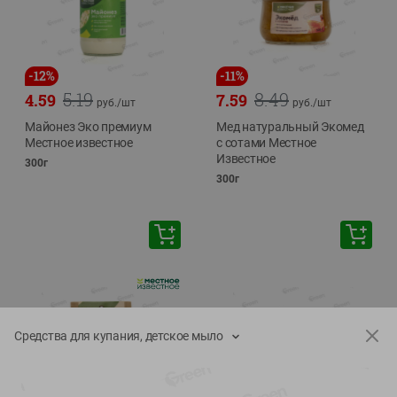
-
12
%
-
11
%
5.19
8.49
4.59
7.59
руб./
шт
руб./
шт
Майонез Эко премиум
Мед натуральный Экомед
Местное известное
с сотами Местное
Известное
300г
300г
Средства для купания, детское мыло