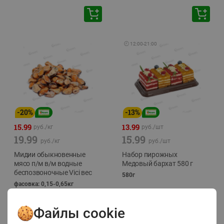
🕘
12:00
-
21:00
-
20
%
-
13
%
15.99
13.99
руб./
кг
руб./
шт
19.99
15.99
руб./
кг
руб./
шт
Мидии обыкновенные
Набор пирожных
мясо п/м в/м водные
Медовый бархат 580 г
беспозвоночные Vici вес
580г
фасовка: 0,15-0,65кг
Файлы cookie