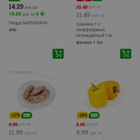
14.29
10.49
руб./
кг
руб./
шт
11.49
10.00
6
руб. за
руб./
кг
Пицца КАРБОНАРА
Свинина 1 с.
полуфабрикат,
490г
охлажденный 1 кг
фасовка: 1-2кг
🕘
12:00
-
20:00
-
17
%
-
10
%
9.99
8.99
руб./
кг
руб./
кг
11.99
9.99
руб./
кг
руб./
кг