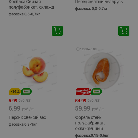
Колбаса Свиная
Перец желтый Беларусь
полуфабрикат, охлажд
фасовка: 0,3-0,7кг
фасовка:0,5-0,7кг
🕘
12:00
-
20:00
-
14
%
5.99
54.99
руб./
кг
руб./
кг
6.99
59.99
руб./
кг
руб./
кг
Персик свежий вес
Форель стейк
полуфабрикат,
фасовка:0,8-1кг
охлажденный
фасовка:0,15-0,6кг