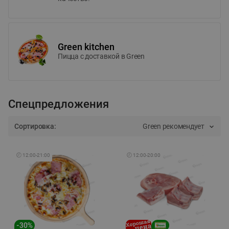
Green kitchen
Пицца c доставкой в Green
Спецпредложения
Сортировка:
Green рекомендует
🕘
12:00
-
21:00
🕘
12:00
-
20:00
-
30
%