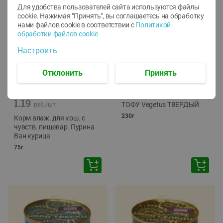
Для удобства пользователей сайта используются файлы
cookie. Нажимая "Принять", вы соглашаетесь
на обработку
нами файлов cookie в соответствии с
Политикой
обработки файлов cookie
Настроить
Отклонить
Принять
-
12
%
-
24
%
6.59
4.99
1.05
руб./
шт
руб./
шт
1.19
ТОФУ Vegetus ТВЕРДЫЙ
руб./
шт
230г
Корм влаж. для кош. с
чувств. пищевар. Пурина
Ван курица
75г