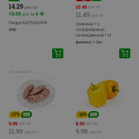
14.29
10.49
руб./
кг
руб./
шт
11.49
10.00
6
руб. за
руб./
кг
Пицца КАРБОНАРА
Свинина 1 с.
полуфабрикат,
490г
охлажденный 1 кг
фасовка: 1-2кг
🕘
12:00
-
20:00
-
17
%
-
10
%
9.99
8.99
руб./
кг
руб./
кг
11.99
9.99
руб./
кг
руб./
кг