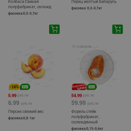
Колбаса Свиная
Перец желтый Беларусь
полуфабрикат, охлажд
фасовка: 0,3-0,7кг
фасовка:0,5-0,7кг
🕘
12:00
-
20:00
-
14
%
5.99
54.99
руб./
кг
руб./
кг
6.99
59.99
руб./
кг
руб./
кг
Персик свежий вес
Форель стейк
полуфабрикат,
фасовка:0,8-1кг
охлажденный
фасовка:0,15-0,6кг