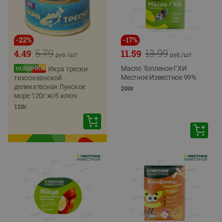
-
22
%
-
17
%
5.79
13.99
4.49
11.59
руб./
шт
руб./
шт
Масло Топленое ГХИ
Икра трески
Местное Известное 99%
тихоокеанской
деликатесная Лунское
200г
море 120г ж/б ключ
120г