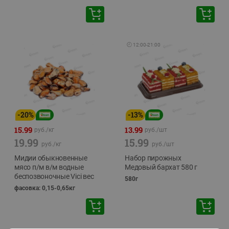
🕘
12:00
-
21:00
-
20
%
-
13
%
15.99
13.99
руб./
кг
руб./
шт
19.99
15.99
руб./
кг
руб./
шт
Мидии обыкновенные
Набор пирожных
мясо п/м в/м водные
Медовый бархат 580 г
беспозвоночные Vici вес
580г
фасовка: 0,15-0,65кг