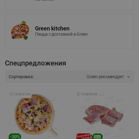
Green kitchen
Пицца c доставкой в Green
Спецпредложения
Сортировка:
Green рекомендует
🕘
12:00
-
21:00
🕘
12:00
-
20:00
-
30
%