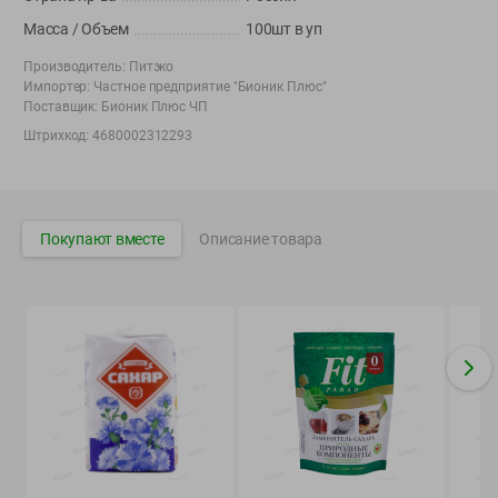
Вакансии
👋
Масса / Объем
100шт в уп
Корпоративный сайт Green
Производитель:
Питэко
Импортер:
Частное предприятие "Бионик Плюс"
Поставщик:
Бионик Плюс ЧП
Штрихкод:
4680002312293
©
2026
ООО «ГРИНрозница» - Доставка продуктов питания в
Минске.
Юридическая информация и условия пользовательского
Покупают вместе
Описание товара
соглашения
Номер уполномоченных рассматривать обращения покупателей в
соответствии с законодательством об обращениях граждан и
юридических лиц: Отдел торговли и услуг Администрации
Фрунзенского района г. Минска + 375 17 272 73 84 .
Номер и адрес электронной почты лица, уполномоченного
продавцом рассматривать обращения покупателей о нарушении их
прав, предусмотренных законодательством о защите прав
потребителей: +375 44 560-60-61, shop@green-dostavka.by.
Способы оплаты товара: