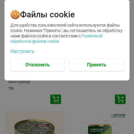
Файлы cookie
Для удобства пользователей сайта используются файлы
cookie. Нажимая "Принять", вы соглашаетесь
на обработку
нами файлов cookie в соответствии с
Политикой
обработки файлов cookie
-
12
%
-
24
%
Настроить
6.59
4.99
1.05
руб./
шт
руб./
шт
1.19
ТОФУ Vegetus ТВЕРДЫЙ
руб./
шт
Отклонить
Принять
230г
Корм влаж. для кош. с
чувств. пищевар. Пурина
Ван курица
75г