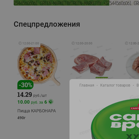
Спецпредложения
🕘
12:00
-
21:00
🕘
12:00
-
20:00
🕘
12:00
-
-
17
%
-
30
%
Главная
Каталог товаров
В
14.29
10.49
9.99
руб./
кг
руб
руб./
шт
11.49
11.99
10.00
6
руб. за
руб./
кг
Пицца КАРБОНАРА
Свинина 1 с.
Колбас
полуфабрикат,
полуфа
490г
охлажденный 1 кг
охлажд
фасовка: 1-2кг
фасовка: