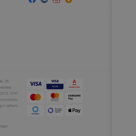
аб. 55
несена
2012.
УНП
лосуточно.
e»
с целью
тдел