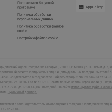
Положение о бонусной
AppGallery
программе
Политика обработки
персональных данных
Политика обработки файлов
cookie
Настройки файлов cookie
ридический адрес: Республика Беларусь, 220121, г. Минск, ул. П. Глебки, д. 5, к
дарственный регистр юридических лиц и индивидуальных предпринимателей в
34233.
Свидетельство о государственной регистрации: No 191634233 от 24.08.
Беларусь 26.10.2021 за № 521721. Режим приема заявок через корзину – круг
- Пт. с 09.00 до 17.00, СБ, ВС - выходной
.
На сайте
используются файлы «cooki
йтом.
Публичный договор.
ветствии с законодательством об обращениях граждан и юридических лиц: О
17 272 73 84 .