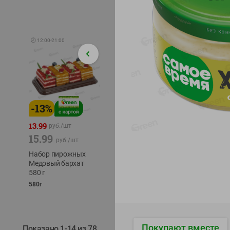
🕘
12:00
-
21:00
-
13
%
-
12
%
-
24
%
4.99
13.99
1.05
руб./
шт
руб./
шт
15.99
1.19
ТОФУ V
руб./
шт
руб./
шт
ТВЕРД
Набор пирожных
Корм влаж. для
230г
Медовый бархат
кош. с чувств.
580 г
пищевар. Пурина
Ван курица
580г
75г
Покупают вместе
Показано 1-14 из 78