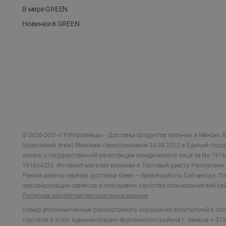
В мире GREEN
Новинки в GREEN
©
2026
ООО «ГРИНрозница» - Доставка продуктов питания в Минске.
Ю
(цокольный этаж) Минским горисполкомом 24.08.2012 в Единый госу
запись о государственной регистрации юридического лица за No 1916
191634233. Интернет-магазин включен в Торговый реестр Республики 
Режим работы сервиса доставки Green —
Время работы Call-центра: Пн.
персонализации сервисов и повышения удобства пользования веб-са
Политика обработки персональных данных
Номер уполномоченных рассматривать обращения покупателей в соот
торговли и услуг Администрации Фрунзенского района г. Минска + 375 