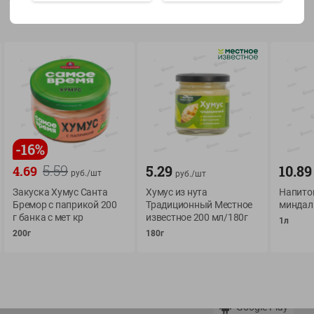
Показать 15-28 из 78
О сервисе
Мой Green
-
16
%
Оплата
История покупок
5.59
5.29
10.89
4.69
руб./
шт
руб./
шт
Условия доставки
Мои товары
Закуска Хумус Санта
Хумус из нута
Напиток
Возврат товара
Бремор с паприкой 200
Традиционный Местное
миндал
Обратная связь
г банка с мет кр
известное 200 мл/180г
Оформление заказа
1л
200г
180г
Приложение Green c
Приемка товара
доставкой и бонусно
Самовывоз
Рекламная игра
App Store
n
Публичный договор
Google Play