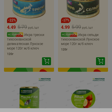
-
22
%
-
17
%
5.79
5.99
4.49
4.99
руб./
шт
руб./
шт
Икра трески
Икра сельди
тихоокеанской
тихоокеанской Лунское
деликатесная Лунское
море 120г ж/б ключ
море 120г ж/б ключ
120г
120г