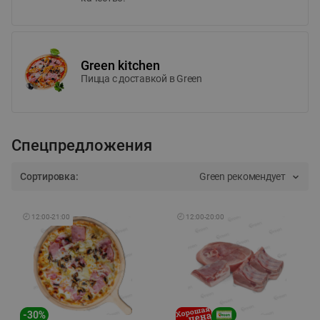
Green kitchen
Пицца c доставкой в Green
Спецпредложения
Сортировка:
Green рекомендует
🕘
12:00
-
21:00
🕘
12:00
-
20:00
-
30
%