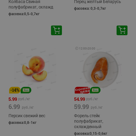
Колбаса Свиная
Перец желтый Беларусь
полуфабрикат, охлажд
фасовка: 0,3-0,7кг
фасовка:0,5-0,7кг
🕘
12:00
-
20:00
-
14
%
5.99
54.99
руб./
кг
руб./
кг
6.99
59.99
руб./
кг
руб./
кг
Персик свежий вес
Форель стейк
полуфабрикат,
фасовка:0,8-1кг
охлажденный
фасовка:0,15-0,6кг