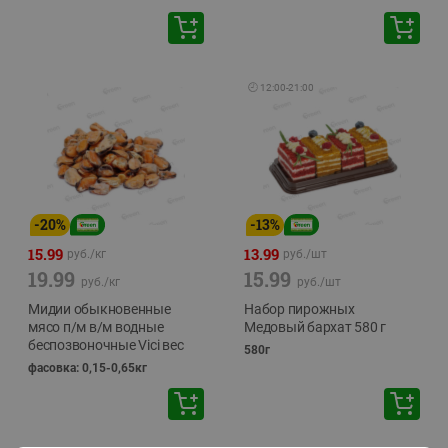
🕘
12:00
-
21:00
-
20
%
-
13
%
15.99
13.99
руб./
кг
руб./
шт
19.99
15.99
руб./
кг
руб./
шт
Мидии обыкновенные
Набор пирожных
мясо п/м в/м водные
Медовый бархат 580 г
беспозвоночные Vici вес
580г
фасовка: 0,15-0,65кг