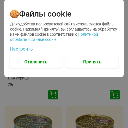
Файлы cookie
Для удобства пользователей сайта используются файлы
cookie. Нажимая "Принять", вы соглашаетесь
на обработку
нами файлов cookie в соответствии с
Политикой
обработки файлов cookie
-
12
%
-
24
%
Настроить
6.59
4.99
1.05
руб./
шт
руб./
шт
1.19
ТОФУ Vegetus ТВЕРДЫЙ
руб./
шт
Отклонить
Принять
230г
Корм влаж. для кош. с
чувств. пищевар. Пурина
Ван курица
75г