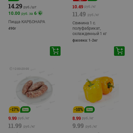
14.29
10.49
руб./
кг
руб./
шт
11.49
10.00
6
руб. за
руб./
кг
Пицца КАРБОНАРА
Свинина 1 с.
полуфабрикат,
490г
охлажденный 1 кг
фасовка: 1-2кг
🕘
12:00
-
20:00
-
17
%
-
10
%
9.99
8.99
руб./
кг
руб./
кг
11.99
9.99
руб./
кг
руб./
кг