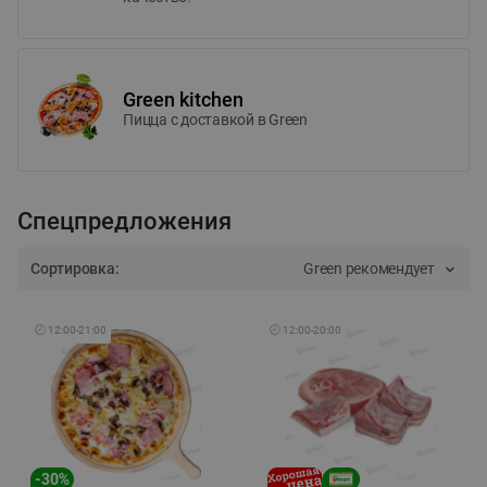
Green kitchen
Пицца c доставкой в Green
Спецпредложения
Сортировка:
Green рекомендует
🕘
12:00
-
21:00
🕘
12:00
-
20:00
-
30
%