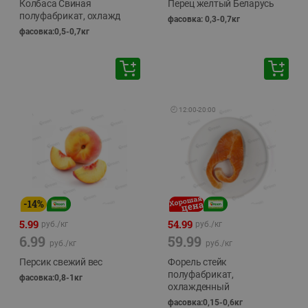
Колбаса Свиная
Перец желтый Беларусь
полуфабрикат, охлажд
фасовка: 0,3-0,7кг
фасовка:0,5-0,7кг
🕘
12:00
-
20:00
-
14
%
5.99
54.99
руб./
кг
руб./
кг
6.99
59.99
руб./
кг
руб./
кг
Персик свежий вес
Форель стейк
полуфабрикат,
фасовка:0,8-1кг
охлажденный
фасовка:0,15-0,6кг