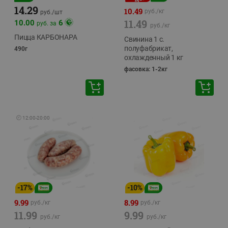
14.29
10.49
руб./
кг
руб./
шт
11.49
10.00
6
руб. за
руб./
кг
Пицца КАРБОНАРА
Свинина 1 с.
полуфабрикат,
490г
охлажденный 1 кг
фасовка: 1-2кг
🕘
12:00
-
20:00
-
17
%
-
10
%
9.99
8.99
руб./
кг
руб./
кг
11.99
9.99
руб./
кг
руб./
кг