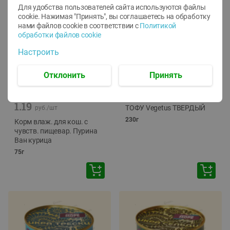
Для удобства пользователей сайта используются файлы
cookie. Нажимая "Принять", вы соглашаетесь
на обработку
нами файлов cookie в соответствии с
Политикой
обработки файлов cookie
Настроить
Отклонить
Принять
-
12
%
-
24
%
6.59
4.99
1.05
руб./
шт
руб./
шт
1.19
ТОФУ Vegetus ТВЕРДЫЙ
руб./
шт
230г
Корм влаж. для кош. с
чувств. пищевар. Пурина
Ван курица
75г