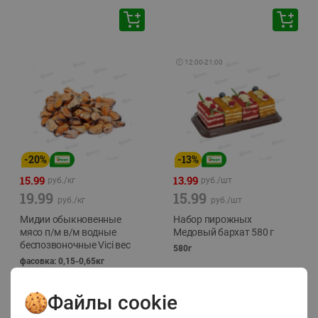
🕘
12:00
-
21:00
-
20
%
-
13
%
15.99
13.99
руб./
кг
руб./
шт
19.99
15.99
руб./
кг
руб./
шт
Мидии обыкновенные
Набор пирожных
мясо п/м в/м водные
Медовый бархат 580 г
беспозвоночные Vici вес
580г
фасовка: 0,15-0,65кг
Файлы cookie