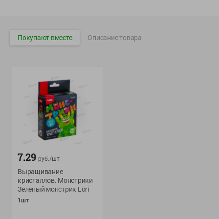
Вакансии
👋
Корпоративный сайт Green
Покупают вместе
Описание товара
©
2026
ООО «ГРИНрозница» - Доставка продуктов питания в
Минске.
Юридическая информация и условия пользовательского
соглашения
Номер уполномоченных рассматривать обращения покупателей в
соответствии с законодательством об обращениях граждан и
юридических лиц: Отдел торговли и услуг Администрации
Фрунзенского района г. Минска + 375 17 272 73 84 .
7.29
руб./
шт
Номер и адрес электронной почты лица, уполномоченного
Выращивание
продавцом рассматривать обращения покупателей о нарушении их
кристаллов. Монстрики
прав, предусмотренных законодательством о защите прав
Зеленый монстрик Lori
потребителей: +375 44 560-60-61, shop@green-dostavka.by.
1шт
Способы оплаты товара: