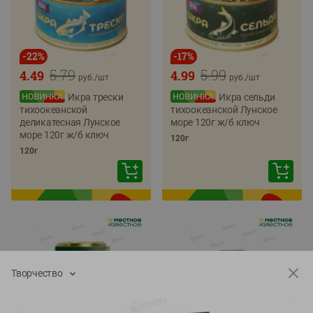
-
22
%
-
17
%
5.79
5.99
4.49
4.99
руб./
шт
руб./
шт
Икра трески
Икра сельди
тихоокеанской
тихоокеанской Лунское
деликатесная Лунское
море 120г ж/б ключ
море 120г ж/б ключ
120г
120г
Творчество