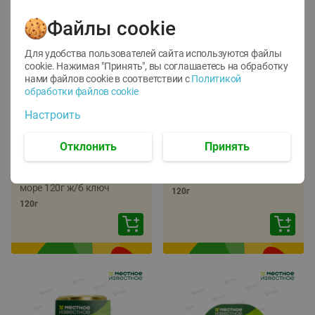
Файлы cookie
Для удобства пользователей сайта используются файлы
cookie. Нажимая "Принять", вы соглашаетесь
на обработку
нами файлов cookie в соответствии с
Политикой
обработки файлов cookie
-
22
%
-
17
%
Настроить
5.79
5.99
4.49
4.99
руб./
шт
руб./
шт
Отклонить
Принять
Икра трески
Икра сельди
тихоокеанской
тихоокеанской Лунское
деликатесная Лунское
море 120г ж/б ключ
море 120г ж/б ключ
120г
120г