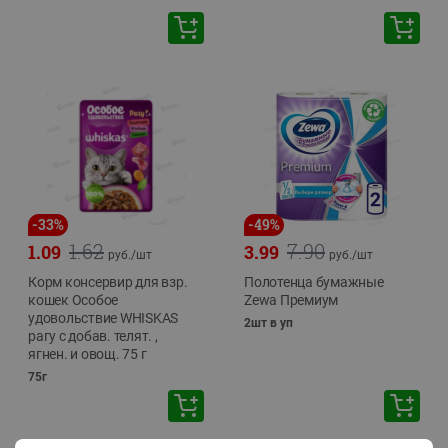
-
33
%
-
49
%
1.62
7.90
1.09
3.99
руб./
шт
руб./
шт
Корм консервир для взр.
Полотенца бумажные
кошек Особое
Zewa Премиум
удовольствие WHISKAS
2шт в уп
рагу с добав. телят. ,
ягнен. и овощ. 75 г
75г