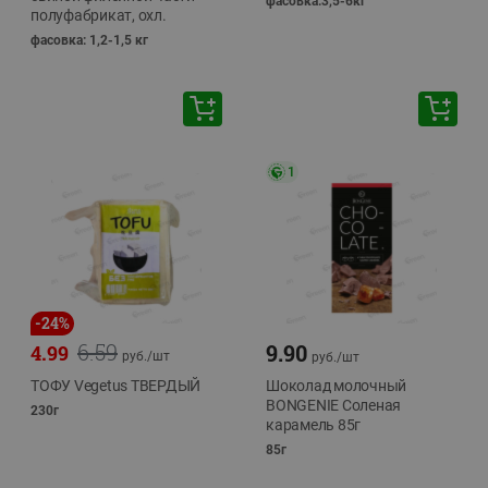
фасовка:3,5-6кг
полуфабрикат, охл.
фасовка: 1,2-1,5 кг
1
-
24
%
6.59
9.90
4.99
руб./
шт
руб./
шт
ТОФУ Vegetus ТВЕРДЫЙ
Шоколад молочный
BONGENIE Соленая
230г
карамель 85г
85г