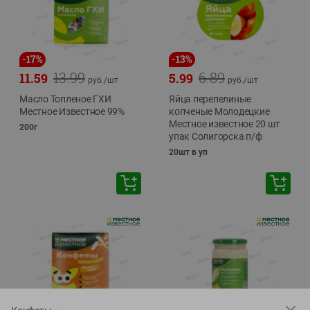
-
17
%
-
13
%
13.99
6.89
11.59
5.99
руб./
шт
руб./
шт
Масло Топленое ГХИ
Яйца перепелиные
Местное Известное 99%
копченые Молодецкие
Местное известное 20 шт
200г
упак Солигорска п/ф
20шт в уп