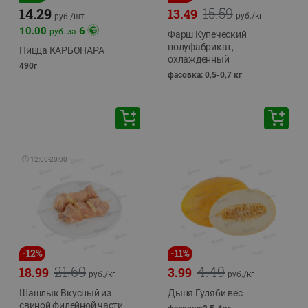
15.59
14.29
13.49
руб./
кг
руб./
шт
10.00
6
руб. за
Фарш Купеческий
полуфабрикат,
Пицца КАРБОНАРА
охлажденный
490г
фасовка: 0,5-0,7 кг
🕘
12:00
-
20:00
-
12
%
-
11
%
21.69
4.49
18.99
3.99
руб./
кг
руб./
кг
Шашлык Вкусный из
Дыня Гуляби вес
свиной филейной части