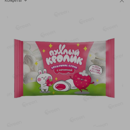
Конфеты
-
20
%
-
12
%
4.99
5.19
3.99
4.59
руб./
шт
руб./
шт
Конфеты фруктово-
Майонез Эко премиум
ягодные Местное
Местное известное
известное яблоко-тыква
300г
Хоба
60г
Показано 1-14 из 76
Показать 15-28 из 76
Каталог товаров
Специально для вас