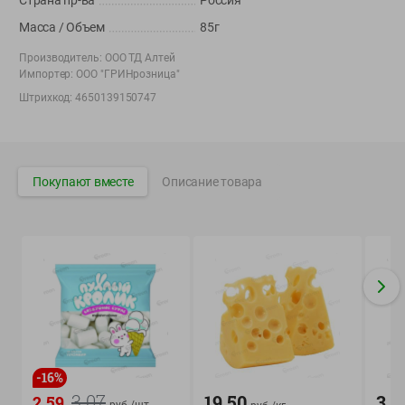
Страна пр-ва
Россия
Корпоративный сайт Green
Масса / Объем
85г
Производитель:
ООО ТД Алтей
Импортер:
ООО "ГРИНрозница"
Штрихкод:
4650139150747
©
2026
ООО «ГРИНрозница» - Доставка продуктов питания в
Минске.
Юридическая информация и условия пользовательского
Покупают вместе
Описание товара
соглашения
Номер уполномоченных рассматривать обращения покупателей в
соответствии с законодательством об обращениях граждан и
юридических лиц: Отдел торговли и услуг Администрации
Фрунзенского района г. Минска + 375 17 272 73 84 .
Номер и адрес электронной почты лица, уполномоченного
продавцом рассматривать обращения покупателей о нарушении их
прав, предусмотренных законодательством о защите прав
потребителей: +375 44 560-60-61, shop@green-dostavka.by.
Способы оплаты товара:
-
16
%
1) наличными денежными средствами экспедитору;
3.07
19.50
3.3
2.59