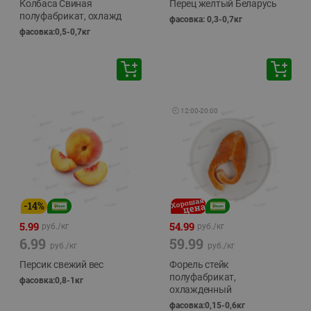
Колбаса Свиная
Перец желтый Беларусь
полуфабрикат, охлажд
фасовка: 0,3-0,7кг
фасовка:0,5-0,7кг
🕘
12:00
-
20:00
-
14
%
5.99
54.99
руб./
кг
руб./
кг
6.99
59.99
руб./
кг
руб./
кг
Персик свежий вес
Форель стейк
полуфабрикат,
фасовка:0,8-1кг
охлажденный
фасовка:0,15-0,6кг