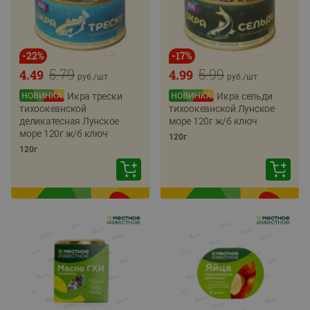
-
22
%
-
17
%
5.79
5.99
4.49
4.99
руб./
шт
руб./
шт
Икра трески
Икра сельди
тихоокеанской
тихоокеанской Лунское
деликатесная Лунское
море 120г ж/б ключ
море 120г ж/б ключ
120г
120г