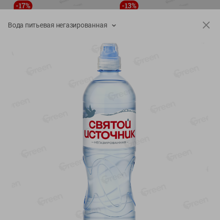
-
17
%
-
13
%
13.99
6.89
11.59
5.99
руб./
шт
руб./
шт
Вода питьевая негазированная
Масло Топленое ГХИ
Яйца перепелиные
Местное Известное 99%
копченые Молодецкие
Местное известное 20 шт
200г
упак Солигорска п/ф
20шт в уп
Показано 1-14 из 79
Показать 15-28 из 79
Каталог товаров
Специально для вас