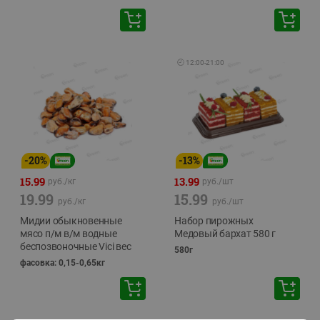
🕘
12:00
-
21:00
-
20
%
-
13
%
15.99
13.99
руб./
кг
руб./
шт
19.99
15.99
руб./
кг
руб./
шт
Мидии обыкновенные
Набор пирожных
мясо п/м в/м водные
Медовый бархат 580 г
беспозвоночные Vici вес
580г
фасовка: 0,15-0,65кг