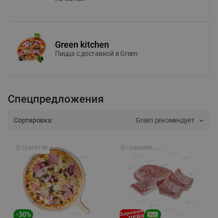
Green kitchen
Пицца c доставкой в Green
Спецпредложения
Сортировка:
Green рекомендует
🕘
12:00
-
21:00
🕘
12:00
-
20:00
-
30
%