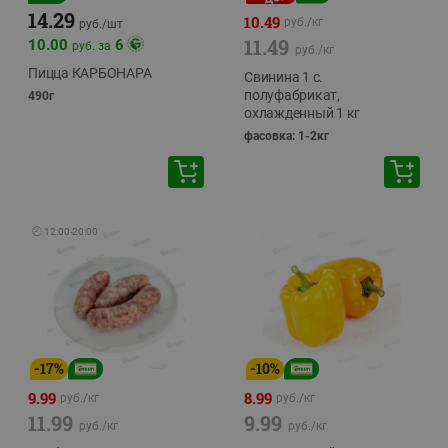
14.29
10.49
руб./
кг
руб./
шт
11.49
10.00
6
руб. за
руб./
кг
Пицца КАРБОНАРА
Свинина 1 с.
полуфабрикат,
490г
охлажденный 1 кг
фасовка: 1-2кг
🕘
12:00
-
20:00
-
17
%
-
10
%
9.99
8.99
руб./
кг
руб./
кг
11.99
9.99
руб./
кг
руб./
кг