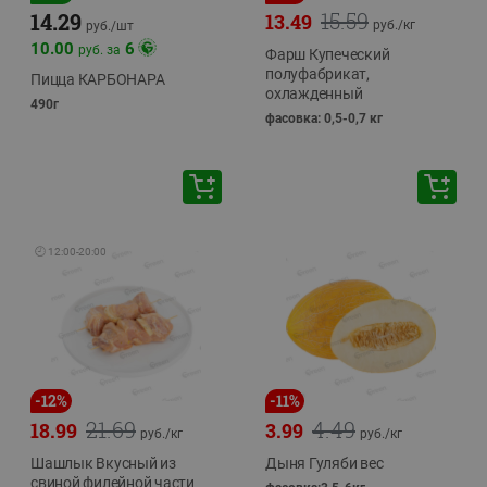
15.59
14.29
13.49
руб./
кг
руб./
шт
10.00
6
руб. за
Фарш Купеческий
полуфабрикат,
Пицца КАРБОНАРА
охлажденный
490г
фасовка: 0,5-0,7 кг
🕘
12:00
-
20:00
-
12
%
-
11
%
21.69
4.49
18.99
3.99
руб./
кг
руб./
кг
Шашлык Вкусный из
Дыня Гуляби вес
свиной филейной части