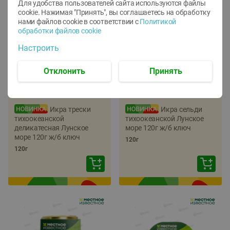
Для удобства пользователей сайта используются файлы
cookie. Нажимая "Принять", вы соглашаетесь
на обработку
нами файлов cookie в соответствии с
Политикой
обработки файлов cookie
Настроить
Отклонить
Принять
-
22
%
-
17
%
5.79
5.99
4.49
4.99
руб./
шт
руб./
шт
Икра трески
Икра сельди
тихоокеанской
тихоокеанской Лунское
деликатесная Лунское
море 120г ж/б ключ
море 120г ж/б ключ
120г
120г