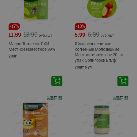
-
17
%
-
13
%
13.99
6.89
11.59
5.99
руб./
шт
руб./
шт
Масло Топленое ГХИ
Яйца перепелиные
Местное Известное 99%
копченые Молодецкие
Местное известное 20 шт
200г
упак Солигорска п/ф
20шт в уп