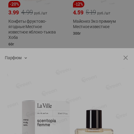
-
20
%
-
12
%
4.99
5.19
3.99
4.59
руб./
шт
руб./
шт
Конфеты фруктово-
Майонез Эко премиум
ягодные Местное
Местное известное
известное яблоко-тыква
300г
Хоба
60г
Парфюм
Показано 1-14 из 76
Показать 15-28 из 76
Каталог товаров
Специально для вас