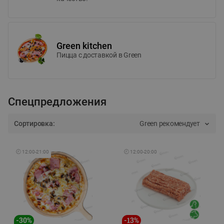
Green kitchen
Пицца c доставкой в Green
Спецпредложения
Сортировка:
Green рекомендует
🕘
12:00
-
21:00
🕘
12:00
-
20:00
-
30
%
-
13
%