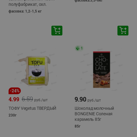
фасовка:3,5-6кг
полуфабрикат, охл.
фасовка: 1,2-1,5 кг
1
-
24
%
6.59
9.90
4.99
руб./
шт
руб./
шт
ТОФУ Vegetus ТВЕРДЫЙ
Шоколад молочный
BONGENIE Соленая
230г
карамель 85г
85г