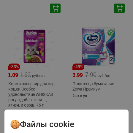
-
33
%
-
49
%
1.62
7.90
1.09
3.99
руб./
шт
руб./
шт
Корм консервир для взр.
Полотенца бумажные
кошек Особое
Zewa Премиум
удовольствие WHISKAS
2шт в уп
рагу с добав. телят. ,
ягнен. и овощ. 75 г
75г
Файлы cookie