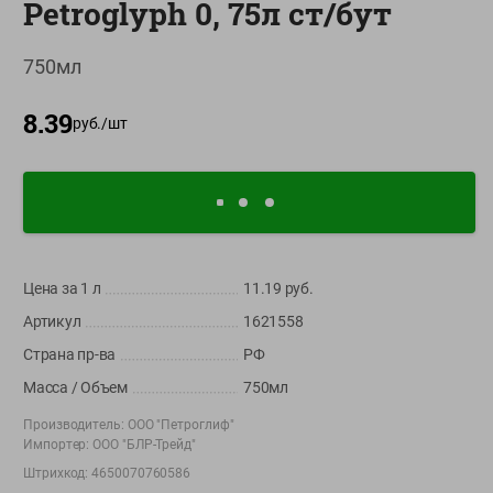
Petroglyph 0, 75л ст/бут
О сервисе
750мл
Настройки файлов cookie
Мой Green
8.39
руб./
шт
Приложение Green c
доставкой и бонусной картой
App
Google
AppGallery
Store
Play
Цена за 1
л
11.19
руб.
Артикул
1621558
+375 44 560-60-61
Страна пр-ва
РФ
Время работы Call-центра: Пн.- Пт. с 09.00 до 17.00, СБ, ВС -
выходной
Масса / Объем
750мл
Производитель:
ООО "Петроглиф"
shop@green-market.by
Импортер:
ООО "БЛР-Трейд"
Пишите нам свои вопросы, предложения и комментарии
Штрихкод:
4650070760586