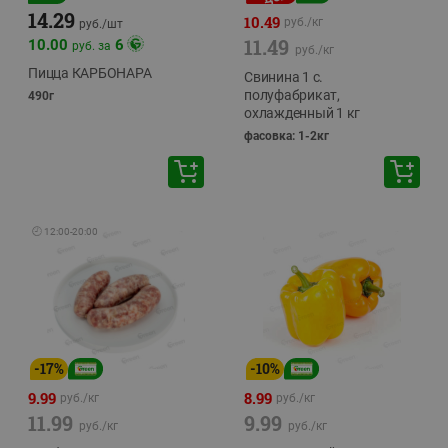
14.29
10.49
руб./
кг
руб./
шт
11.49
10.00
6
руб. за
руб./
кг
Пицца КАРБОНАРА
Свинина 1 с.
полуфабрикат,
490г
охлажденный 1 кг
фасовка: 1-2кг
🕘
12:00
-
20:00
-
17
%
-
10
%
9.99
8.99
руб./
кг
руб./
кг
11.99
9.99
руб./
кг
руб./
кг