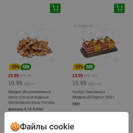
🕘
12:00
-
21:00
-
20
%
-
13
%
15.99
13.99
руб./
кг
руб./
шт
19.99
15.99
руб./
кг
руб./
шт
Мидии обыкновенные
Набор пирожных
мясо п/м в/м водные
Медовый бархат 580 г
беспозвоночные Vici вес
580г
фасовка: 0,15-0,65кг
Файлы cookie