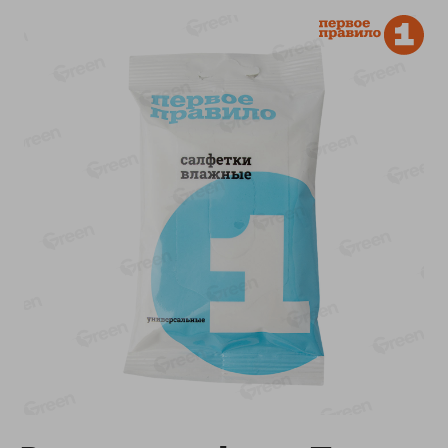
-
13
%
-
20
%
6.89
4.99
5.99
3.99
руб./
шт
руб./
шт
Яйца перепелиные
Конфеты фруктово-
копченые Молодецкие
ягодные Местное
Местное известное 20 шт
известное яблоко-тыква
упак Солигорска п/ф
Хоба
20шт в уп
60г
Показано 1-14 из 76
Показать 15-28 из 76
Каталог товаров
Специально для вас