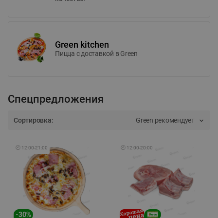
Green kitchen
Пицца c доставкой в Green
Спецпредложения
Сортировка:
Green рекомендует
🕘
12:00
-
21:00
🕘
12:00
-
20:00
-
30
%