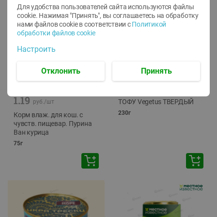
Для удобства пользователей сайта используются файлы
cookie. Нажимая "Принять", вы соглашаетесь
на обработку
нами файлов cookie в соответствии с
Политикой
обработки файлов cookie
Настроить
Отклонить
Принять
-
12
%
-
24
%
6.59
4.99
1.05
руб./
шт
руб./
шт
1.19
ТОФУ Vegetus ТВЕРДЫЙ
руб./
шт
230г
Корм влаж. для кош. с
чувств. пищевар. Пурина
Ван курица
75г