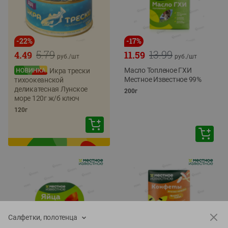
-
22
%
-
17
%
5.79
13.99
4.49
11.59
руб./
шт
руб./
шт
Масло Топленое ГХИ
Икра трески
Местное Известное 99%
тихоокеанской
деликатесная Лунское
200г
море 120г ж/б ключ
120г
Салфетки, полотенца