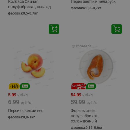
Колбаса Свиная
Перец желтый Беларусь
полуфабрикат, охлажд
фасовка: 0,3-0,7кг
фасовка:0,5-0,7кг
🕘
12:00
-
20:00
-
14
%
5.99
54.99
руб./
кг
руб./
кг
6.99
59.99
руб./
кг
руб./
кг
Персик свежий вес
Форель стейк
полуфабрикат,
фасовка:0,8-1кг
охлажденный
фасовка:0,15-0,6кг