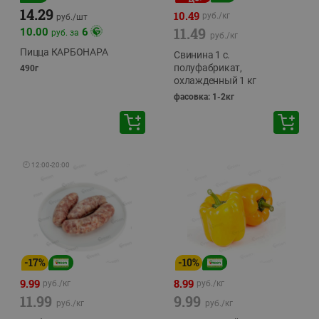
14.29
10.49
руб./
кг
руб./
шт
11.49
10.00
6
руб. за
руб./
кг
Пицца КАРБОНАРА
Свинина 1 с.
полуфабрикат,
490г
охлажденный 1 кг
фасовка: 1-2кг
🕘
12:00
-
20:00
-
17
%
-
10
%
9.99
8.99
руб./
кг
руб./
кг
11.99
9.99
руб./
кг
руб./
кг