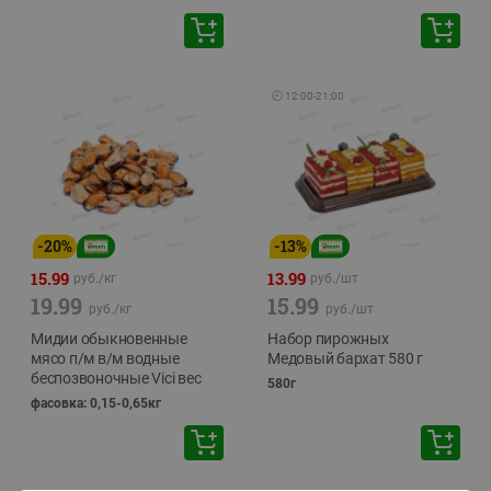
🕘
12:00
-
21:00
-
20
%
-
13
%
15.99
13.99
руб./
кг
руб./
шт
19.99
15.99
руб./
кг
руб./
шт
Мидии обыкновенные
Набор пирожных
мясо п/м в/м водные
Медовый бархат 580 г
беспозвоночные Vici вес
580г
фасовка: 0,15-0,65кг