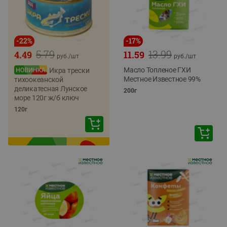
-
22
%
-
17
%
5.79
13.99
4.49
11.59
руб./
шт
руб./
шт
Масло Топленое ГХИ
Икра трески
Местное Известное 99%
тихоокеанской
деликатесная Лунское
200г
море 120г ж/б ключ
120г