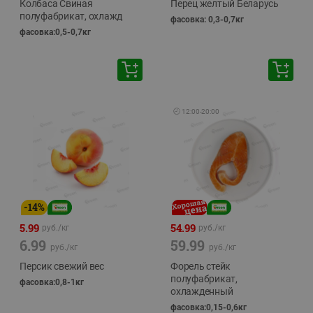
Колбаса Свиная
Перец желтый Беларусь
полуфабрикат, охлажд
фасовка: 0,3-0,7кг
фасовка:0,5-0,7кг
🕘
12:00
-
20:00
-
14
%
5.99
54.99
руб./
кг
руб./
кг
6.99
59.99
руб./
кг
руб./
кг
Персик свежий вес
Форель стейк
полуфабрикат,
фасовка:0,8-1кг
охлажденный
фасовка:0,15-0,6кг