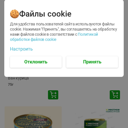
Файлы cookie
Для удобства пользователей сайта используются файлы
cookie. Нажимая "Принять", вы соглашаетесь
на обработку
нами файлов cookie в соответствии с
Политикой
обработки файлов cookie
-
12
%
-
24
%
Настроить
6.59
4.99
1.05
руб./
шт
руб./
шт
1.19
ТОФУ Vegetus ТВЕРДЫЙ
руб./
шт
Отклонить
Принять
230г
Корм влаж. для кош. с
чувств. пищевар. Пурина
Ван курица
75г