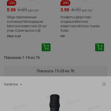
-
13
%
-
20
%
6.89
4.99
5.99
3.99
руб./
шт
руб./
шт
Яйца перепелиные
Конфеты фруктово-
копченые Молодецкие
ягодные Местное
Местное известное 20 шт
известное яблоко-тыква
упак Солигорска п/ф
Хоба
20шт в уп
60г
Показано 1-14 из 76
Показать 15-28 из 76
Напитки
Каталог товаров
Специально для вас