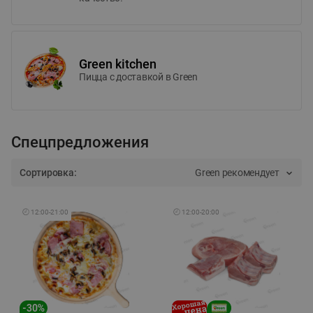
Green kitchen
Пицца c доставкой в Green
Спецпредложения
Сортировка:
Green рекомендует
🕘
12:00
-
21:00
🕘
12:00
-
20:00
-
30
%