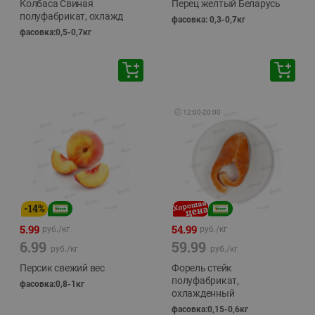
Колбаса Свиная
Перец желтый Беларусь
полуфабрикат, охлажд
фасовка: 0,3-0,7кг
фасовка:0,5-0,7кг
🕘
12:00
-
20:00
-
14
%
5.99
54.99
руб./
кг
руб./
кг
6.99
59.99
руб./
кг
руб./
кг
Персик свежий вес
Форель стейк
полуфабрикат,
фасовка:0,8-1кг
охлажденный
фасовка:0,15-0,6кг