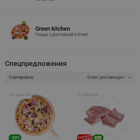
Green kitchen
Пицца c доставкой в Green
Спецпредложения
Сортировка:
Green рекомендует
🕘
12:00
-
21:00
🕘
12:00
-
20:00
-
30
%