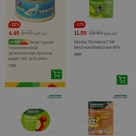
-
22
%
-
17
%
5.79
13.99
4.49
11.59
руб./
шт
руб./
шт
Масло Топленое ГХИ
Икра трески
Местное Известное 99%
тихоокеанской
деликатесная Лунское
200г
море 120г ж/б ключ
120г