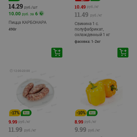
14.29
10.49
руб./
кг
руб./
шт
11.49
10.00
6
руб. за
руб./
кг
Пицца КАРБОНАРА
Свинина 1 с.
полуфабрикат,
490г
охлажденный 1 кг
фасовка: 1-2кг
🕘
12:00
-
20:00
-
17
%
-
10
%
9.99
8.99
руб./
кг
руб./
кг
11.99
9.99
руб./
кг
руб./
кг