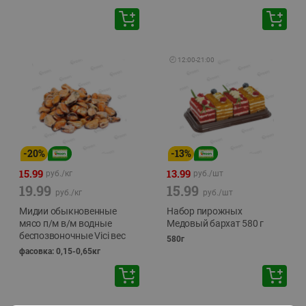
🕘
12:00
-
21:00
-
20
%
-
13
%
15.99
13.99
руб./
кг
руб./
шт
19.99
15.99
руб./
кг
руб./
шт
Мидии обыкновенные
Набор пирожных
мясо п/м в/м водные
Медовый бархат 580 г
беспозвоночные Vici вес
580г
фасовка: 0,15-0,65кг