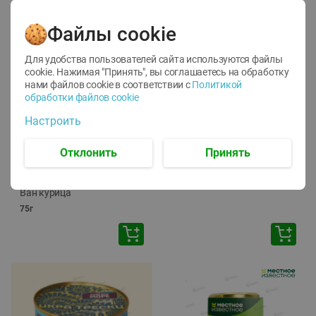
Файлы cookie
Для удобства пользователей сайта используются файлы
cookie. Нажимая "Принять", вы соглашаетесь
на обработку
нами файлов cookie в соответствии с
Политикой
обработки файлов cookie
-
12
%
-
24
%
Настроить
6.59
4.99
1.05
руб./
шт
руб./
шт
1.19
ТОФУ Vegetus ТВЕРДЫЙ
руб./
шт
Отклонить
Принять
230г
Корм влаж. для кош. с
чувств. пищевар. Пурина
Ван курица
75г