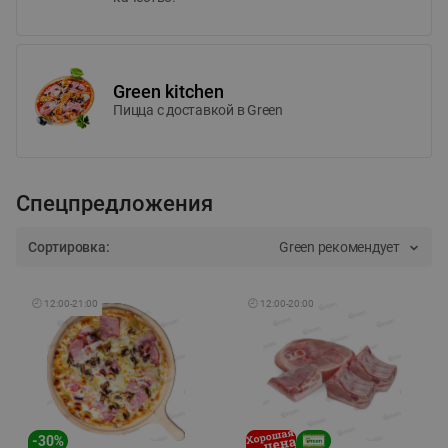
Green kitchen
Пицца c доставкой в Green
Спецпредложения
Сортировка:
Green рекомендует
🕘
12:00
-
21:00
🕘
12:00
-
20:00
-
30
%