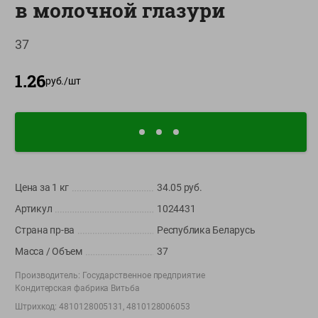
в молочной глазури
О сервисе
37
Настройки файлов cookie
Мой Green
1.26
руб./
шт
Приложение Green c
доставкой и бонусной картой
App
Google
AppGallery
Store
Play
Цена за 1
кг
34.05
руб.
Артикул
1024431
+375 44 560-60-61
Страна пр-ва
Республика Беларусь
Время работы Call-центра: Пн.- Пт. с 09.00 до 17.00, СБ, ВС -
выходной
Масса / Объем
37
Производитель:
Государственное предприятие
shop@green-market.by
Кондитерская фабрика Витьба
Пишите нам свои вопросы, предложения и комментарии
Штрихкод:
4810128005131, 4810128006053