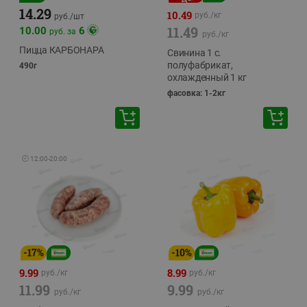
14.29
10.49
руб./
кг
руб./
шт
11.49
10.00
6
руб. за
руб./
кг
Пицца КАРБОНАРА
Свинина 1 с.
полуфабрикат,
490г
охлажденный 1 кг
фасовка: 1-2кг
🕘
12:00
-
20:00
-
17
%
-
10
%
9.99
8.99
руб./
кг
руб./
кг
11.99
9.99
руб./
кг
руб./
кг