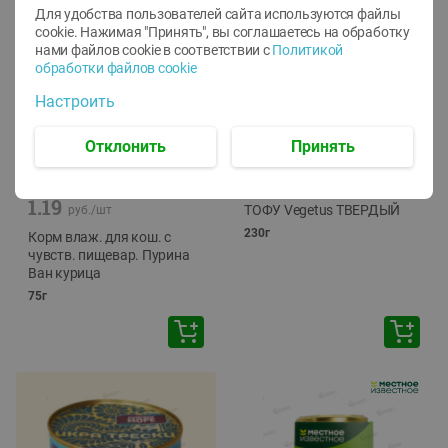
Для удобства пользователей сайта используются файлы
cookie. Нажимая "Принять", вы соглашаетесь
на обработку
нами файлов cookie в соответствии с
Политикой
обработки файлов cookie
Настроить
Отклонить
Принять
-
12
%
-
24
%
6.59
4.99
1.05
руб./
шт
руб./
шт
1.19
ТОФУ Vegetus ТВЕРДЫЙ
руб./
шт
230г
Корм влаж. для кош. с
чувств. пищевар. Пурина
Ван курица
75г