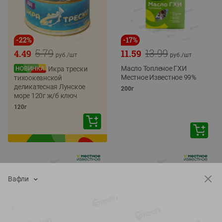
-
22
%
-
17
%
5.79
13.99
4.49
11.59
руб./
шт
руб./
шт
Масло Топленое ГХИ
Икра трески
Местное Известное 99%
тихоокеанской
деликатесная Лунское
200г
море 120г ж/б ключ
120г
Вафли