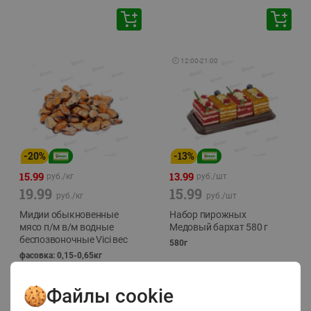
🕘
12:00
-
21:00
-
20
%
-
13
%
15.99
13.99
руб./
кг
руб./
шт
19.99
15.99
руб./
кг
руб./
шт
Мидии обыкновенные
Набор пирожных
мясо п/м в/м водные
Медовый бархат 580 г
беспозвоночные Vici вес
580г
фасовка: 0,15-0,65кг
Файлы cookie