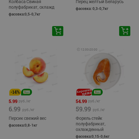
Колбаса Свиная
Перец желтый Беларусь
полуфабрикат, охлажд
фасовка: 0,3-0,7кг
фасовка:0,5-0,7кг
🕘
12:00
-
20:00
-
14
%
5.99
54.99
руб./
кг
руб./
кг
6.99
59.99
руб./
кг
руб./
кг
Персик свежий вес
Форель стейк
полуфабрикат,
фасовка:0,8-1кг
охлажденный
фасовка:0,15-0,6кг