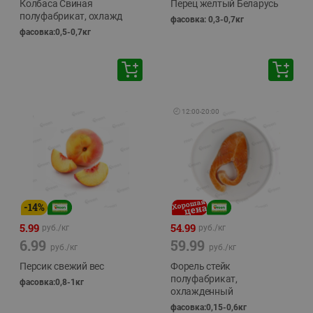
Колбаса Свиная
Перец желтый Беларусь
полуфабрикат, охлажд
фасовка: 0,3-0,7кг
фасовка:0,5-0,7кг
🕘
12:00
-
20:00
-
14
%
5.99
54.99
руб./
кг
руб./
кг
6.99
59.99
руб./
кг
руб./
кг
Персик свежий вес
Форель стейк
полуфабрикат,
фасовка:0,8-1кг
охлажденный
фасовка:0,15-0,6кг