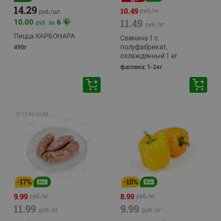
14.29
10.49
руб./
кг
руб./
шт
11.49
10.00
6
руб. за
руб./
кг
Пицца КАРБОНАРА
Свинина 1 с.
полуфабрикат,
490г
охлажденный 1 кг
фасовка: 1-2кг
🕘
12:00
-
20:00
-
17
%
-
10
%
9.99
8.99
руб./
кг
руб./
кг
11.99
9.99
руб./
кг
руб./
кг