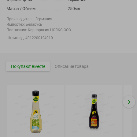
Вакансии
👋
Масса / Объем
250мл
Корпоративный сайт Green
Производитель:
Германия
Импортер:
Беларусь
Поставщик:
Корпорация НОЯКС ООО
Штрихкод:
4012200194010
©
2026
ООО «ГРИНрозница» - Доставка продуктов питания в
Минске.
Юридическая информация и условия пользовательского
Покупают вместе
Описание товара
соглашения
Номер уполномоченных рассматривать обращения покупателей в
соответствии с законодательством об обращениях граждан и
юридических лиц: Отдел торговли и услуг Администрации
Фрунзенского района г. Минска + 375 17 272 73 84 .
Номер и адрес электронной почты лица, уполномоченного
продавцом рассматривать обращения покупателей о нарушении их
прав, предусмотренных законодательством о защите прав
потребителей: +375 44 560-60-61, shop@green-dostavka.by.
Способы оплаты товара: