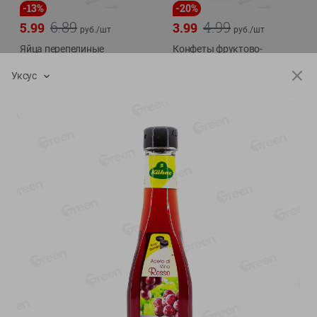
-
13
%
-
20
%
6.89
4.99
5.99
3.99
руб./
шт
руб./
шт
Яйца перепелиные
Конфеты фруктово-
копченые Молодецкие
ягодные Местное
Местное известное 20 шт
известное яблоко-тыква
Уксус
упак Солигорска п/ф
Хоба
20шт в уп
60г
Показано 1-14 из 78
Показать 15-28 из 78
Каталог товаров
Специально для вас