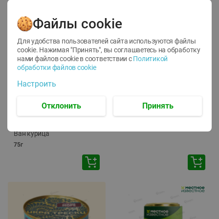
Файлы cookie
Для удобства пользователей сайта используются файлы
cookie. Нажимая "Принять", вы соглашаетесь
на обработку
нами файлов cookie в соответствии с
Политикой
обработки файлов cookie
-
12
%
-
24
%
Настроить
6.59
4.99
1.05
руб./
шт
руб./
шт
1.19
ТОФУ Vegetus ТВЕРДЫЙ
руб./
шт
Отклонить
Принять
230г
Корм влаж. для кош. с
чувств. пищевар. Пурина
Ван курица
75г