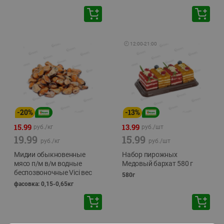
🕘
12:00
-
21:00
-
20
%
-
13
%
15.99
13.99
руб./
кг
руб./
шт
19.99
15.99
руб./
кг
руб./
шт
Мидии обыкновенные
Набор пирожных
мясо п/м в/м водные
Медовый бархат 580 г
беспозвоночные Vici вес
580г
фасовка: 0,15-0,65кг