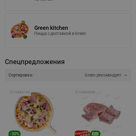
Green kitchen
Пицца c доставкой в Green
Спецпредложения
Сортировка:
Green рекомендует
🕘
12:00
-
21:00
🕘
12:00
-
20:00
-
30
%