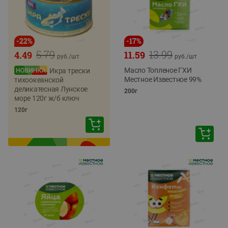
-
22
%
-
17
%
5.79
13.99
4.49
11.59
руб./
шт
руб./
шт
Масло Топленое ГХИ
Икра трески
Местное Известное 99%
тихоокеанской
деликатесная Лунское
200г
море 120г ж/б ключ
120г