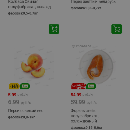
Колбаса Свиная
Перец желтый Беларусь
полуфабрикат, охлажд
фасовка: 0,3-0,7кг
фасовка:0,5-0,7кг
🕘
12:00
-
20:00
-
14
%
5.99
54.99
руб./
кг
руб./
кг
6.99
59.99
руб./
кг
руб./
кг
Персик свежий вес
Форель стейк
полуфабрикат,
фасовка:0,8-1кг
охлажденный
фасовка:0,15-0,6кг