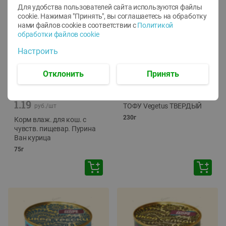
Для удобства пользователей сайта используются файлы
cookie. Нажимая "Принять", вы соглашаетесь
на обработку
нами файлов cookie в соответствии с
Политикой
обработки файлов cookie
Настроить
Отклонить
Принять
-
12
%
-
24
%
6.59
4.99
1.05
руб./
шт
руб./
шт
1.19
ТОФУ Vegetus ТВЕРДЫЙ
руб./
шт
230г
Корм влаж. для кош. с
чувств. пищевар. Пурина
Ван курица
75г