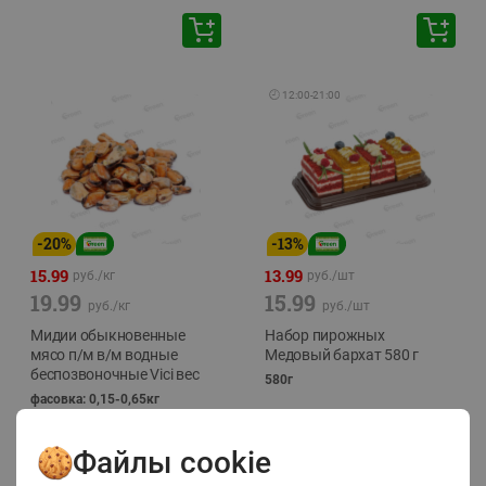
🕘
12:00
-
21:00
-
20
%
-
13
%
15.99
13.99
руб./
кг
руб./
шт
19.99
15.99
руб./
кг
руб./
шт
Мидии обыкновенные
Набор пирожных
мясо п/м в/м водные
Медовый бархат 580 г
беспозвоночные Vici вес
580г
фасовка: 0,15-0,65кг
Файлы cookie