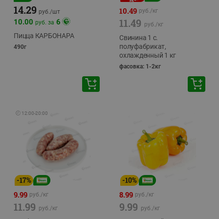
14.29
10.49
руб./
кг
руб./
шт
11.49
10.00
6
руб. за
руб./
кг
Пицца КАРБОНАРА
Свинина 1 с.
полуфабрикат,
490г
охлажденный 1 кг
фасовка: 1-2кг
🕘
12:00
-
20:00
-
17
%
-
10
%
9.99
8.99
руб./
кг
руб./
кг
11.99
9.99
руб./
кг
руб./
кг