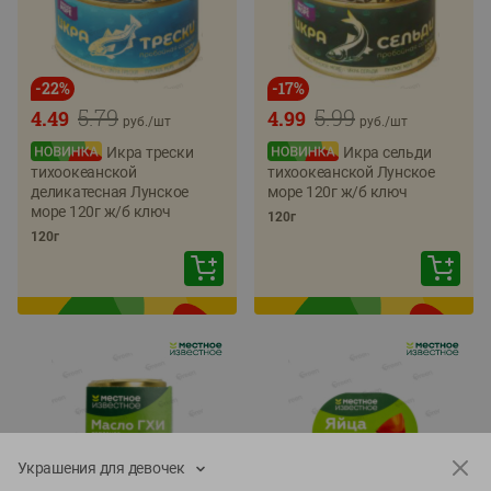
-
22
%
-
17
%
5.79
5.99
4.49
4.99
руб./
шт
руб./
шт
Икра трески
Икра сельди
тихоокеанской
тихоокеанской Лунское
деликатесная Лунское
море 120г ж/б ключ
море 120г ж/б ключ
120г
120г
Украшения для девочек