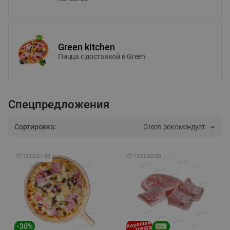
Green kitchen
Пицца c доставкой в Green
Спецпредложения
Сортировка:
Green рекомендует
🕘
12:00
-
21:00
🕘
12:00
-
20:00
-
30
%