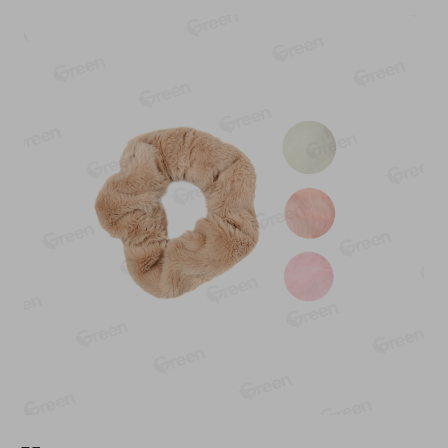
-
17
%
-
13
%
13.99
6.89
11.59
5.99
руб./
шт
руб./
шт
Масло Топленое ГХИ
Яйца перепелиные
Местное Известное 99%
копченые Молодецкие
Местное известное 20 шт
200г
упак Солигорска п/ф
20шт в уп
Показано 1-14 из 79
Показать 15-28 из 79
Каталог товаров
Специально для вас