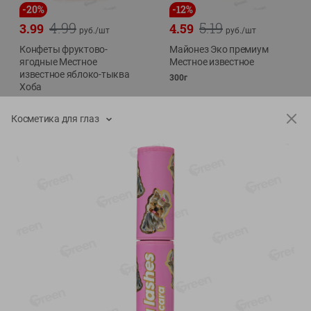
-
20
%
-
12
%
4.99
5.19
3.99
4.59
руб./
шт
руб./
шт
Конфеты фруктово-
Майонез Эко премиум
ягодные Местное
Местное известное
известное яблоко-тыква
300г
Хоба
60г
Косметика для глаз
Показано 1-14 из 76
Показать 15-28 из 76
Каталог товаров
Специально для вас