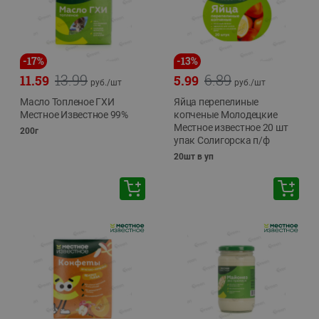
-
17
%
-
13
%
13.99
6.89
11.59
5.99
руб./
шт
руб./
шт
Масло Топленое ГХИ
Яйца перепелиные
Местное Известное 99%
копченые Молодецкие
Местное известное 20 шт
200г
упак Солигорска п/ф
20шт в уп