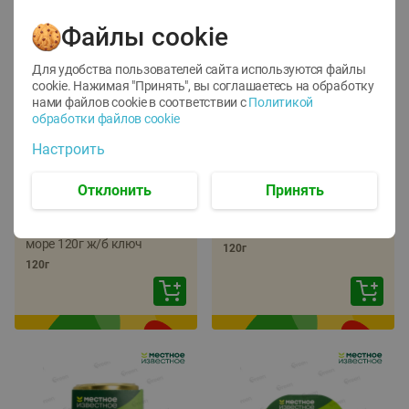
Файлы cookie
Для удобства пользователей сайта используются файлы
cookie. Нажимая "Принять", вы соглашаетесь
на обработку
нами файлов cookie в соответствии с
Политикой
обработки файлов cookie
-
22
%
-
17
%
Настроить
5.79
5.99
4.49
4.99
руб./
шт
руб./
шт
Отклонить
Принять
Икра трески
Икра сельди
тихоокеанской
тихоокеанской Лунское
деликатесная Лунское
море 120г ж/б ключ
море 120г ж/б ключ
120г
120г