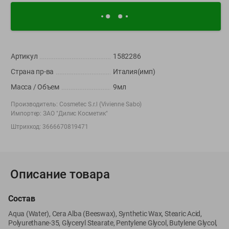
Корпоративный сайт Green
Артикул
1582286
©
2026
ООО «ГРИНрозница» - Доставка продуктов питания в
Страна пр-ва
Италия(имп)
Минске.
Масса / Объем
9мл
Юридическая информация и условия пользовательского
соглашения
Производитель:
Cosmetec S.r.l (Vivienne Sabo)
Импортер:
ЗАО "Дилис Косметик"
Номер уполномоченных рассматривать обращения покупателей в
Штрихкод:
3666670819471
соответствии с законодательством об обращениях граждан и
юридических лиц: Отдел торговли и услуг Администрации
Фрунзенского района г. Минска + 375 17 272 73 84 .
Номер и адрес электронной почты лица, уполномоченного
Описание товара
продавцом рассматривать обращения покупателей о нарушении их
прав, предусмотренных законодательством о защите прав
потребителей: +375 44 560-60-61, shop@green-dostavka.by.
Состав
Способы оплаты товара:
Aqua (Water), Cera Alba (Beeswax), Synthetic Wax, Stearic Acid,
1) наличными денежными средствами экспедитору;
Polyurethane-35, Glyceryl Stearate, Pentylene Glycol, Butylene Glycol,