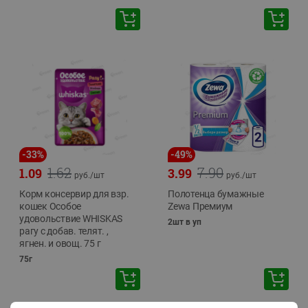
-
33
%
-
49
%
1.62
7.90
1.09
3.99
руб./
шт
руб./
шт
Корм консервир для взр.
Полотенца бумажные
кошек Особое
Zewa Премиум
удовольствие WHISKAS
2шт в уп
рагу с добав. телят. ,
ягнен. и овощ. 75 г
75г