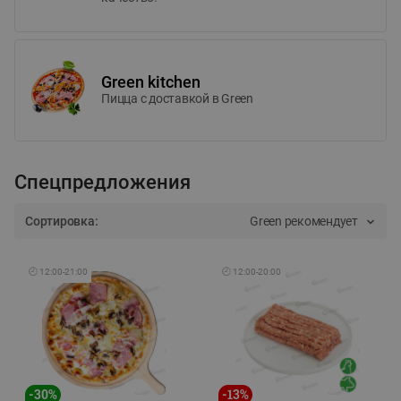
Green kitchen
Пицца c доставкой в Green
Спецпредложения
Сортировка:
Green рекомендует
🕘
12:00
-
21:00
🕘
12:00
-
20:00
-
30
%
-
13
%