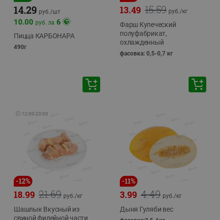
15.59
14.29
13.49
руб./
кг
руб./
шт
10.00
6
руб. за
Фарш Купеческий
полуфабрикат,
Пицца КАРБОНАРА
охлажденный
490г
фасовка: 0,5-0,7 кг
🕘
12:00
-
20:00
-
12
%
-
11
%
21.69
4.49
18.99
3.99
руб./
кг
руб./
кг
Шашлык Вкусный из
Дыня Гуляби вес
свиной филейной части