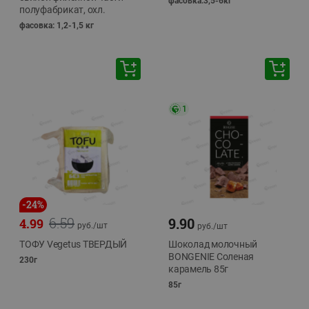
фасовка:3,5-6кг
полуфабрикат, охл.
фасовка: 1,2-1,5 кг
1
-
24
%
6.59
9.90
4.99
руб./
шт
руб./
шт
ТОФУ Vegetus ТВЕРДЫЙ
Шоколад молочный
BONGENIE Соленая
230г
карамель 85г
85г