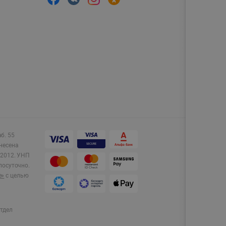
аб. 55
несена
2012.
УНП
лосуточно.
e»
с целью
тдел