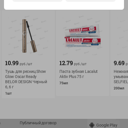
Показать 15-28 из 78
О сервисе
Мой Green
10.99
12.79
9.69
руб./
шт
руб./
шт
р
Оплата
История покупок
Тушь для ресниц Show
Паста зубная Lacalut
Нежная 
Условия доставки
Мои товары
Glow Oscar Ready
Aktiv Plus 75 г
умыван
Возврат товара
BELOR DESIGN Черный
SELFIEL
75мл
Обратная связь
6, 6 г
200мл
Оформление заказа
1шт
Приложение Green c
Приемка товара
доставкой и бонусно
Самовывоз
Рекламная игра
App Store
n
Публичный договор
Google Play