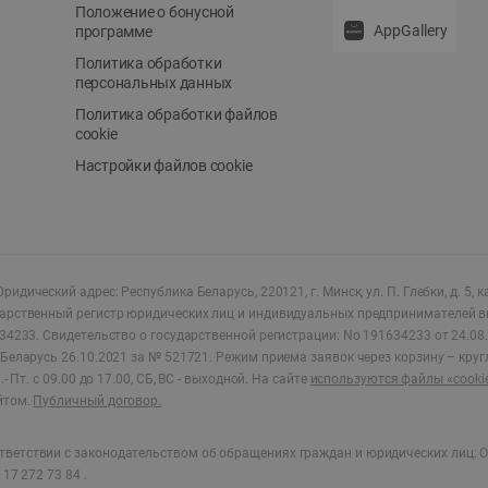
Положение о бонусной
AppGallery
программе
Политика обработки
персональных данных
Политика обработки файлов
cookie
Настройки файлов cookie
ридический адрес: Республика Беларусь, 220121, г. Минск, ул. П. Глебки, д. 5, к
дарственный регистр юридических лиц и индивидуальных предпринимателей в
34233.
Свидетельство о государственной регистрации: No 191634233 от 24.08.
Беларусь 26.10.2021 за № 521721. Режим приема заявок через корзину – круг
- Пт. с 09.00 до 17.00, СБ, ВС - выходной
.
На сайте
используются файлы «cooki
йтом.
Публичный договор.
ветствии с законодательством об обращениях граждан и юридических лиц: О
17 272 73 84 .