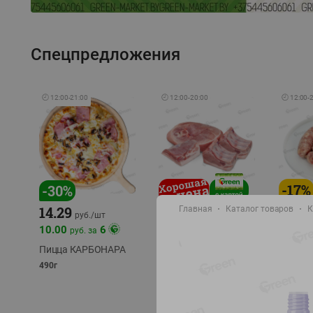
Спецпредложения
🕘
12:00
-
21:00
🕘
12:00
-
20:00
🕘
12:00
-
-
17
%
-
30
%
14.29
Главная
Каталог товаров
К
10.49
9.99
руб./
кг
руб
руб./
шт
11.49
11.99
10.00
6
руб. за
руб./
кг
Пицца КАРБОНАРА
Свинина 1 с.
Колбас
полуфабрикат,
полуфа
490г
охлажденный 1 кг
охлажд
фасовка: 1-2кг
фасовка: