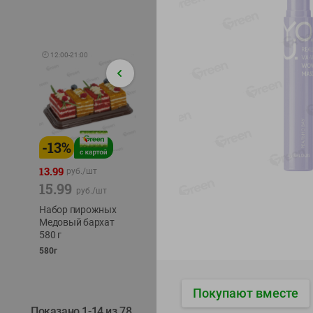
🕘
12:00
-
21:00
-
13
%
-
12
%
-
24
%
4.99
13.99
1.05
руб./
шт
руб./
шт
15.99
1.19
ТОФУ V
руб./
шт
руб./
шт
ТВЕРД
Набор пирожных
Корм влаж. для
230г
Медовый бархат
кош. с чувств.
580 г
пищевар. Пурина
Ван курица
580г
75г
Покупают вместе
Показано 1-14 из 78