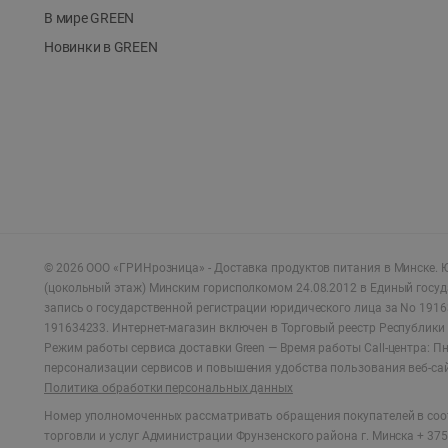
В мире GREEN
Новинки в GREEN
©
2026
ООО «ГРИНрозница» - Доставка продуктов питания в Минске.
Ю
(цокольный этаж) Минским горисполкомом 24.08.2012 в Единый госу
запись о государственной регистрации юридического лица за No 1916
191634233. Интернет-магазин включен в Торговый реестр Республики 
Режим работы сервиса доставки Green —
Время работы Call-центра: Пн.
персонализации сервисов и повышения удобства пользования веб-са
Политика обработки персональных данных
Номер уполномоченных рассматривать обращения покупателей в соот
торговли и услуг Администрации Фрунзенского района г. Минска + 375 