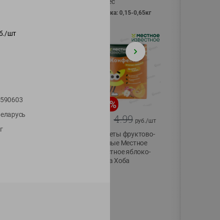
Vici вес
фасовка: 0,15-0,65кг
б./
шт
590603
-
13
%
-
20
%
еларусь
6.89
4.99
5.99
3.99
руб./
шт
руб./
шт
г
Яйца перепелиные
Конфеты фруктово-
копченые
ягодные Местное
Молодецкие
известное яблоко-
Местное известное
тыква Хоба
20 шт упак
60г
Солигорска п/ф
20шт в уп