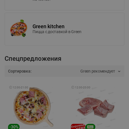
Green kitchen
Пицца c доставкой в Green
Спецпредложения
Сортировка:
Green рекомендует
🕘
12:00
-
21:00
🕘
12:00
-
20:00
-
30
%