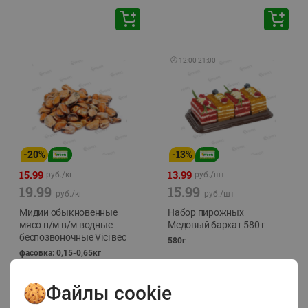
🕘
12:00
-
21:00
-
20
%
-
13
%
15.99
13.99
руб./
кг
руб./
шт
19.99
15.99
руб./
кг
руб./
шт
Мидии обыкновенные
Набор пирожных
мясо п/м в/м водные
Медовый бархат 580 г
беспозвоночные Vici вес
580г
фасовка: 0,15-0,65кг
Файлы cookie