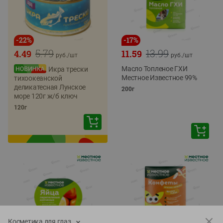
-
22
%
-
17
%
5.79
13.99
4.49
11.59
руб./
шт
руб./
шт
Масло Топленое ГХИ
Икра трески
Местное Известное 99%
тихоокеанской
деликатесная Лунское
200г
море 120г ж/б ключ
120г
Косметика для глаз