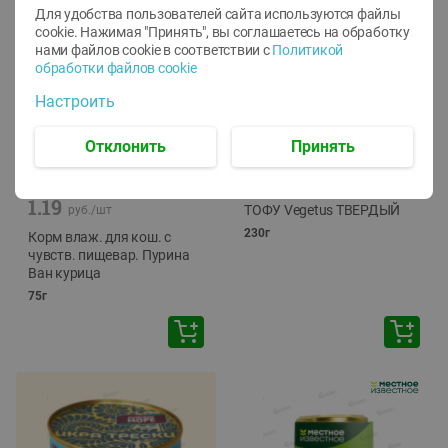
Для удобства пользователей сайта используются файлы
cookie. Нажимая "Принять", вы соглашаетесь
на обработку
нами файлов cookie в соответствии с
Политикой
обработки файлов cookie
Настроить
Отклонить
Принять
-
12
%
-
24
%
6.59
4.99
1.05
руб./
шт
руб./
шт
1.19
ТОФУ Vegetus ТВЕРДЫЙ
руб./
шт
230г
Корм влаж. для кош. с
чувств. пищевар. Пурина
Ван курица
75г