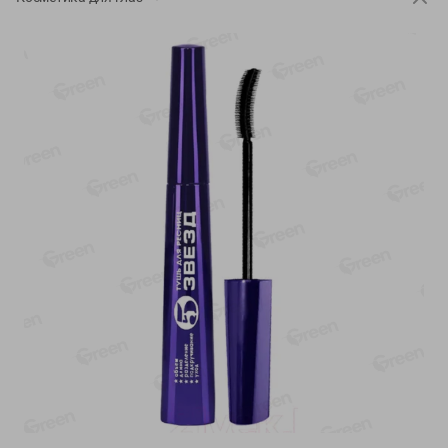
-
13
%
-
20
%
6.89
4.99
5.99
3.99
руб./
шт
руб./
шт
Яйца перепелиные
Конфеты фруктово-
копченые Молодецкие
ягодные Местное
Местное известное 20 шт
известное яблоко-тыква
упак Солигорска п/ф
Хоба
20шт в уп
60г
Показано 1-14 из 78
Показать 15-28 из 78
Каталог товаров
Специально для вас