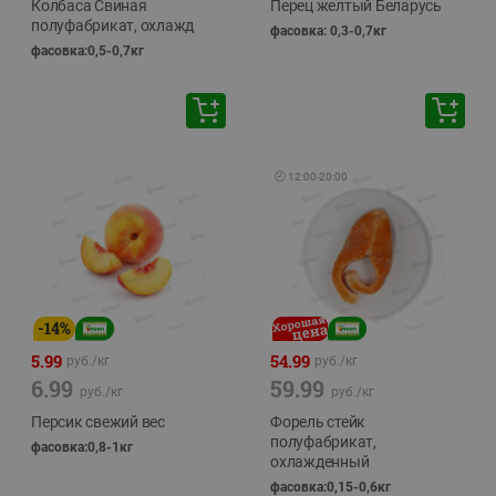
Колбаса Свиная
Перец желтый Беларусь
полуфабрикат, охлажд
фасовка: 0,3-0,7кг
фасовка:0,5-0,7кг
🕘
12:00
-
20:00
-
14
%
5.99
54.99
руб./
кг
руб./
кг
6.99
59.99
руб./
кг
руб./
кг
Персик свежий вес
Форель стейк
полуфабрикат,
фасовка:0,8-1кг
охлажденный
фасовка:0,15-0,6кг