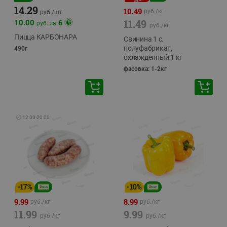
14.29
10.49
руб./
кг
руб./
шт
11.49
10.00
6
руб. за
руб./
кг
Пицца КАРБОНАРА
Свинина 1 с.
полуфабрикат,
490г
охлажденный 1 кг
фасовка: 1-2кг
🕘
12:00
-
20:00
-
17
%
-
10
%
9.99
8.99
руб./
кг
руб./
кг
11.99
9.99
руб./
кг
руб./
кг