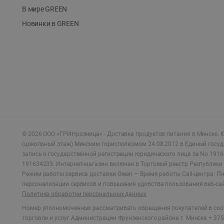
В мире GREEN
Новинки в GREEN
©
2026
ООО «ГРИНрозница» - Доставка продуктов питания в Минске.
Ю
(цокольный этаж) Минским горисполкомом 24.08.2012 в Единый госу
запись о государственной регистрации юридического лица за No 1916
191634233. Интернет-магазин включен в Торговый реестр Республики 
Режим работы сервиса доставки Green —
Время работы Call-центра: Пн.
персонализации сервисов и повышения удобства пользования веб-са
Политика обработки персональных данных
Номер уполномоченных рассматривать обращения покупателей в соот
торговли и услуг Администрации Фрунзенского района г. Минска + 375 