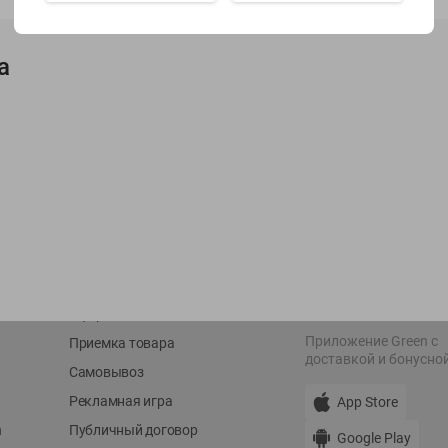
Показать 15-28 из 78
а
О сервисе
Мой Green
Оплата
История покупок
Условия доставки
Мои товары
Возврат товара
Обратная связь
Оформление заказа
Приложение Green c
Приемка товара
доставкой и бонусно
Самовывоз
Рекламная игра
App Store
n
Публичный договор
Google Play