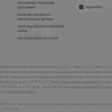
Положение о бонусной
AppGallery
программе
Политика обработки
персональных данных
Политика обработки файлов
cookie
Настройки файлов cookie
ридический адрес: Республика Беларусь, 220121, г. Минск, ул. П. Глебки, д. 5, к
дарственный регистр юридических лиц и индивидуальных предпринимателей в
34233.
Свидетельство о государственной регистрации: No 191634233 от 24.08.
Беларусь 26.10.2021 за № 521721. Режим приема заявок через корзину – круг
- Пт. с 09.00 до 17.00, СБ, ВС - выходной
.
На сайте
используются файлы «cooki
йтом.
Публичный договор.
ветствии с законодательством об обращениях граждан и юридических лиц: О
17 272 73 84 .