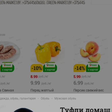
20:00
-
10
%
-
14
%
8.99
5.99
./
кг
руб./
кг
руб./
кг
9.99
6.99
руб./
кг
руб./
кг
руб./
кг
а Свиная
Перец желтый
Персик свежий вес
брикат,
Беларусь
фасовка:0,8-1кг
дежда, обувь, галантерея
Обувь
Мужская обувь
фасовка: 0,3-0,7кг
0,5-0,7кг
Туфли домаш