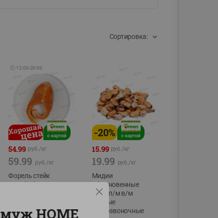
Сортировка:
🕘
12:00
-
20:00
-
20
%
54.99
15.99
руб./
кг
руб./
кг
59.99
19.99
руб./
кг
руб./
кг
Форель стейк
Мидии
полуфабрикат,
обыкновенные
охлажденный
мясо п/м в/м
водные
фасовка:0,15-0,6кг
 муж HOME
беспозвоночные