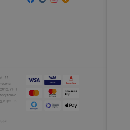
аб. 55
несена
2012.
УНП
лосуточно.
e»
с целью
тдел