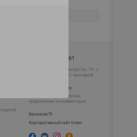
+375 44 560-60-61
Время работы Call-центра: Пн.- Пт. с
09.00 до 17.00, СБ, ВС - выходной
shop@green-market.by
Пишите нам свои вопросы,
предложения и комментарии
й картой
Вакансии
👋
Корпоративный сайт Green