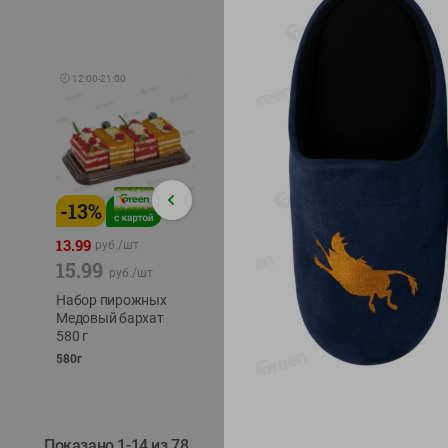
🕘
12:00
-
21:00
-
13
%
-
12
%
-
24
%
4.99
13.99
1.05
руб./
шт
руб./
шт
15.99
1.19
ТОФУ V
руб./
шт
руб./
шт
ТВЕРД
Набор пирожных
Корм влаж. для
230г
Медовый бархат
кош. с чувств.
580 г
пищевар. Пурина
Ван курица
580г
75г
Показано 1-14 из 78