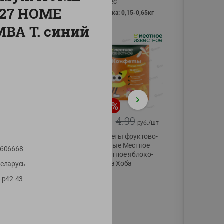
Vici вес
-127 HOME
фасовка: 0,15-0,65кг
MBA Т. синий
-
13
%
-
20
%
6.89
4.99
5.99
3.99
руб./
шт
руб./
шт
Яйца перепелиные
Конфеты фруктово-
копченые
ягодные Местное
606668
Молодецкие
известное яблоко-
Местное известное
тыква Хоба
еларусь
20 шт упак
60г
-р42-43
Солигорска п/ф
20шт в уп