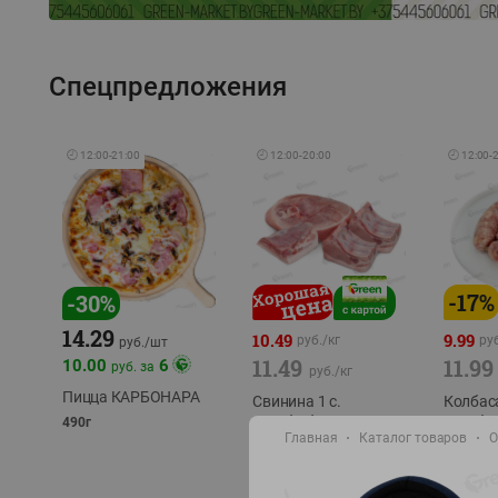
Спецпредложения
🕘
12:00
-
21:00
🕘
12:00
-
20:00
🕘
12:00
-
-
17
%
-
30
%
14.29
10.49
9.99
руб./
кг
руб
руб./
шт
11.49
11.99
10.00
6
руб. за
руб./
кг
Пицца КАРБОНАРА
Свинина 1 с.
Колбас
полуфабрикат,
полуфа
490г
Главная
Каталог товаров
О
охлажденный 1 кг
охлажд
фасовка: 1-2кг
фасовка: