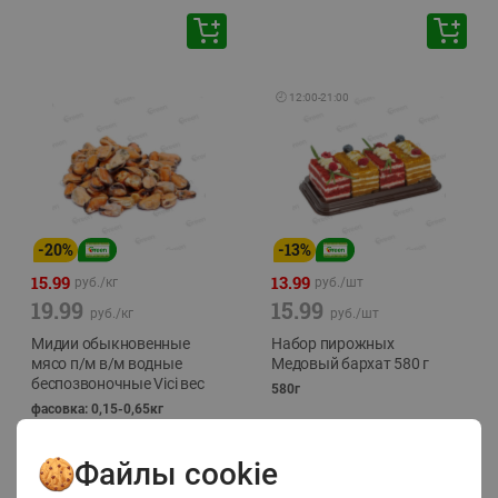
🕘
12:00
-
21:00
-
20
%
-
13
%
15.99
13.99
руб./
кг
руб./
шт
19.99
15.99
руб./
кг
руб./
шт
Мидии обыкновенные
Набор пирожных
мясо п/м в/м водные
Медовый бархат 580 г
беспозвоночные Vici вес
580г
фасовка: 0,15-0,65кг
Файлы cookie