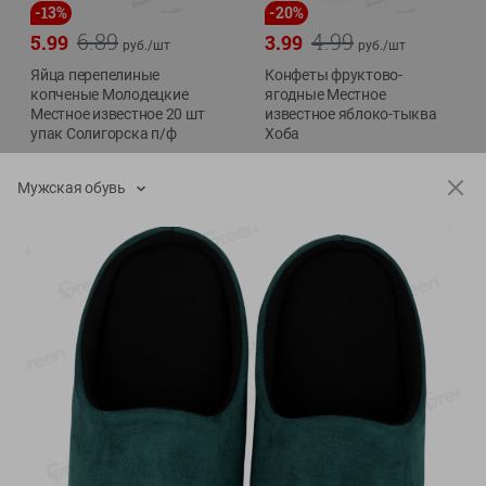
-
13
%
-
20
%
6.89
4.99
5.99
3.99
руб./
шт
руб./
шт
Яйца перепелиные
Конфеты фруктово-
копченые Молодецкие
ягодные Местное
Местное известное 20 шт
известное яблоко-тыква
упак Солигорска п/ф
Хоба
20шт в уп
60г
Мужская обувь
Показано 1-14 из 78
Показать 15-28 из 78
Каталог товаров
Специально для вас