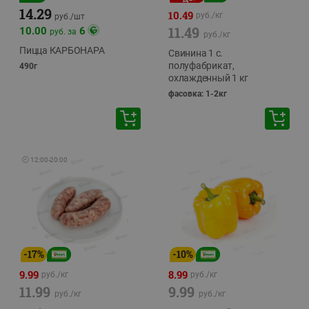
14.29
10.49
руб./
кг
руб./
шт
11.49
10.00
6
руб. за
руб./
кг
Пицца КАРБОНАРА
Свинина 1 с.
полуфабрикат,
490г
охлажденный 1 кг
фасовка: 1-2кг
🕘
12:00
-
20:00
-
17
%
-
10
%
9.99
8.99
руб./
кг
руб./
кг
11.99
9.99
руб./
кг
руб./
кг