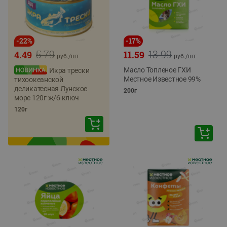
-
22
%
-
17
%
5.79
13.99
4.49
11.59
руб./
шт
руб./
шт
Масло Топленое ГХИ
Икра трески
Местное Известное 99%
тихоокеанской
деликатесная Лунское
200г
море 120г ж/б ключ
120г