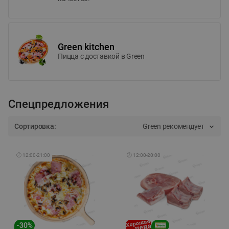
Green kitchen
Пицца c доставкой в Green
Спецпредложения
Сортировка:
Green рекомендует
🕘
12:00
-
21:00
🕘
12:00
-
20:00
-
30
%