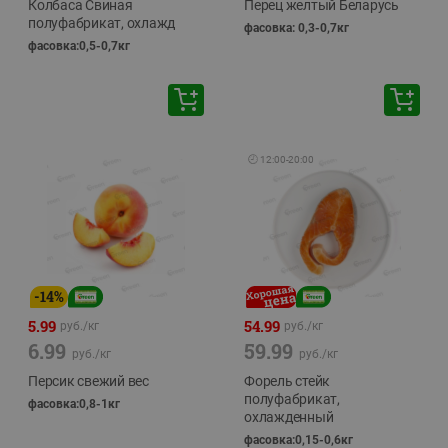
Колбаса Свиная
Перец желтый Беларусь
полуфабрикат, охлажд
фасовка: 0,3-0,7кг
фасовка:0,5-0,7кг
🕘
12:00
-
20:00
-
14
%
5.99
54.99
руб./
кг
руб./
кг
6.99
59.99
руб./
кг
руб./
кг
Персик свежий вес
Форель стейк
полуфабрикат,
фасовка:0,8-1кг
охлажденный
фасовка:0,15-0,6кг