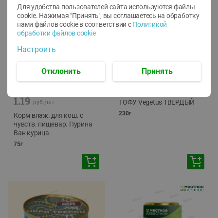
Для удобства пользователей сайта используются файлы
cookie. Нажимая "Принять", вы соглашаетесь
на обработку
нами файлов cookie в соответствии с
Политикой
обработки файлов cookie
Настроить
Отклонить
Принять
-
12
%
-
24
%
6.59
4.99
1.05
руб./
шт
руб./
шт
1.19
ТОФУ Vegetus ТВЕРДЫЙ
руб./
шт
230г
Корм влаж. для кош. с
чувств. пищевар. Пурина
Ван курица
75г