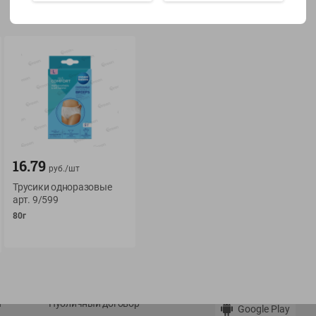
Показать 15-28 из 79
О сервисе
Мой Green
Оплата
История покупок
16.79
руб./
шт
Условия доставки
Мои товары
Трусики одноразовые
арт. 9/599
Возврат товара
Обратная связь
80г
Оформление заказа
Приложение Green c
Приемка товара
доставкой и бонусно
Самовывоз
Рекламная игра
App Store
n
Публичный договор
Google Play