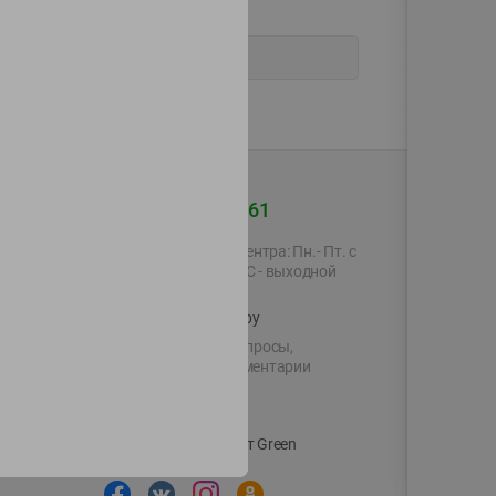
+375 44 560-60-61
Время работы Call-центра: Пн.- Пт. с
09.00 до 17.00, СБ, ВС - выходной
shop@green-market.by
Пишите нам свои вопросы,
предложения и комментарии
й картой
Вакансии
👋
Корпоративный сайт Green