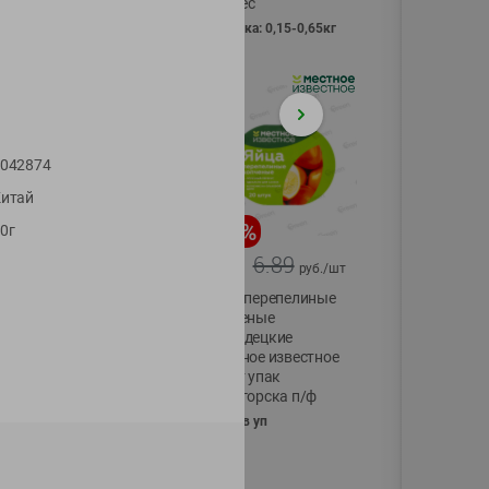
Vici вес
фасовка: 0,15-0,65кг
042874
итай
-
17
%
-
13
%
0г
13.99
6.89
11.59
5.99
руб./
шт
руб./
шт
Масло Топленое
Яйца перепелиные
ГХИ Местное
копченые
Известное 99%
Молодецкие
Местное известное
200г
20 шт упак
Солигорска п/ф
20шт в уп