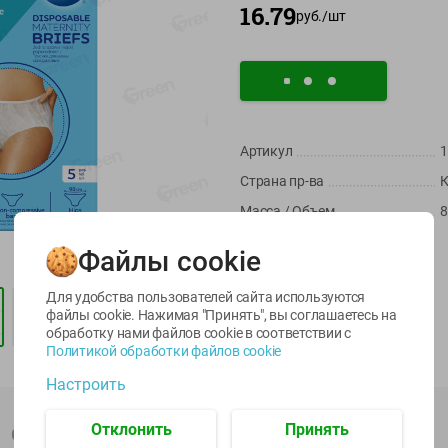
16.79
руб./
шт
Артикул
1
Страна пр-ва
К
-
22
%
-
17
%
Масса / Объем
8
6.59
5.79
5.99
4.49
4.99
Производитель:
Canpol sp.z.o.o.
руб./
шт
руб./
шт
руб./
шт
Файлы cookie
Импортер:
ООО «Канпол бэби»
egetus
Икра
Икра
Штрихкод:
5903407095981
ЫЙ
трески
сельди
Для удобства пользователей сайта используются
тихоокеанской
тихоокеанской
файлы cookie. Нажимая "Принять", вы соглашаетесь
на
деликатесная
Лунское море 120г
обработку нами файлов cookie в соответствии с
Лунское море 120г
ж/б ключ
Политикой обработки файлов cookie
ж/б ключ
120г
Настроить
120г
Отклонить
Принять
Описание товара