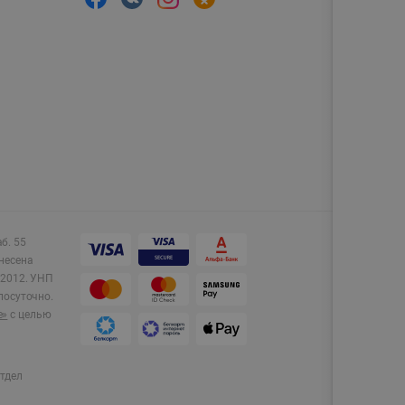
аб. 55
несена
2012.
УНП
лосуточно.
e»
с целью
тдел