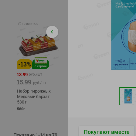
🕘
12:00
-
21:00
-
13
%
-
12
%
-
24
%
4.99
13.99
1.05
руб./
шт
руб./
шт
15.99
1.19
ТОФУ V
руб./
шт
руб./
шт
ТВЕРД
Набор пирожных
Корм влаж. для
230г
Медовый бархат
кош. с чувств.
580 г
пищевар. Пурина
Ван курица
580г
75г
Покупают вместе
Показано 1-14 из 79