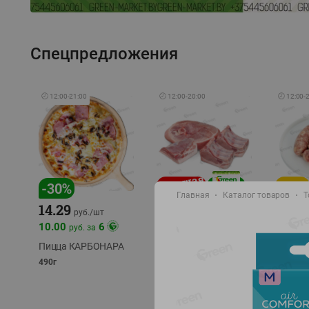
Спецпредложения
🕘
12:00
-
21:00
🕘
12:00
-
20:00
🕘
12:00
-
-
17
%
-
30
%
Главная
Каталог товаров
Т
14.29
10.49
9.99
руб./
кг
руб
руб./
шт
11.49
11.99
10.00
6
руб. за
руб./
кг
Пицца КАРБОНАРА
Свинина 1 с.
Колбас
полуфабрикат,
полуфа
490г
охлажденный 1 кг
охлажд
фасовка: 1-2кг
фасовка: