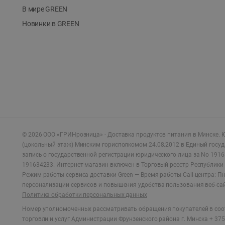
В мире GREEN
Новинки в GREEN
©
2026
ООО «ГРИНрозница» - Доставка продуктов питания в Минске.
Ю
(цокольный этаж) Минским горисполкомом 24.08.2012 в Единый госу
запись о государственной регистрации юридического лица за No 1916
191634233. Интернет-магазин включен в Торговый реестр Республики 
Режим работы сервиса доставки Green —
Время работы Call-центра: Пн.
персонализации сервисов и повышения удобства пользования веб-са
Политика обработки персональных данных
Номер уполномоченных рассматривать обращения покупателей в соот
торговли и услуг Администрации Фрунзенского района г. Минска + 375 