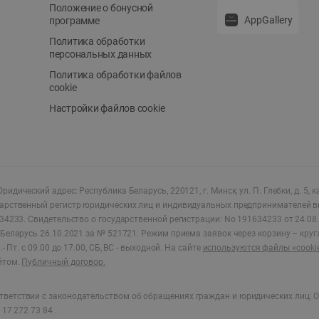
Положение о бонусной
AppGallery
программе
Политика обработки
персональных данных
Политика обработки файлов
cookie
Настройки файлов cookie
ридический адрес: Республика Беларусь, 220121, г. Минск, ул. П. Глебки, д. 5, к
дарственный регистр юридических лиц и индивидуальных предпринимателей в
34233.
Свидетельство о государственной регистрации: No 191634233 от 24.08.
Беларусь 26.10.2021 за № 521721. Режим приема заявок через корзину – круг
- Пт. с 09.00 до 17.00, СБ, ВС - выходной
.
На сайте
используются файлы «cooki
йтом.
Публичный договор.
ветствии с законодательством об обращениях граждан и юридических лиц: О
17 272 73 84 .