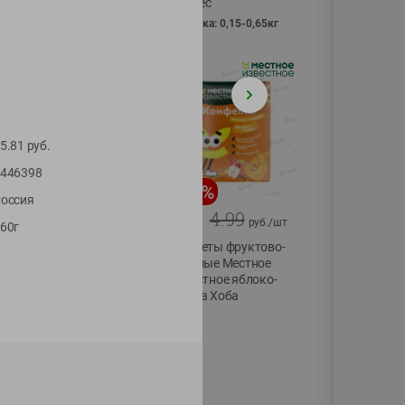
Vici вес
фасовка: 0,15-0,65кг
5.81
руб.
446398
-
13
%
-
20
%
оссия
6.89
4.99
5.99
3.99
руб./
шт
руб./
шт
60г
Яйца перепелиные
Конфеты фруктово-
копченые
ягодные Местное
Молодецкие
известное яблоко-
Местное известное
тыква Хоба
20 шт упак
60г
Солигорска п/ф
20шт в уп