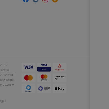
аб. 55
несена
2012.
УНП
лосуточно.
e»
с целью
тдел