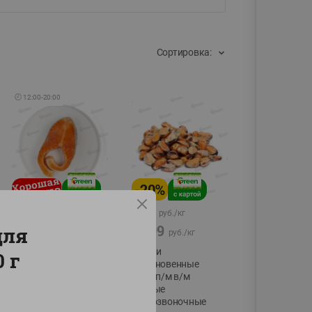
Сортировка:
🕘
12:00
-
20:00
-
20
%
54.99
15.99
руб./
кг
руб./
кг
59.99
19.99
для
руб./
кг
руб./
кг
Форель стейк
Мидии
 г
полуфабрикат,
обыкновенные
охлажденный
мясо п/м в/м
водные
фасовка:0,15-0,6кг
беспозвоночные