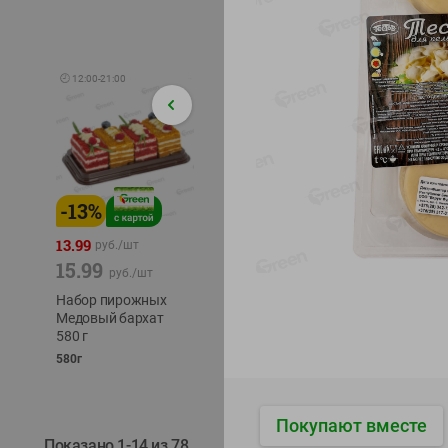
🕘
12:00
-
21:00
-
13
%
-
12
%
-
24
%
4.99
13.99
1.05
руб./
шт
руб./
шт
15.99
1.19
ТОФУ V
руб./
шт
руб./
шт
ТВЕРД
Набор пирожных
Корм влаж. для
230г
Медовый бархат
кош. с чувств.
580 г
пищевар. Пурина
Ван курица
580г
75г
Покупают вместе
Показано 1-14 из 78