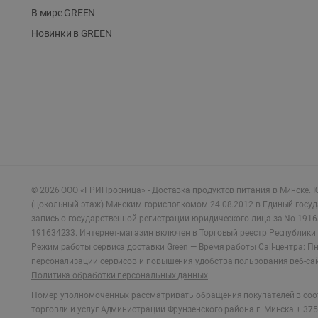
В мире GREEN
Новинки в GREEN
©
2026
ООО «ГРИНрозница» - Доставка продуктов питания в Минске.
Ю
(цокольный этаж) Минским горисполкомом 24.08.2012 в Единый госу
запись о государственной регистрации юридического лица за No 1916
191634233. Интернет-магазин включен в Торговый реестр Республики 
Режим работы сервиса доставки Green —
Время работы Call-центра: Пн.
персонализации сервисов и повышения удобства пользования веб-са
Политика обработки персональных данных
Номер уполномоченных рассматривать обращения покупателей в соот
торговли и услуг Администрации Фрунзенского района г. Минска + 375 