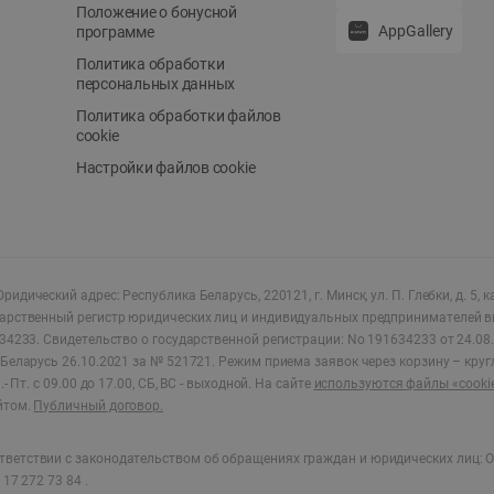
Положение о бонусной
AppGallery
программе
Политика обработки
персональных данных
Политика обработки файлов
cookie
Настройки файлов cookie
ридический адрес: Республика Беларусь, 220121, г. Минск, ул. П. Глебки, д. 5, к
дарственный регистр юридических лиц и индивидуальных предпринимателей в
34233.
Свидетельство о государственной регистрации: No 191634233 от 24.08.
Беларусь 26.10.2021 за № 521721. Режим приема заявок через корзину – круг
- Пт. с 09.00 до 17.00, СБ, ВС - выходной
.
На сайте
используются файлы «cooki
йтом.
Публичный договор.
ветствии с законодательством об обращениях граждан и юридических лиц: О
17 272 73 84 .