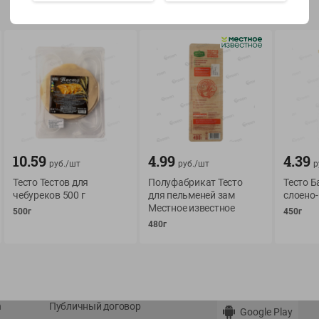
Показать 15-28 из 78
О сервисе
Мой Green
10.59
4.99
4.39
Оплата
История покупок
руб./
шт
руб./
шт
р
Тесто Тестов для
Полуфабрикат Тесто
Тесто 
Условия доставки
Мои товары
чебуреков 500 г
для пельменей зам
слоено
Возврат товара
Местное известное
Обратная связь
500г
450г
Оформление заказа
480г
Приложение Green c
Приемка товара
доставкой и бонусно
Самовывоз
Рекламная игра
App Store
n
Публичный договор
Google Play