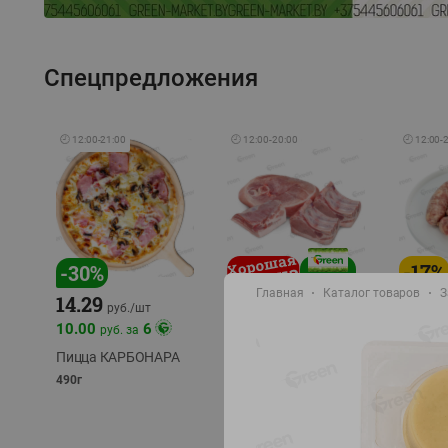
Спецпредложения
🕘
12:00
-
21:00
🕘
12:00
-
20:00
🕘
12:00
-
-
17
%
-
30
%
Главная
Каталог товаров
З
14.29
10.49
9.99
руб./
кг
руб
руб./
шт
11.49
11.99
10.00
6
руб. за
руб./
кг
Пицца КАРБОНАРА
Свинина 1 с.
Колбас
полуфабрикат,
полуфа
490г
охлажденный 1 кг
охлажд
фасовка: 1-2кг
фасовка: