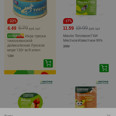
-
22
%
-
17
%
5.79
13.99
4.49
11.59
руб./
шт
руб./
шт
Масло Топленое ГХИ
Икра трески
Местное Известное 99%
тихоокеанской
деликатесная Лунское
200г
море 120г ж/б ключ
120г