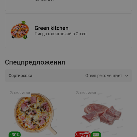
Green kitchen
Пицца c доставкой в Green
Спецпредложения
Сортировка:
Green рекомендует
🕘
12:00
-
21:00
🕘
12:00
-
20:00
-
30
%