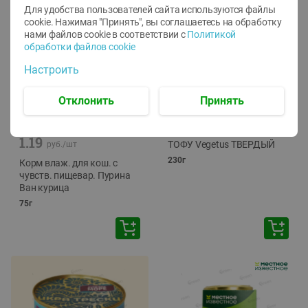
Для удобства пользователей сайта используются файлы
cookie. Нажимая "Принять", вы соглашаетесь
на обработку
нами файлов cookie в соответствии с
Политикой
обработки файлов cookie
Настроить
Отклонить
Принять
-
12
%
-
24
%
6.59
4.99
1.05
руб./
шт
руб./
шт
1.19
ТОФУ Vegetus ТВЕРДЫЙ
руб./
шт
230г
Корм влаж. для кош. с
чувств. пищевар. Пурина
Ван курица
75г