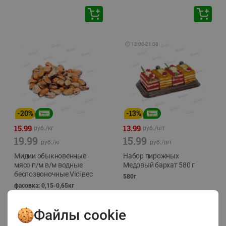
🕘
12:00
-
21:00
-
20
%
-
13
%
15.99
13.99
руб./
кг
руб./
шт
19.99
15.99
руб./
кг
руб./
шт
Мидии обыкновенные
Набор пирожных
мясо п/м в/м водные
Медовый бархат 580 г
беспозвоночные Vici вес
580г
фасовка: 0,15-0,65кг
Файлы cookie