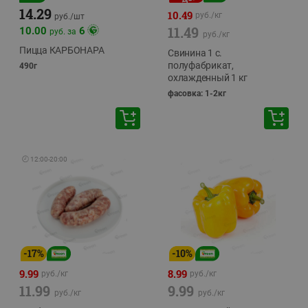
14.29
10.49
руб./
кг
руб./
шт
11.49
10.00
6
руб. за
руб./
кг
Пицца КАРБОНАРА
Свинина 1 с.
полуфабрикат,
490г
охлажденный 1 кг
фасовка: 1-2кг
🕘
12:00
-
20:00
-
17
%
-
10
%
9.99
8.99
руб./
кг
руб./
кг
11.99
9.99
руб./
кг
руб./
кг