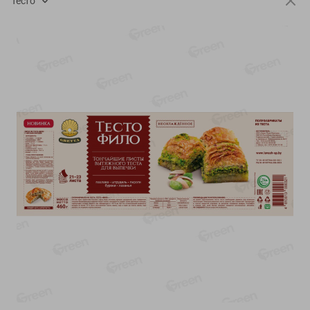
Тесто
-
13
%
-
20
%
6.89
4.99
5.99
3.99
руб./
шт
руб./
шт
Яйца перепелиные
Конфеты фруктово-
копченые Молодецкие
ягодные Местное
Местное известное 20 шт
известное яблоко-тыква
упак Солигорска п/ф
Хоба
20шт в уп
60г
Показано 1-14 из 78
Показать 15-28 из 78
Каталог товаров
Специально для вас