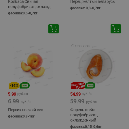
Колбаса Свиная
Перец желтый Беларусь
полуфабрикат, охлажд
фасовка: 0,3-0,7кг
фасовка:0,5-0,7кг
🕘
12:00
-
20:00
-
14
%
5.99
54.99
руб./
кг
руб./
кг
6.99
59.99
руб./
кг
руб./
кг
Персик свежий вес
Форель стейк
полуфабрикат,
фасовка:0,8-1кг
охлажденный
фасовка:0,15-0,6кг