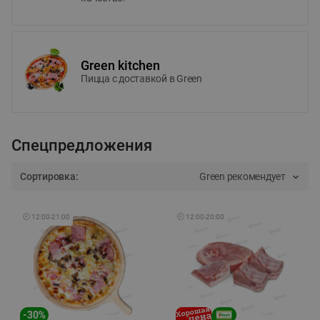
Green kitchen
Пицца c доставкой в Green
Спецпредложения
Сортировка:
Green рекомендует
🕘
12:00
-
21:00
🕘
12:00
-
20:00
-
30
%