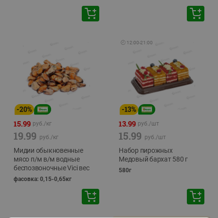
🕘
12:00
-
21:00
-
20
%
-
13
%
15.99
13.99
руб./
кг
руб./
шт
19.99
15.99
руб./
кг
руб./
шт
Мидии обыкновенные
Набор пирожных
мясо п/м в/м водные
Медовый бархат 580 г
беспозвоночные Vici вес
580г
фасовка: 0,15-0,65кг