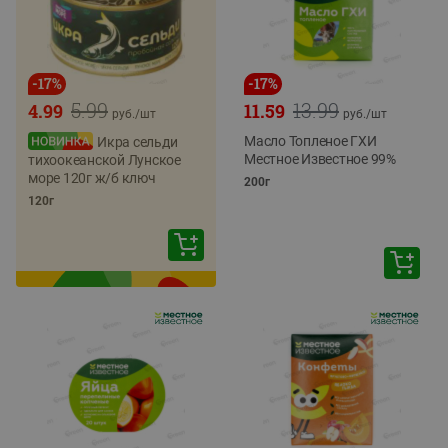
-
17
%
-
17
%
5.99
13.99
4.99
11.59
руб./
шт
руб./
шт
Масло Топленое ГХИ
Икра сельди
Местное Известное 99%
тихоокеанской Лунское
море 120г ж/б ключ
200г
120г