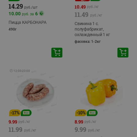
14.29
10.49
руб./
кг
руб./
шт
11.49
10.00
6
руб. за
руб./
кг
Пицца КАРБОНАРА
Свинина 1 с.
полуфабрикат,
490г
охлажденный 1 кг
фасовка: 1-2кг
🕘
12:00
-
20:00
-
17
%
-
10
%
9.99
8.99
руб./
кг
руб./
кг
11.99
9.99
руб./
кг
руб./
кг