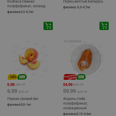
Колбаса Свиная
Перец желтый Беларусь
полуфабрикат, охлажд
фасовка: 0,3-0,7кг
фасовка:0,5-0,7кг
🕘
12:00
-
20:00
-
14
%
5.99
54.99
руб./
кг
руб./
кг
6.99
59.99
руб./
кг
руб./
кг
Персик свежий вес
Форель стейк
полуфабрикат,
фасовка:0,8-1кг
охлажденный
фасовка:0,15-0,6кг