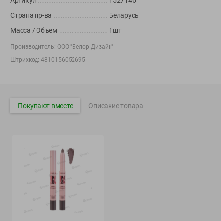
Артикул
1527146
Вакансии
👋
Страна пр-ва
Беларусь
Корпоративный сайт Green
Масса / Объем
1шт
Производитель:
ООО "Белор-Дизайн"
Штрихкод:
4810156052695
©
2026
ООО «ГРИНрозница» - Доставка продуктов питания в
Минске.
Юридическая информация и условия пользовательского
Покупают вместе
Описание товара
соглашения
Номер уполномоченных рассматривать обращения покупателей в
соответствии с законодательством об обращениях граждан и
юридических лиц: Отдел торговли и услуг Администрации
Фрунзенского района г. Минска + 375 17 272 73 84 .
Номер и адрес электронной почты лица, уполномоченного
продавцом рассматривать обращения покупателей о нарушении их
прав, предусмотренных законодательством о защите прав
потребителей: +375 44 560-60-61, shop@green-dostavka.by.
Способы оплаты товара: