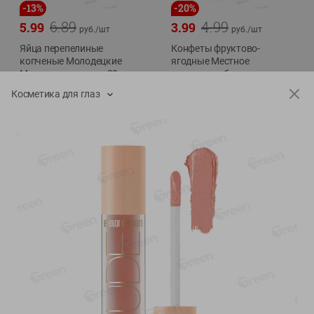
-
13
%
-
20
%
6.89
4.99
5.99
3.99
руб./
шт
руб./
шт
Яйца перепелиные
Конфеты фруктово-
копченые Молодецкие
ягодные Местное
Местное известное 20 шт
известное яблоко-тыква
упак Солигорска п/ф
Хоба
Косметика для глаз
20шт в уп
60г
Показано 1-14 из 78
Показать 15-28 из 78
Каталог товаров
Специально для вас