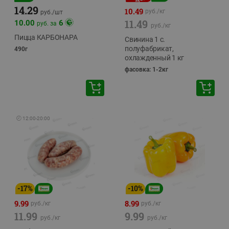
14.29
10.49
руб./
кг
руб./
шт
11.49
10.00
6
руб. за
руб./
кг
Пицца КАРБОНАРА
Свинина 1 с.
полуфабрикат,
490г
охлажденный 1 кг
фасовка: 1-2кг
🕘
12:00
-
20:00
-
17
%
-
10
%
9.99
8.99
руб./
кг
руб./
кг
11.99
9.99
руб./
кг
руб./
кг