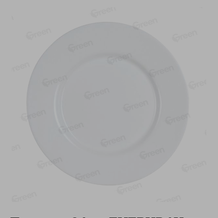
-
13
%
-
20
%
6.89
4.99
5.99
3.99
руб./
шт
руб./
шт
Яйца перепелиные
Конфеты фруктово-
копченые Молодецкие
ягодные Местное
Местное известное 20 шт
известное яблоко-тыква
упак Солигорска п/ф
Хоба
20шт в уп
60г
Показано 1-14 из 78
Показать 15-28 из 78
Каталог товаров
Специально для вас