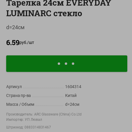
Тарелка 24см EVERYDAY
О сервисе
LUMINARC стекло
Настройки файлов cookie
d=24см
Мой Green
6.59
Приложение Green c
руб./
шт
доставкой и бонусной картой
App
Google
AppGallery
Store
Play
Артикул
1604314
+375 44 560-60-61
Страна пр-ва
Китай
Время работы Call-центра: Пн.- Пт. с 09.00 до 17.00, СБ, ВС -
выходной
Масса / Объем
d=24см
Производитель:
ARC Glassware (China) Co.Ltd
shop@green-market.by
Импортер:
УП Лювал
Пишите нам свои вопросы, предложения и комментарии
Штрихкод:
0883314831467