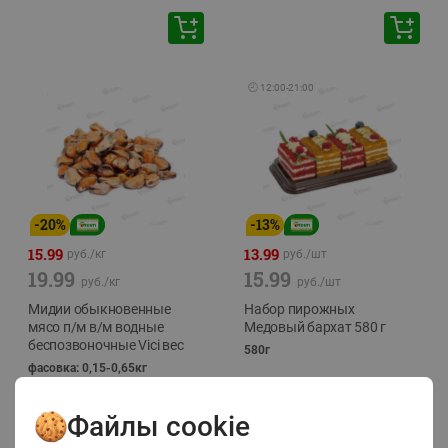
🕘
12:00
-
21:00
-
20
%
-
13
%
15.99
13.99
руб./
кг
руб./
шт
19.99
15.99
руб./
кг
руб./
шт
Мидии обыкновенные
Набор пирожных
мясо п/м в/м водные
Медовый бархат 580 г
беспозвоночные Vici вес
580г
фасовка: 0,15-0,65кг
Файлы cookie