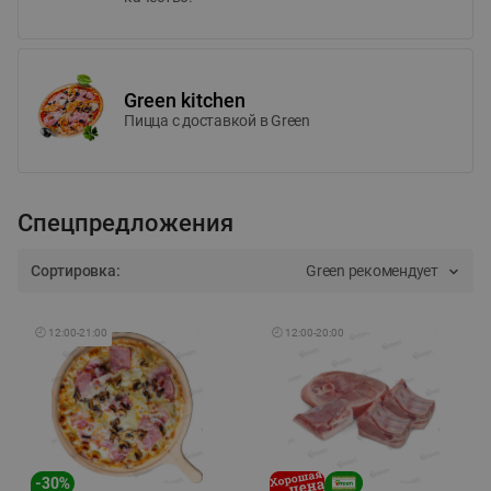
Green kitchen
Пицца c доставкой в Green
Спецпредложения
Сортировка:
Green рекомендует
🕘
12:00
-
21:00
🕘
12:00
-
20:00
-
30
%