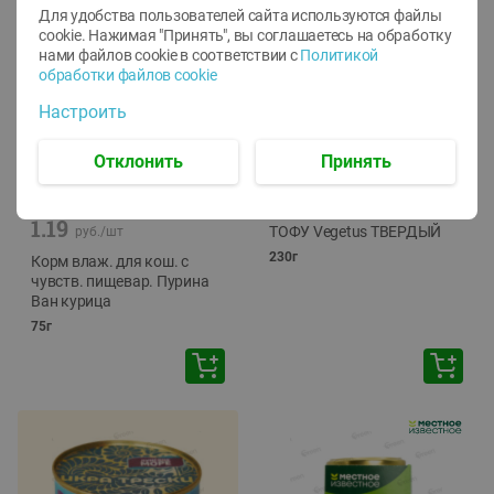
Для удобства пользователей сайта используются файлы
cookie. Нажимая "Принять", вы соглашаетесь
на обработку
нами файлов cookie в соответствии с
Политикой
обработки файлов cookie
Настроить
Отклонить
Принять
-
12
%
-
24
%
6.59
4.99
1.05
руб./
шт
руб./
шт
1.19
ТОФУ Vegetus ТВЕРДЫЙ
руб./
шт
230г
Корм влаж. для кош. с
чувств. пищевар. Пурина
Ван курица
75г