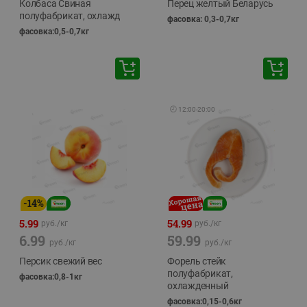
Колбаса Свиная
Перец желтый Беларусь
полуфабрикат, охлажд
фасовка: 0,3-0,7кг
фасовка:0,5-0,7кг
🕘
12:00
-
20:00
-
14
%
5.99
54.99
руб./
кг
руб./
кг
6.99
59.99
руб./
кг
руб./
кг
Персик свежий вес
Форель стейк
полуфабрикат,
фасовка:0,8-1кг
охлажденный
фасовка:0,15-0,6кг