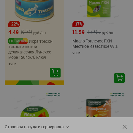
-
22
%
-
17
%
5.79
13.99
4.49
11.59
руб./
шт
руб./
шт
Масло Топленое ГХИ
Икра трески
Местное Известное 99%
тихоокеанской
деликатесная Лунское
200г
море 120г ж/б ключ
120г
Столовая посуда и сервировка