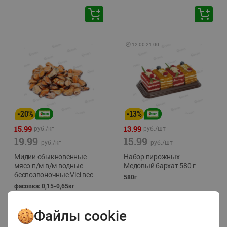
🕘
12:00
-
21:00
-
20
%
-
13
%
15.99
13.99
руб./
кг
руб./
шт
19.99
15.99
руб./
кг
руб./
шт
Мидии обыкновенные
Набор пирожных
мясо п/м в/м водные
Медовый бархат 580 г
беспозвоночные Vici вес
580г
фасовка: 0,15-0,65кг
Файлы cookie