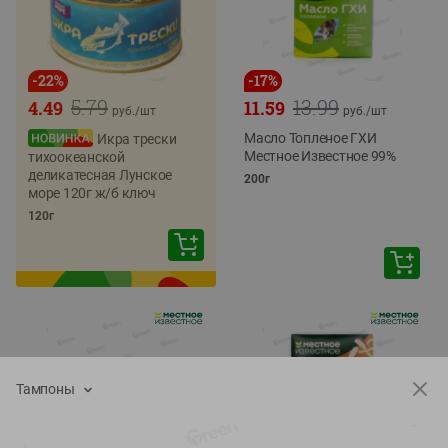
-
22
%
-
17
%
5.79
13.99
4.49
11.59
руб./
шт
руб./
шт
Масло Топленое ГХИ
Икра трески
Местное Известное 99%
тихоокеанской
деликатесная Лунское
200г
море 120г ж/б ключ
120г
Тампоны