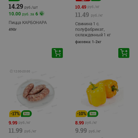
14.29
10.49
руб./
кг
руб./
шт
11.49
10.00
6
руб. за
руб./
кг
Пицца КАРБОНАРА
Свинина 1 с.
полуфабрикат,
490г
охлажденный 1 кг
фасовка: 1-2кг
🕘
12:00
-
20:00
-
17
%
-
10
%
9.99
8.99
руб./
кг
руб./
кг
11.99
9.99
руб./
кг
руб./
кг