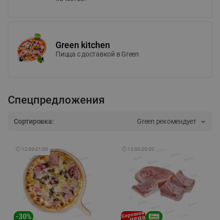
Green kitchen
Пицца c доставкой в Green
Спецпредложения
Сортировка:
Green рекомендует
🕘
12:00
-
21:00
🕘
12:00
-
20:00
-
30
%