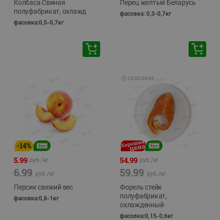
Колбаса Свиная
Перец желтый Беларусь
полуфабрикат, охлажд
фасовка: 0,3-0,7кг
фасовка:0,5-0,7кг
🕘
12:00
-
20:00
-
14
%
5.99
54.99
руб./
кг
руб./
кг
6.99
59.99
руб./
кг
руб./
кг
Персик свежий вес
Форель стейк
полуфабрикат,
фасовка:0,8-1кг
охлажденный
фасовка:0,15-0,6кг