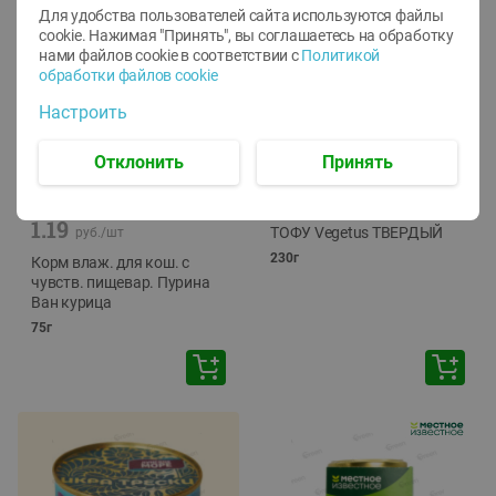
Для удобства пользователей сайта используются файлы
cookie. Нажимая "Принять", вы соглашаетесь
на обработку
нами файлов cookie в соответствии с
Политикой
обработки файлов cookie
Настроить
Отклонить
Принять
-
12
%
-
24
%
6.59
4.99
1.05
руб./
шт
руб./
шт
1.19
ТОФУ Vegetus ТВЕРДЫЙ
руб./
шт
230г
Корм влаж. для кош. с
чувств. пищевар. Пурина
Ван курица
75г