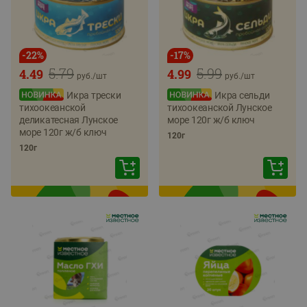
-
22
%
-
17
%
5.79
5.99
4.49
4.99
руб./
шт
руб./
шт
Икра трески
Икра сельди
тихоокеанской
тихоокеанской Лунское
деликатесная Лунское
море 120г ж/б ключ
море 120г ж/б ключ
120г
120г