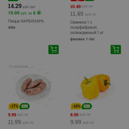
14.29
10.49
руб./
кг
руб./
шт
11.49
10.00
6
руб. за
руб./
кг
Пицца КАРБОНАРА
Свинина 1 с.
полуфабрикат,
490г
охлажденный 1 кг
фасовка: 1-2кг
🕘
12:00
-
20:00
-
17
%
-
10
%
9.99
8.99
руб./
кг
руб./
кг
11.99
9.99
руб./
кг
руб./
кг