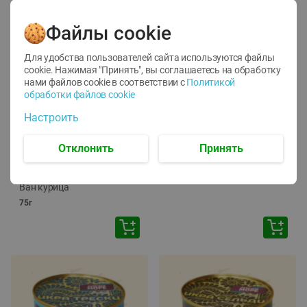
Файлы cookie
Для удобства пользователей сайта используются файлы
cookie. Нажимая "Принять", вы соглашаетесь
на обработку
нами файлов cookie в соответствии с
Политикой
обработки файлов cookie
-
12
%
-
24
%
Настроить
6.59
4.99
1.05
руб./
шт
руб./
шт
1.19
ТОФУ Vegetus ТВЕРДЫЙ
руб./
шт
Отклонить
Принять
230г
Корм влаж. для кош. с
чувств. пищевар. Пурина
Ван курица
75г