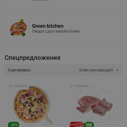
Green kitchen
Пицца c доставкой в Green
Спецпредложения
Сортировка:
Green рекомендует
🕘
12:00
-
21:00
🕘
12:00
-
20:00
-
30
%