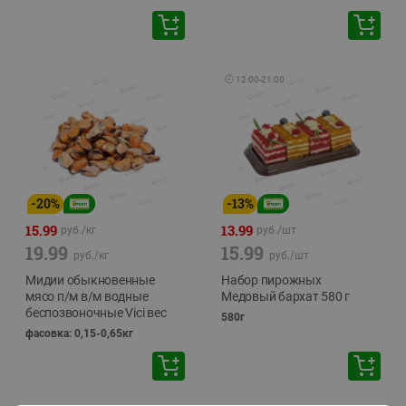
🕘
12:00
-
21:00
-
20
%
-
13
%
15.99
13.99
руб./
кг
руб./
шт
19.99
15.99
руб./
кг
руб./
шт
Мидии обыкновенные
Набор пирожных
мясо п/м в/м водные
Медовый бархат 580 г
беспозвоночные Vici вес
580г
фасовка: 0,15-0,65кг