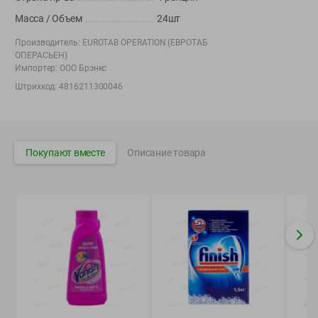
Вакансии
👋
Масса / Объем
24шт
Корпоративный сайт Green
Производитель:
EUROTAB OPERATION (ЕВРОТАБ
ОПЕРАСЬЕН)
Импортер:
ООО Брэнкс
Штрихкод:
4816211300046
©
2026
ООО «ГРИНрозница» - Доставка продуктов питания в
Минске.
Юридическая информация и условия пользовательского
Покупают вместе
Описание товара
соглашения
Номер уполномоченных рассматривать обращения покупателей в
соответствии с законодательством об обращениях граждан и
юридических лиц: Отдел торговли и услуг Администрации
Фрунзенского района г. Минска + 375 17 272 73 84 .
Номер и адрес электронной почты лица, уполномоченного
продавцом рассматривать обращения покупателей о нарушении их
прав, предусмотренных законодательством о защите прав
потребителей: +375 44 560-60-61, shop@green-dostavka.by.
Способы оплаты товара: