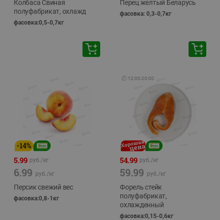
Колбаса Свиная
Перец желтый Беларусь
полуфабрикат, охлажд
фасовка: 0,3-0,7кг
фасовка:0,5-0,7кг
🕘
12:00
-
20:00
-
14
%
5.99
54.99
руб./
кг
руб./
кг
6.99
59.99
руб./
кг
руб./
кг
Персик свежий вес
Форель стейк
полуфабрикат,
фасовка:0,8-1кг
охлажденный
фасовка:0,15-0,6кг