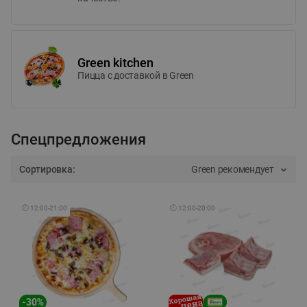
Green kitchen
Пицца c доставкой в Green
Спецпредложения
Сортировка:
Green рекомендует
🕘
12:00
-
21:00
🕘
12:00
-
20:00
-
30
%