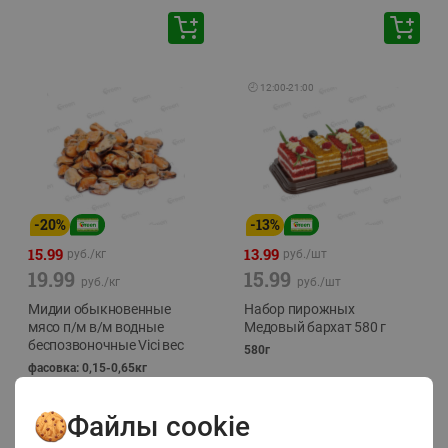
🕘
12:00
-
21:00
-
20
%
-
13
%
15.99
13.99
руб./
кг
руб./
шт
19.99
15.99
руб./
кг
руб./
шт
Мидии обыкновенные
Набор пирожных
мясо п/м в/м водные
Медовый бархат 580 г
беспозвоночные Vici вес
580г
фасовка: 0,15-0,65кг
Файлы cookie