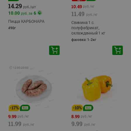
14.29
10.49
руб./
кг
руб./
шт
11.49
10.00
6
руб. за
руб./
кг
Пицца КАРБОНАРА
Свинина 1 с.
полуфабрикат,
490г
охлажденный 1 кг
фасовка: 1-2кг
🕘
12:00
-
20:00
-
17
%
-
10
%
9.99
8.99
руб./
кг
руб./
кг
11.99
9.99
руб./
кг
руб./
кг