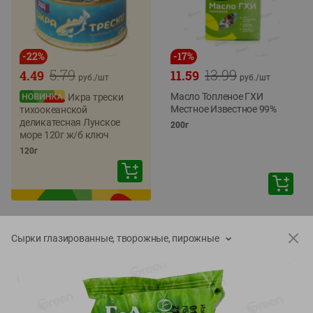
-
22
%
-
17
%
5.79
13.99
4.49
11.59
руб./
шт
руб./
шт
Масло Топленое ГХИ
Икра трески
Местное Известное 99%
тихоокеанской
деликатесная Лунское
200г
море 120г ж/б ключ
120г
Сырки глазированные, творожные, пирожные