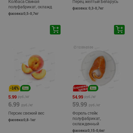
Колбаса Свиная
Перец желтый Беларусь
полуфабрикат, охлажд
фасовка: 0,3-0,7кг
фасовка:0,5-0,7кг
🕘
12:00
-
20:00
-
14
%
5.99
54.99
руб./
кг
руб./
кг
6.99
59.99
руб./
кг
руб./
кг
Персик свежий вес
Форель стейк
полуфабрикат,
фасовка:0,8-1кг
охлажденный
фасовка:0,15-0,6кг