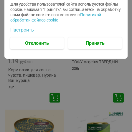
Для удобства пользователей сайта используются файлы
cookie. Нажимая "Принять", вы соглашаетесь
на обработку
нами файлов cookie в соответствии с
Политикой
обработки файлов cookie
Настроить
Отклонить
Принять
-
12
%
-
24
%
6.59
4.99
1.05
руб./
шт
руб./
шт
1.19
ТОФУ Vegetus ТВЕРДЫЙ
руб./
шт
230г
Корм влаж. для кош. с
чувств. пищевар. Пурина
Ван курица
75г