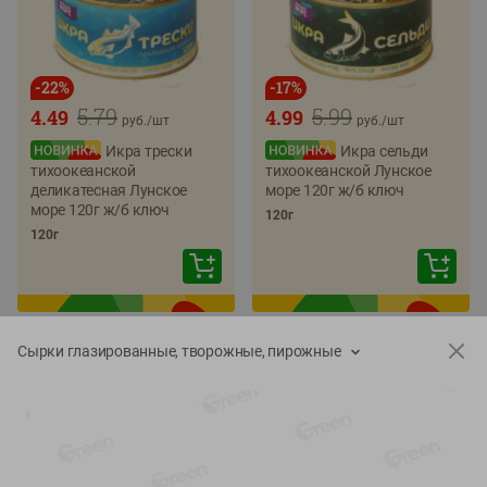
-
22
%
-
17
%
5.79
5.99
4.49
4.99
руб./
шт
руб./
шт
Икра трески
Икра сельди
тихоокеанской
тихоокеанской Лунское
деликатесная Лунское
море 120г ж/б ключ
море 120г ж/б ключ
120г
120г
Сырки глазированные, творожные, пирожные