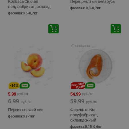
Колбаса Свиная
Перец желтый Беларусь
полуфабрикат, охлажд
фасовка: 0,3-0,7кг
фасовка:0,5-0,7кг
🕘
12:00
-
20:00
-
14
%
5.99
54.99
руб./
кг
руб./
кг
6.99
59.99
руб./
кг
руб./
кг
Персик свежий вес
Форель стейк
полуфабрикат,
фасовка:0,8-1кг
охлажденный
фасовка:0,15-0,6кг