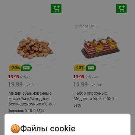
🕘
12:00
-
21:00
-
20
%
-
13
%
15.99
13.99
руб./
кг
руб./
шт
19.99
15.99
руб./
кг
руб./
шт
Мидии обыкновенные
Набор пирожных
мясо п/м в/м водные
Медовый бархат 580 г
беспозвоночные Vici вес
580г
фасовка: 0,15-0,65кг
Файлы cookie