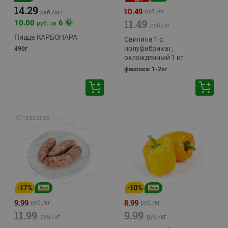
14.29
10.49
руб./
кг
руб./
шт
11.49
10.00
6
руб. за
руб./
кг
Пицца КАРБОНАРА
Свинина 1 с.
полуфабрикат,
490г
охлажденный 1 кг
фасовка: 1-2кг
🕘
12:00
-
20:00
-
17
%
-
10
%
9.99
8.99
руб./
кг
руб./
кг
11.99
9.99
руб./
кг
руб./
кг