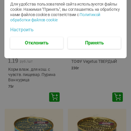
Для удобства пользователей сайта используются файлы
cookie. Нажимая "Принять", вы соглашаетесь
на обработку
нами файлов cookie в соответствии с
Политикой
обработки файлов cookie
Настроить
Отклонить
Принять
-
12
%
-
24
%
6.59
4.99
1.05
руб./
шт
руб./
шт
1.19
ТОФУ Vegetus ТВЕРДЫЙ
руб./
шт
230г
Корм влаж. для кош. с
чувств. пищевар. Пурина
Ван курица
75г