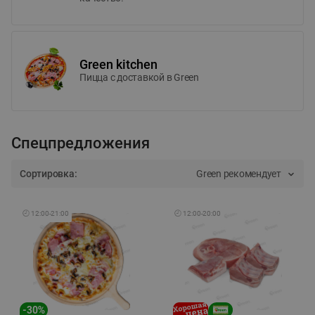
Green kitchen
Пицца c доставкой в Green
Спецпредложения
Сортировка:
Green рекомендует
🕘
12:00
-
21:00
🕘
12:00
-
20:00
-
30
%