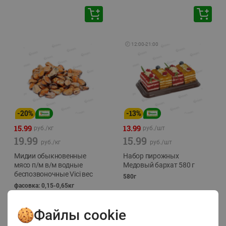
🕘
12:00
-
21:00
-
20
%
-
13
%
15.99
13.99
руб./
кг
руб./
шт
19.99
15.99
руб./
кг
руб./
шт
Мидии обыкновенные
Набор пирожных
мясо п/м в/м водные
Медовый бархат 580 г
беспозвоночные Vici вес
580г
фасовка: 0,15-0,65кг
Файлы cookie