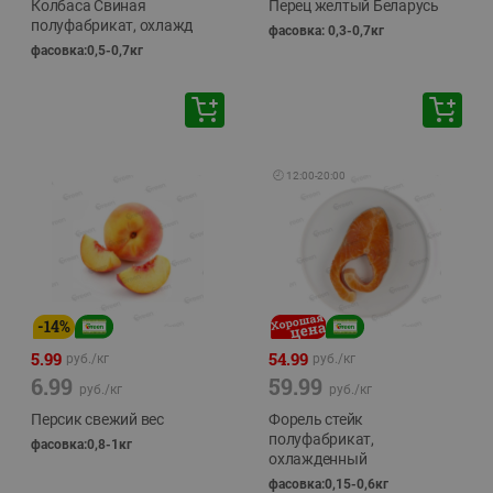
Колбаса Свиная
Перец желтый Беларусь
полуфабрикат, охлажд
фасовка: 0,3-0,7кг
фасовка:0,5-0,7кг
🕘
12:00
-
20:00
-
14
%
5.99
54.99
руб./
кг
руб./
кг
6.99
59.99
руб./
кг
руб./
кг
Персик свежий вес
Форель стейк
полуфабрикат,
фасовка:0,8-1кг
охлажденный
фасовка:0,15-0,6кг