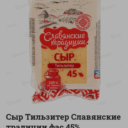
-
13
%
-
20
%
6.89
4.99
5.99
3.99
руб./
шт
руб./
шт
Яйца перепелиные
Конфеты фруктово-
копченые Молодецкие
ягодные Местное
Местное известное 20 шт
известное яблоко-тыква
упак Солигорска п/ф
Хоба
20шт в уп
60г
Показано 1-14 из 78
Показать 15-28 из 78
Каталог товаров
Сыр Тильзитер Славянские
Специально для вас
традиции фас 45%