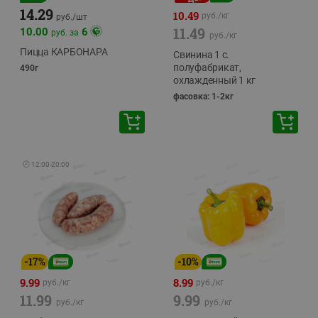
14.29
10.49
руб./
кг
руб./
шт
11.49
10.00
6
руб. за
руб./
кг
Пицца КАРБОНАРА
Свинина 1 с.
полуфабрикат,
490г
охлажденный 1 кг
фасовка: 1-2кг
🕘
12:00
-
20:00
-
17
%
-
10
%
9.99
8.99
руб./
кг
руб./
кг
11.99
9.99
руб./
кг
руб./
кг