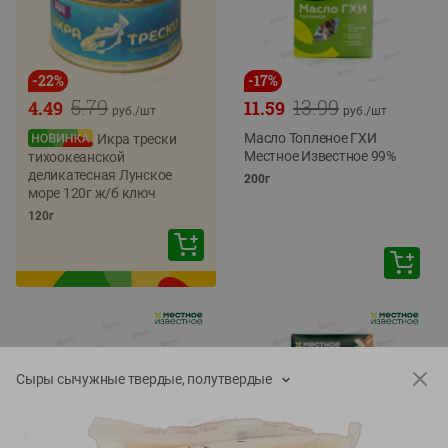
-
22
%
-
17
%
5.79
13.99
4.49
11.59
руб./
шт
руб./
шт
Масло Топленое ГХИ
Икра трески
Местное Известное 99%
тихоокеанской
деликатесная Лунское
200г
море 120г ж/б ключ
120г
Сыры сычужные твердые, полутвердые