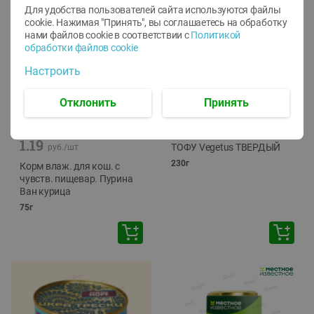
Для удобства пользователей сайта используются файлы
cookie. Нажимая "Принять", вы соглашаетесь
на обработку
нами файлов cookie в соответствии с
Политикой
обработки файлов cookie
Настроить
Отклонить
Принять
-
12
%
-
24
%
6.59
4.99
1.05
руб./
шт
руб./
шт
1.19
ТОФУ Vegetus ТВЕРДЫЙ
руб./
шт
230г
Корм влаж. для кош. с
чувств. пищевар. Пурина
Ван курица
75г