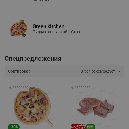
Green kitchen
Пицца c доставкой в Green
Спецпредложения
Сортировка:
Green рекомендует
🕘
12:00
-
21:00
🕘
12:00
-
20:00
-
30
%