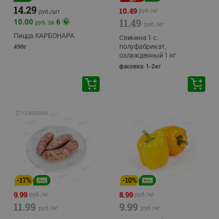
14.29
10.49
руб./
кг
руб./
шт
11.49
10.00
6
руб. за
руб./
кг
Пицца КАРБОНАРА
Свинина 1 с.
полуфабрикат,
490г
охлажденный 1 кг
фасовка: 1-2кг
🕘
12:00
-
20:00
-
17
%
-
10
%
9.99
8.99
руб./
кг
руб./
кг
11.99
9.99
руб./
кг
руб./
кг