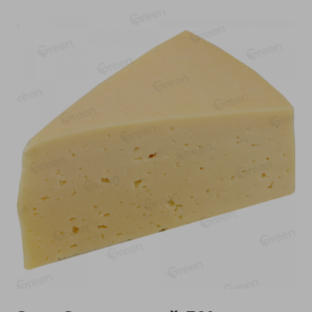
-
13
%
-
20
%
6.89
4.99
5.99
3.99
руб./
шт
руб./
шт
Яйца перепелиные
Конфеты фруктово-
копченые Молодецкие
ягодные Местное
Местное известное 20 шт
известное яблоко-тыква
упак Солигорска п/ф
Хоба
20шт в уп
60г
Показано 1-14 из 78
Показать 15-28 из 78
Каталог товаров
Специально для вас