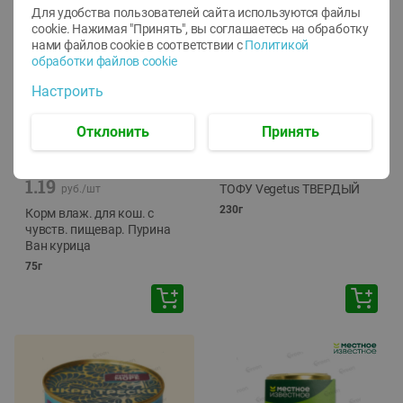
Для удобства пользователей сайта используются файлы
cookie. Нажимая "Принять", вы соглашаетесь
на обработку
нами файлов cookie в соответствии с
Политикой
обработки файлов cookie
Настроить
Отклонить
Принять
-
12
%
-
24
%
6.59
4.99
1.05
руб./
шт
руб./
шт
1.19
ТОФУ Vegetus ТВЕРДЫЙ
руб./
шт
230г
Корм влаж. для кош. с
чувств. пищевар. Пурина
Ван курица
75г