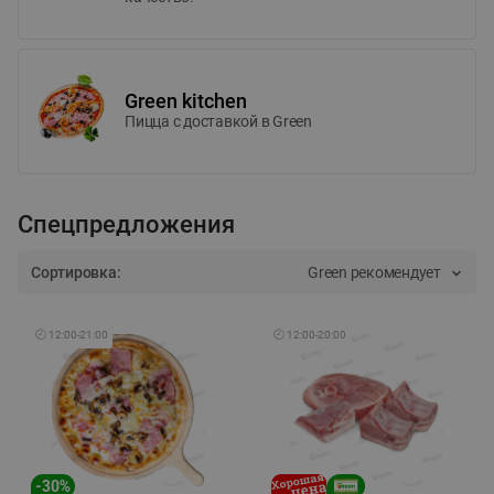
Green kitchen
Пицца c доставкой в Green
Спецпредложения
Сортировка:
Green рекомендует
🕘
12:00
-
21:00
🕘
12:00
-
20:00
-
30
%