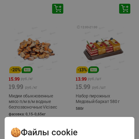
🕘
12:00
-
21:00
-
20
%
-
13
%
15.99
13.99
руб./
кг
руб./
шт
19.99
15.99
руб./
кг
руб./
шт
Мидии обыкновенные
Набор пирожных
мясо п/м в/м водные
Медовый бархат 580 г
беспозвоночные Vici вес
580г
фасовка: 0,15-0,65кг
Файлы cookie