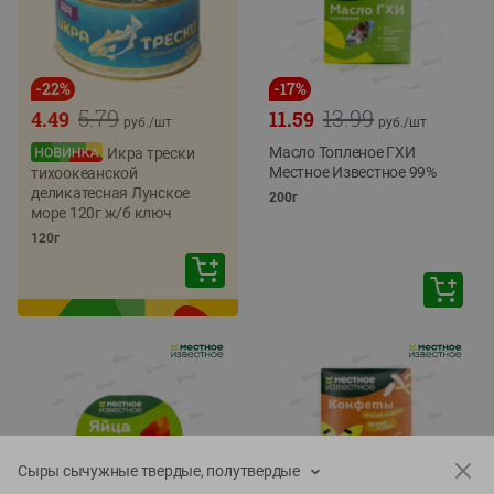
-
22
%
-
17
%
5.79
13.99
4.49
11.59
руб./
шт
руб./
шт
Масло Топленое ГХИ
Икра трески
Местное Известное 99%
тихоокеанской
деликатесная Лунское
200г
море 120г ж/б ключ
120г
Сыры сычужные твердые, полутвердые