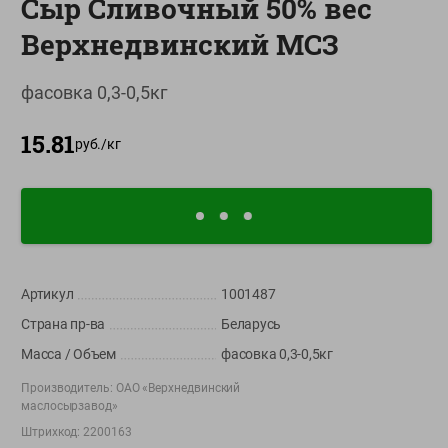
Сыр Сливочный 50% вес
О сервисе
Верхнедвинский МСЗ
Настройки файлов cookie
фасовка 0,3-0,5кг
Мой Green
15.81
Приложение Green c
руб./
кг
доставкой и бонусной картой
App
Google
AppGallery
Store
Play
Артикул
1001487
+375 44 560-60-61
Страна пр-ва
Беларусь
Время работы Call-центра: Пн.- Пт. с 09.00 до 17.00, СБ, ВС -
выходной
Масса / Объем
фасовка 0,3-0,5кг
Производитель:
ОАО «Верхнедвинский
shop@green-market.by
маслосырзавод»
Пишите нам свои вопросы, предложения и комментарии
Штрихкод:
2200163