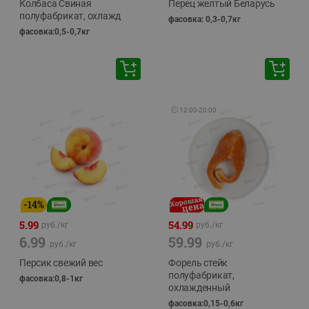
Колбаса Свиная
Перец желтый Беларусь
полуфабрикат, охлажд
фасовка: 0,3-0,7кг
фасовка:0,5-0,7кг
🕘
12:00
-
20:00
-
14
%
5.99
54.99
руб./
кг
руб./
кг
6.99
59.99
руб./
кг
руб./
кг
Персик свежий вес
Форель стейк
полуфабрикат,
фасовка:0,8-1кг
охлажденный
фасовка:0,15-0,6кг