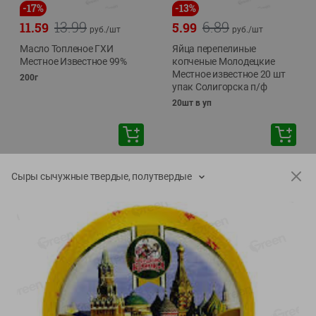
-
17
%
-
13
%
13.99
6.89
11.59
5.99
руб./
шт
руб./
шт
Масло Топленое ГХИ
Яйца перепелиные
Местное Известное 99%
копченые Молодецкие
Местное известное 20 шт
200г
упак Солигорска п/ф
20шт в уп
Показано 1-14 из 79
Сыры сычужные твердые, полутвердые
Показать 15-28 из 79
Каталог товаров
Специально для вас