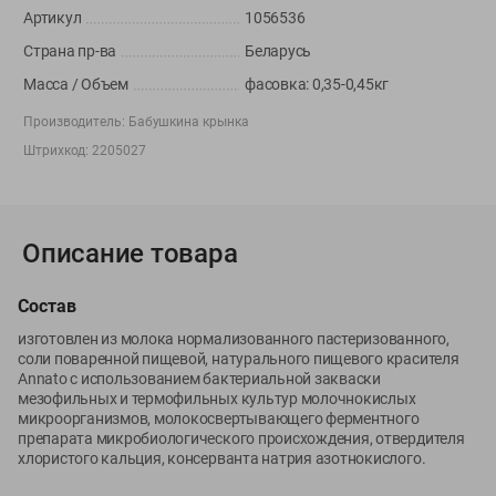
Вакансии
👋
Артикул
1056536
Корпоративный сайт Green
Страна пр-ва
Беларусь
Масса / Объем
фасовка: 0,35-0,45кг
Производитель:
Бабушкина крынка
Штрихкод:
2205027
©
2026
ООО «ГРИНрозница» - Доставка продуктов питания в
Минске.
Юридическая информация и условия пользовательского
соглашения
Описание товара
Номер уполномоченных рассматривать обращения покупателей в
соответствии с законодательством об обращениях граждан и
Состав
юридических лиц: Отдел торговли и услуг Администрации
изготовлен из молока нормализованного пастеризованного,
Фрунзенского района г. Минска + 375 17 272 73 84 .
соли поваренной пищевой, натурального пищевого красителя
Номер и адрес электронной почты лица, уполномоченного
Annato с использованием бактериальной закваски
мезофильных и термофильных культур молочнокислых
продавцом рассматривать обращения покупателей о нарушении их
микроорганизмов, молокосвертывающего ферментного
прав, предусмотренных законодательством о защите прав
препарата микробиологического происхождения, отвердителя
потребителей: +375 44 560-60-61, shop@green-dostavka.by.
хлористого кальция, консерванта натрия азотнокислого.
Способы оплаты товара: