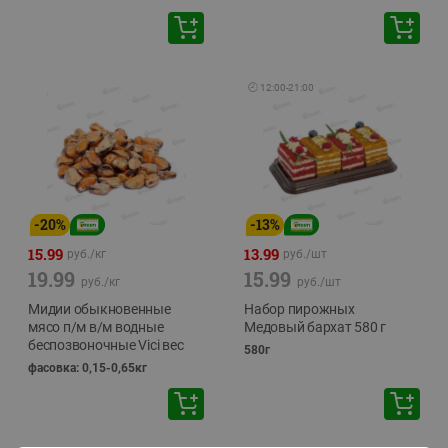
🕘
12:00
-
21:00
-
20
%
-
13
%
15.99
13.99
руб./
кг
руб./
шт
19.99
15.99
руб./
кг
руб./
шт
Мидии обыкновенные
Набор пирожных
мясо п/м в/м водные
Медовый бархат 580 г
беспозвоночные Vici вес
580г
фасовка: 0,15-0,65кг