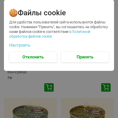
Файлы cookie
Для удобства пользователей сайта используются файлы
cookie. Нажимая "Принять", вы соглашаетесь
на обработку
нами файлов cookie в соответствии с
Политикой
обработки файлов cookie
-
12
%
-
24
%
Настроить
6.59
4.99
1.05
руб./
шт
руб./
шт
1.19
ТОФУ Vegetus ТВЕРДЫЙ
руб./
шт
Отклонить
Принять
230г
Корм влаж. для кош. с
чувств. пищевар. Пурина
Ван курица
75г