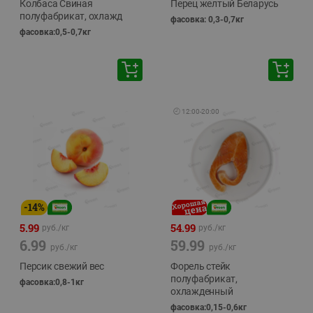
Колбаса Свиная
Перец желтый Беларусь
полуфабрикат, охлажд
фасовка: 0,3-0,7кг
фасовка:0,5-0,7кг
🕘
12:00
-
20:00
-
14
%
5.99
54.99
руб./
кг
руб./
кг
6.99
59.99
руб./
кг
руб./
кг
Персик свежий вес
Форель стейк
полуфабрикат,
фасовка:0,8-1кг
охлажденный
фасовка:0,15-0,6кг