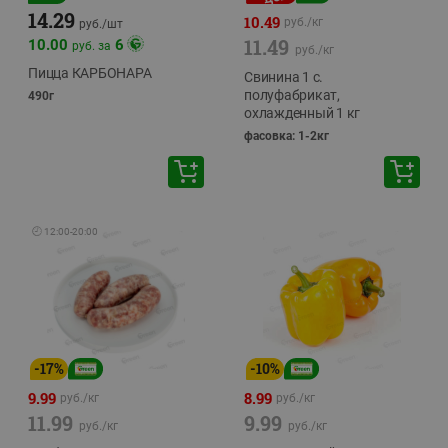
14.29
10.49
руб./
кг
руб./
шт
11.49
10.00
6
руб. за
руб./
кг
Пицца КАРБОНАРА
Свинина 1 с.
полуфабрикат,
490г
охлажденный 1 кг
фасовка: 1-2кг
🕘
12:00
-
20:00
-
17
%
-
10
%
9.99
8.99
руб./
кг
руб./
кг
11.99
9.99
руб./
кг
руб./
кг