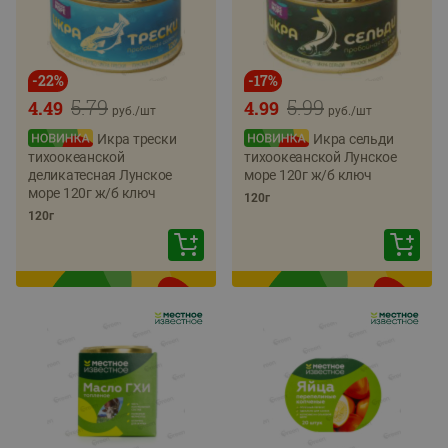
-
22
%
-
17
%
5.79
5.99
4.49
4.99
руб./
шт
руб./
шт
Икра трески
Икра сельди
тихоокеанской
тихоокеанской Лунское
деликатесная Лунское
море 120г ж/б ключ
море 120г ж/б ключ
120г
120г