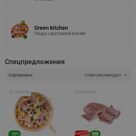
Green kitchen
Пицца c доставкой в Green
Спецпредложения
Сортировка:
Green рекомендует
🕘
12:00
-
21:00
🕘
12:00
-
20:00
-
30
%