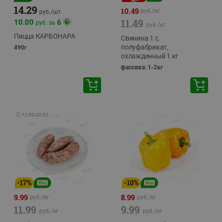
14.29
10.49
руб./
кг
руб./
шт
11.49
10.00
6
руб. за
руб./
кг
Пицца КАРБОНАРА
Свинина 1 с.
полуфабрикат,
490г
охлажденный 1 кг
фасовка: 1-2кг
🕘
12:00
-
20:00
-
17
%
-
10
%
9.99
8.99
руб./
кг
руб./
кг
11.99
9.99
руб./
кг
руб./
кг