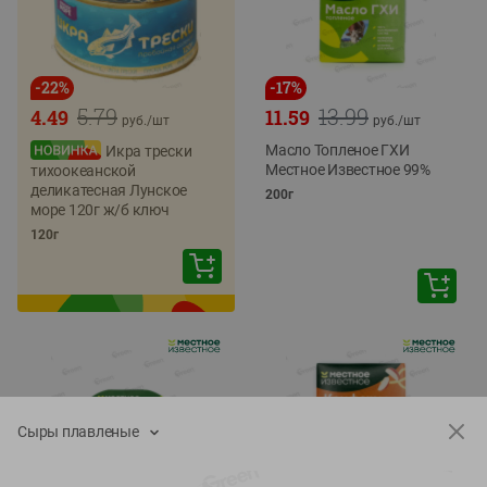
-
22
%
-
17
%
5.79
13.99
4.49
11.59
руб./
шт
руб./
шт
Масло Топленое ГХИ
Икра трески
Местное Известное 99%
тихоокеанской
деликатесная Лунское
200г
море 120г ж/б ключ
120г
Сыры плавленые