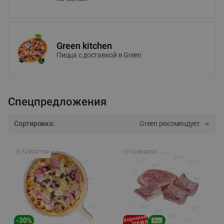
Green kitchen
Пицца c доставкой в Green
Спецпредложения
Сортировка:
Green рекомендует
🕘
12:00
-
21:00
🕘
12:00
-
20:00
-
30
%