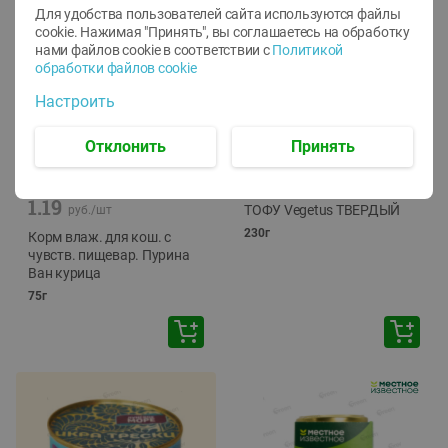
Для удобства пользователей сайта используются файлы
cookie. Нажимая "Принять", вы соглашаетесь
на обработку
нами файлов cookie в соответствии с
Политикой
обработки файлов cookie
Настроить
Отклонить
Принять
-
12
%
-
24
%
6.59
4.99
1.05
руб./
шт
руб./
шт
1.19
ТОФУ Vegetus ТВЕРДЫЙ
руб./
шт
230г
Корм влаж. для кош. с
чувств. пищевар. Пурина
Ван курица
75г