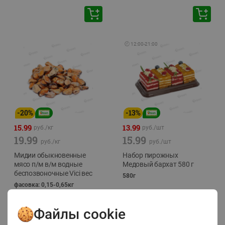
🕘
12:00
-
21:00
-
20
%
-
13
%
15.99
13.99
руб./
кг
руб./
шт
19.99
15.99
руб./
кг
руб./
шт
Мидии обыкновенные
Набор пирожных
мясо п/м в/м водные
Медовый бархат 580 г
беспозвоночные Vici вес
580г
фасовка: 0,15-0,65кг
Файлы cookie