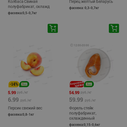
Колбаса Свиная
Перец желтый Беларусь
полуфабрикат, охлажд
фасовка: 0,3-0,7кг
фасовка:0,5-0,7кг
🕘
12:00
-
20:00
-
14
%
5.99
54.99
руб./
кг
руб./
кг
6.99
59.99
руб./
кг
руб./
кг
Персик свежий вес
Форель стейк
полуфабрикат,
фасовка:0,8-1кг
охлажденный
фасовка:0,15-0,6кг