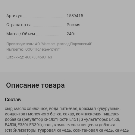
Вакансии
👋
Корпоративный сайт Green
Артикул
1589415
Страна пр-ва
Россия
Масса / Объем
240г
Производитель:
АО "Маслосырзавод Порховский"
©
2026
ООО «ГРИНрозница» - Доставка продуктов питания в
Импортер:
ООО "Полесье-групп"
Минске.
Штрихкод:
4607804593163
Юридическая информация и условия пользовательского
соглашения
Номер уполномоченных рассматривать обращения покупателей в
соответствии с законодательством об обращениях граждан и
Описание товара
юридических лиц: Отдел торговли и услуг Администрации
Фрунзенского района г. Минска + 375 17 272 73 84 .
Состав
Номер и адрес электронной почты лица, уполномоченного
сыр, масло сливочное, вода питьевая, крахмал кукурузный,
продавцом рассматривать обращения покупателей о нарушении их
концентрат молочного белка, сахар, комплексная пищевая
прав, предусмотренных законодательством о защите прав
добавка (регулятор кислотности Е451i, эмульгаторы: E450i,
потребителей: +375 44 560-60-61, shop@green-dostavka.by.
E450ii, E339i, E339ii), соль, комплексная пищевая добавка
Способы оплаты товара:
(стабилизаторы: гуаровая камедь, ксантановая камедь, камедь