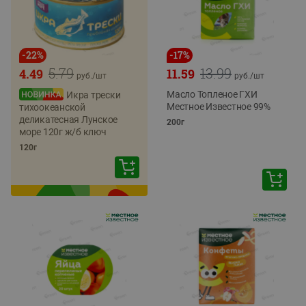
-
22
%
-
17
%
5.79
13.99
4.49
11.59
руб./
шт
руб./
шт
Масло Топленое ГХИ
Икра трески
Местное Известное 99%
тихоокеанской
деликатесная Лунское
200г
море 120г ж/б ключ
120г