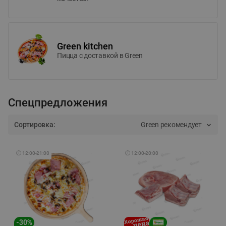
Green kitchen
Пицца c доставкой в Green
Спецпредложения
Сортировка:
Green рекомендует
🕘
12:00
-
21:00
🕘
12:00
-
20:00
-
30
%