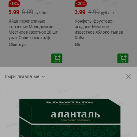
-
13
%
-
20
%
6.89
4.99
5.99
3.99
руб./
шт
руб./
шт
Яйца перепелиные
Конфеты фруктово-
копченые Молодецкие
ягодные Местное
Местное известное 20 шт
известное яблоко-тыква
упак Солигорска п/ф
Хоба
20шт в уп
60г
Показано 1-14 из 78
Сыры плавленые
Показать 15-28 из 78
Каталог товаров
Специально для вас