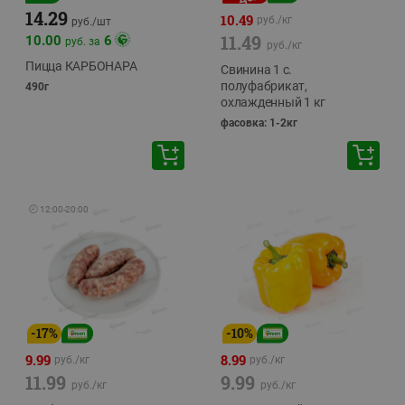
14.29
10.49
руб./
кг
руб./
шт
11.49
10.00
6
руб. за
руб./
кг
Пицца КАРБОНАРА
Свинина 1 с.
полуфабрикат,
490г
охлажденный 1 кг
фасовка: 1-2кг
🕘
12:00
-
20:00
-
17
%
-
10
%
9.99
8.99
руб./
кг
руб./
кг
11.99
9.99
руб./
кг
руб./
кг