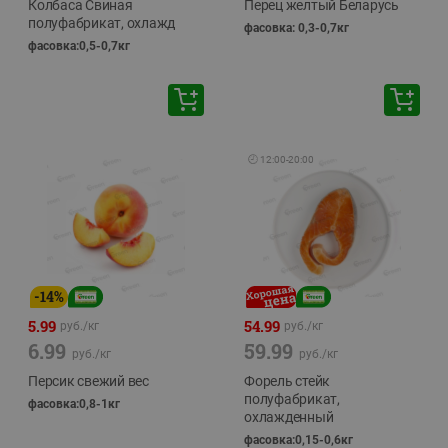
Колбаса Свиная
Перец желтый Беларусь
полуфабрикат, охлажд
фасовка: 0,3-0,7кг
фасовка:0,5-0,7кг
🕘
12:00
-
20:00
-
14
%
5.99
54.99
руб./
кг
руб./
кг
6.99
59.99
руб./
кг
руб./
кг
Персик свежий вес
Форель стейк
полуфабрикат,
фасовка:0,8-1кг
охлажденный
фасовка:0,15-0,6кг