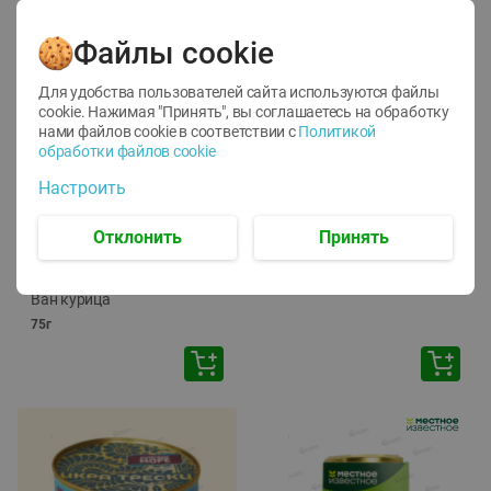
Файлы cookie
Для удобства пользователей сайта используются файлы
cookie. Нажимая "Принять", вы соглашаетесь
на обработку
нами файлов cookie в соответствии с
Политикой
обработки файлов cookie
-
12
%
-
24
%
Настроить
6.59
4.99
1.05
руб./
шт
руб./
шт
1.19
ТОФУ Vegetus ТВЕРДЫЙ
руб./
шт
Отклонить
Принять
230г
Корм влаж. для кош. с
чувств. пищевар. Пурина
Ван курица
75г