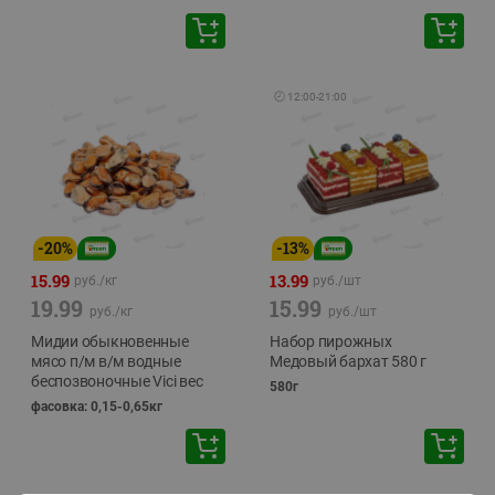
🕘
12:00
-
21:00
-
20
%
-
13
%
15.99
13.99
руб./
кг
руб./
шт
19.99
15.99
руб./
кг
руб./
шт
Мидии обыкновенные
Набор пирожных
мясо п/м в/м водные
Медовый бархат 580 г
беспозвоночные Vici вес
580г
фасовка: 0,15-0,65кг