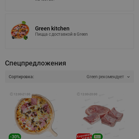
Green kitchen
Пицца c доставкой в Green
Спецпредложения
Сортировка:
Green рекомендует
🕘
12:00
-
21:00
🕘
12:00
-
20:00
-
30
%