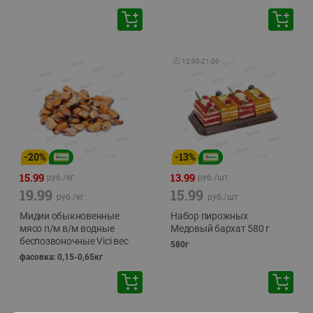
🕘
12:00
-
21:00
-
20
%
-
13
%
15.99
13.99
руб./
кг
руб./
шт
19.99
15.99
руб./
кг
руб./
шт
Мидии обыкновенные
Набор пирожных
мясо п/м в/м водные
Медовый бархат 580 г
беспозвоночные Vici вес
580г
фасовка: 0,15-0,65кг