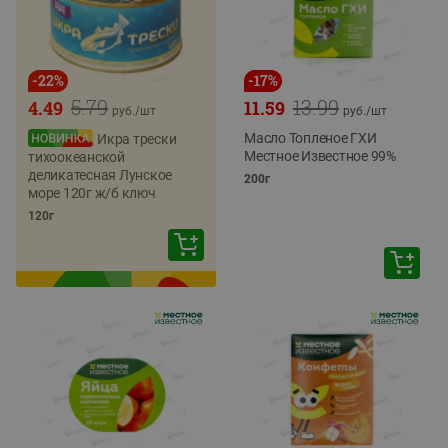
-
22
%
-
17
%
5.79
13.99
4.49
11.59
руб./
шт
руб./
шт
Масло Топленое ГХИ
Икра трески
Местное Известное 99%
тихоокеанской
деликатесная Лунское
200г
море 120г ж/б ключ
120г