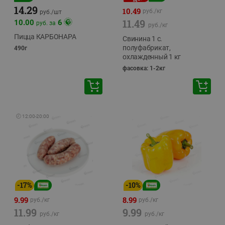
14.29
10.49
руб./
кг
руб./
шт
11.49
10.00
6
руб. за
руб./
кг
Пицца КАРБОНАРА
Свинина 1 с.
полуфабрикат,
490г
охлажденный 1 кг
фасовка: 1-2кг
🕘
12:00
-
20:00
-
17
%
-
10
%
9.99
8.99
руб./
кг
руб./
кг
11.99
9.99
руб./
кг
руб./
кг