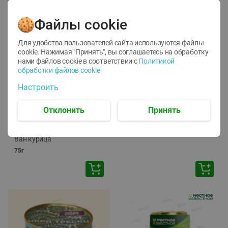
Файлы cookie
Для удобства пользователей сайта используются файлы
cookie. Нажимая "Принять", вы соглашаетесь
на обработку
нами файлов cookie в соответствии с
Политикой
обработки файлов cookie
-
12
%
-
24
%
Настроить
6.59
4.99
1.05
руб./
шт
руб./
шт
1.19
ТОФУ Vegetus ТВЕРДЫЙ
руб./
шт
Отклонить
Принять
230г
Корм влаж. для кош. с
чувств. пищевар. Пурина
Ван курица
75г