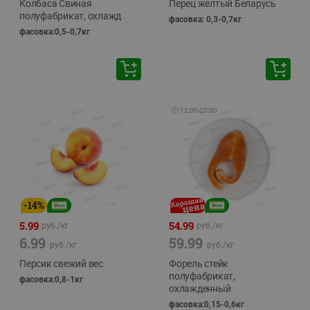
Колбаса Свиная
Перец желтый Беларусь
полуфабрикат, охлажд
фасовка: 0,3-0,7кг
фасовка:0,5-0,7кг
🕘
12:00
-
20:00
-
14
%
5.99
54.99
руб./
кг
руб./
кг
6.99
59.99
руб./
кг
руб./
кг
Персик свежий вес
Форель стейк
полуфабрикат,
фасовка:0,8-1кг
охлажденный
фасовка:0,15-0,6кг