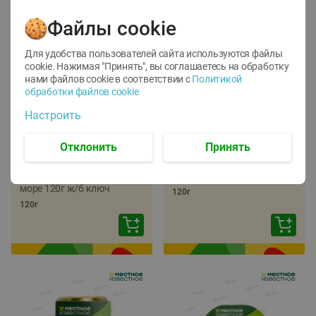
Файлы cookie
Для удобства пользователей сайта используются файлы
cookie. Нажимая "Принять", вы соглашаетесь
на обработку
нами файлов cookie в соответствии с
Политикой
обработки файлов cookie
-
22
%
-
17
%
Настроить
5.79
5.99
4.49
4.99
руб./
шт
руб./
шт
Отклонить
Принять
Икра трески
Икра сельди
тихоокеанской
тихоокеанской Лунское
деликатесная Лунское
море 120г ж/б ключ
море 120г ж/б ключ
120г
120г