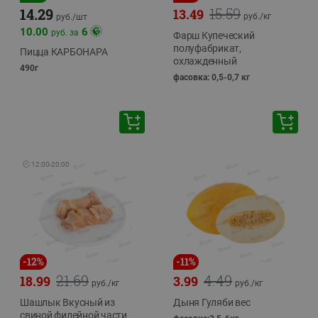
15.59
14.29
13.49
руб./
кг
руб./
шт
10.00
6
руб. за
Фарш Купеческий
полуфабрикат,
Пицца КАРБОНАРА
охлажденный
490г
фасовка: 0,5-0,7 кг
🕘
12:00
-
20:00
-
12
%
-
11
%
21.69
4.49
18.99
3.99
руб./
кг
руб./
кг
Шашлык Вкусный из
Дыня Гуляби вес
свиной филейной части