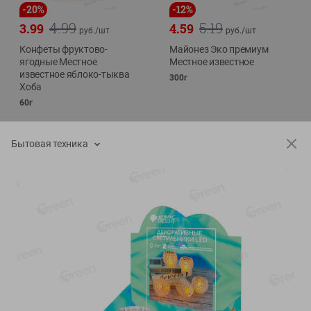
-
20
%
-
12
%
4.99
5.19
3.99
4.59
руб./
шт
руб./
шт
Конфеты фруктово-
Майонез Эко премиум
ягодные Местное
Местное известное
известное яблоко-тыква
300г
Хоба
60г
Бытовая техника
Показано 1-14 из 76
Показать 15-28 из 76
Каталог товаров
Специально для вас