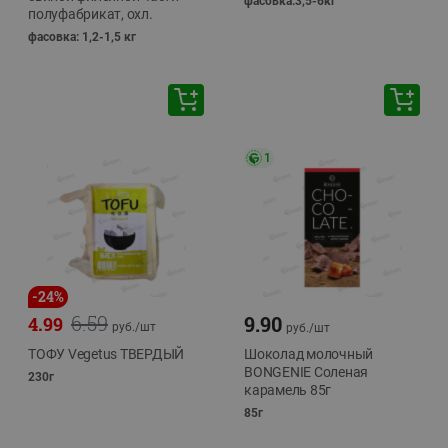
фасовка:3,5-6кг
полуфабрикат, охл.
фасовка: 1,2-1,5 кг
1
-
24
%
6.59
9.90
4.99
руб./
шт
руб./
шт
ТОФУ Vegetus ТВЕРДЫЙ
Шоколад молочный
BONGENIE Соленая
230г
карамель 85г
85г