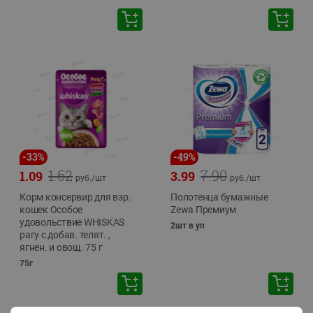
-
33
%
-
49
%
1.62
7.90
1.09
3.99
руб./
шт
руб./
шт
Корм консервир для взр.
Полотенца бумажные
кошек Особое
Zewa Премиум
удовольствие WHISKAS
2шт в уп
рагу с добав. телят. ,
ягнен. и овощ. 75 г
75г