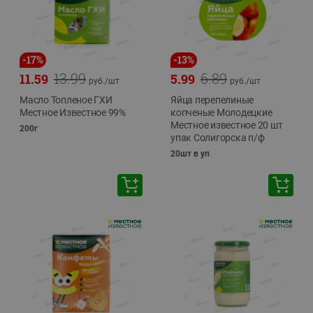
-
17
%
-
13
%
13.99
6.89
11.59
5.99
руб./
шт
руб./
шт
Масло Топленое ГХИ
Яйца перепелиные
Местное Известное 99%
копченые Молодецкие
Местное известное 20 шт
200г
упак Солигорска п/ф
20шт в уп