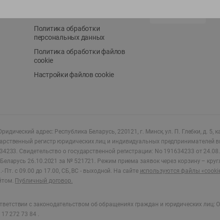
Положение о бонусной
AppGallery
программе
Политика обработки
персональных данных
Политика обработки файлов
cookie
Настройки файлов cookie
ридический адрес: Республика Беларусь, 220121, г. Минск, ул. П. Глебки, д. 5, к
дарственный регистр юридических лиц и индивидуальных предпринимателей в
34233.
Свидетельство о государственной регистрации: No 191634233 от 24.08.
Беларусь 26.10.2021 за № 521721. Режим приема заявок через корзину – круг
- Пт. с 09.00 до 17.00, СБ, ВС - выходной
.
На сайте
используются файлы «cooki
йтом.
Публичный договор.
ветствии с законодательством об обращениях граждан и юридических лиц: О
17 272 73 84 .