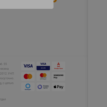
аб. 55
несена
2012.
УНП
лосуточно.
e»
с целью
тдел