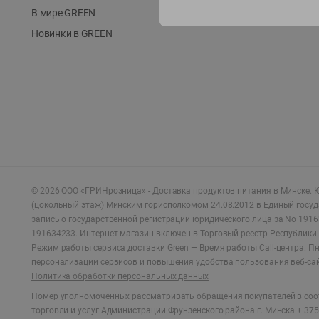
В мире GREEN
Новинки в GREEN
©
2026
ООО «ГРИНрозница» - Доставка продуктов питания в Минске.
Ю
(цокольный этаж) Минским горисполкомом 24.08.2012 в Единый госу
запись о государственной регистрации юридического лица за No 1916
191634233. Интернет-магазин включен в Торговый реестр Республики 
Режим работы сервиса доставки Green —
Время работы Call-центра: Пн.
персонализации сервисов и повышения удобства пользования веб-са
Политика обработки персональных данных
Номер уполномоченных рассматривать обращения покупателей в соот
торговли и услуг Администрации Фрунзенского района г. Минска + 375 