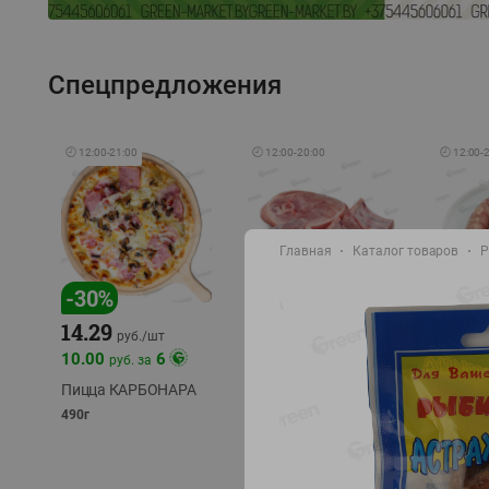
Спецпредложения
🕘
12:00
-
21:00
🕘
12:00
-
20:00
🕘
12:00
-
Главная
Каталог товаров
Р
-
17
%
-
30
%
14.29
10.49
9.99
руб./
кг
руб
руб./
шт
11.49
11.99
10.00
6
руб. за
руб./
кг
Пицца КАРБОНАРА
Свинина 1 с.
Колбас
полуфабрикат,
полуфа
490г
охлажденный 1 кг
охлажд
фасовка: 1-2кг
фасовка: