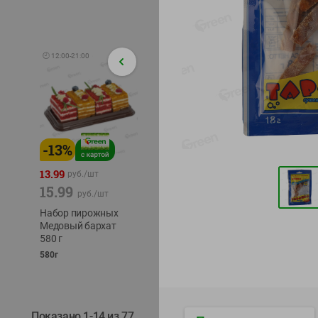
🕘
12:00
-
21:00
-
13
%
-
12
%
-
24
%
4.99
13.99
1.05
руб./
шт
руб./
шт
15.99
1.19
ТОФУ V
руб./
шт
руб./
шт
ТВЕРД
Набор пирожных
Корм влаж. для
230г
Медовый бархат
кош. с чувств.
580 г
пищевар. Пурина
Ван курица
580г
75г
Показано 1-14 из 77