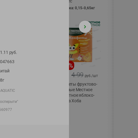
Vici вес
фасовка: 0,15-0,65кг
1.11
руб.
047663
-
13
%
-
20
%
итай
6.89
4.99
5.99
3.99
руб./
шт
руб./
шт
8г
Яйца перепелиные
Конфеты фруктово-
копченые
ягодные Местное
AQUATIC
Молодецкие
известное яблоко-
Местное известное
тыква Хоба
росперыти"
20 шт упак
60г
660977
Солигорска п/ф
20шт в уп