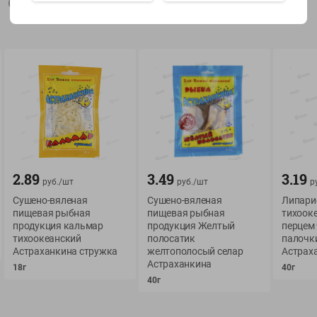
Описание товара
Показать 15-28 из 77
О сервисе
Мой Green
Оплата
История покупок
2.89
3.49
3.19
Условия доставки
Мои товары
руб./
шт
руб./
шт
р
Сушено-вяленая
Сушено-вяленая
Липари
Возврат товара
Обратная связь
пищевая рыбная
пищевая рыбная
тихооке
Оформление заказа
продукция кальмар
продукция Желтый
перцем 
тихоокеанский
полосатик
палочк
Приложение Green c
Приемка товара
Астраханкина стружка
желтополосый селар
Астрах
доставкой и бонусно
Самовывоз
Астраханкина
18г
40г
40г
Рекламная игра
App Store
n
Публичный договор
Google Play