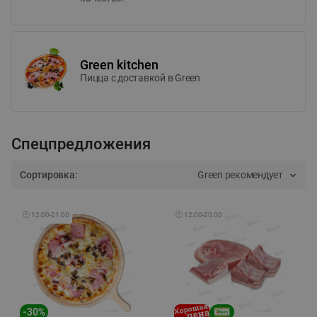
Green kitchen
Пицца c доставкой в Green
Спецпредложения
Сортировка:
Green рекомендует
🕘
12:00
-
21:00
🕘
12:00
-
20:00
-
30
%