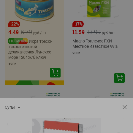
-
22
%
-
17
%
5.79
13.99
4.49
11.59
руб./
шт
руб./
шт
Масло Топленое ГХИ
Икра трески
Местное Известное 99%
тихоокеанской
деликатесная Лунское
200г
море 120г ж/б ключ
120г
Супы