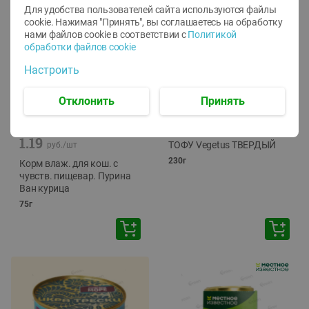
Для удобства пользователей сайта используются файлы
cookie. Нажимая "Принять", вы соглашаетесь
на обработку
нами файлов cookie в соответствии с
Политикой
обработки файлов cookie
Настроить
Отклонить
Принять
-
12
%
-
24
%
6.59
4.99
1.05
руб./
шт
руб./
шт
1.19
ТОФУ Vegetus ТВЕРДЫЙ
руб./
шт
230г
Корм влаж. для кош. с
чувств. пищевар. Пурина
Ван курица
75г