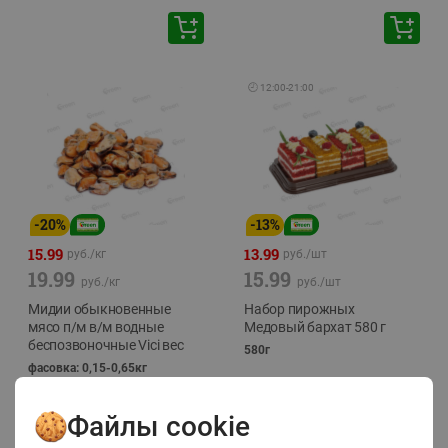
🕘
12:00
-
21:00
-
20
%
-
13
%
15.99
13.99
руб./
кг
руб./
шт
19.99
15.99
руб./
кг
руб./
шт
Мидии обыкновенные
Набор пирожных
мясо п/м в/м водные
Медовый бархат 580 г
беспозвоночные Vici вес
580г
фасовка: 0,15-0,65кг
Файлы cookie